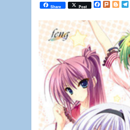
Facebook
Plurk
Blog
Share
Post