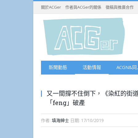
關於ACGer
作者與ACGer的關係
徵稿與推廣合作
新聞動態
活動情報
ACGN&同
又一間撐不住倒下，《染紅的街
「feng」破產
作者:
填海紳士
日期:
17/10/2019