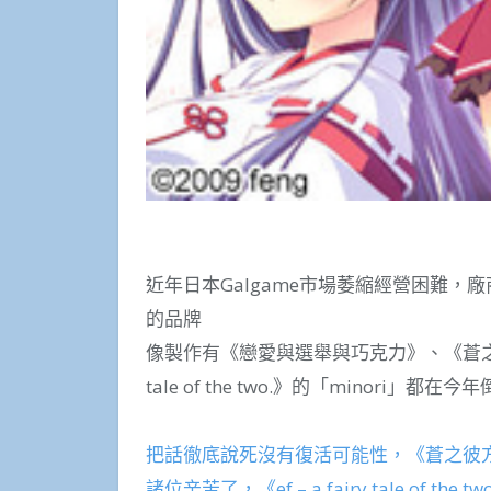
近年日本Galgame市場萎縮經營困難，
的品牌
像製作有《戀愛與選舉與巧克力》、《蒼之彼方四重
tale of the two.》的「minori」都在今
把話徹底說死沒有復活可能性，《蒼之彼方四
諸位辛苦了，《ef – a fairy tale of 