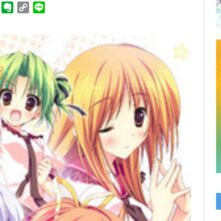
ger
Telegram
Evernote
Copy
Line
Link