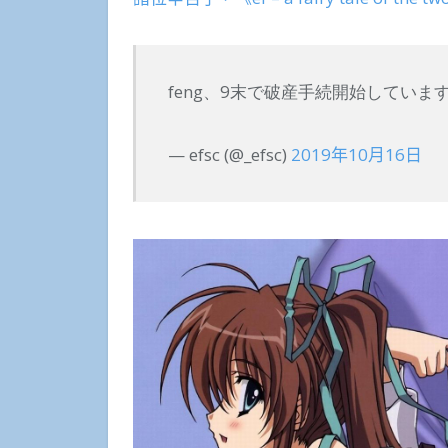
feng、9末で破産手続開始していま
— efsc (@_efsc)
2019年10月16日