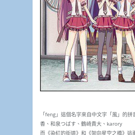
「feng」這個名字來自中文字「風」的拼
香、和泉つばす、鶴崎貴大、karory
而《染紅的街道》和《架向星空之橋》這兩套作