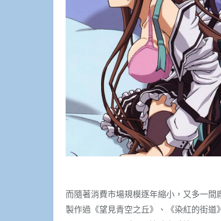
而隨著消費市場規模逐年縮小，又多一間
製作過《望見青空之丘》、《染紅的街道》