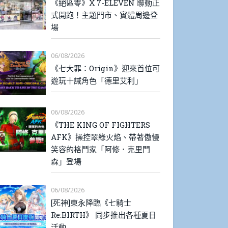
《絕區零》X 7-ELEVEN 聯動正
式開跑！主題門市、實體周邊登
場
06/08/2026
《七大罪：Origin》迎來首位可
遊玩十誡角色「德里艾利」
06/08/2026
《THE KING OF FIGHTERS
AFK》操控翠綠火焰、帶著傲慢
笑容的格鬥家「阿修．克里門
森」登場
06/08/2026
[死神]東永降臨《七騎士
Re:BIRTH》 同步推出各種夏日
活動