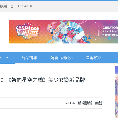
總編一言
ACGer FB
人
商品情報
萌新百科(仮)
星海航路
道》《架向星空之橋》美少女遊戲品牌
ACGN
,
新聞動態
,
遊戲