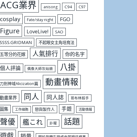
ACG業界
C94
C97
anisong
cosplay
FGO
Fate/stay night
Figure
LoveLive!
SAO
SSSS.GRIDMAN
不起眼女主角培育法
人氣排行
你的名字
五等分的花嫁
八掛
個人評論
偶像大師灰姑娘
動畫情報
刀劍神域Alicization篇
同人
同人誌
動畫業界
哥布林殺手
手遊
圖集
戀與製作人
工作細胞
活動情報
話題
聲優
艦これ
訃報
遊戲
銷量
關於我轉生變成史萊姆這檔事