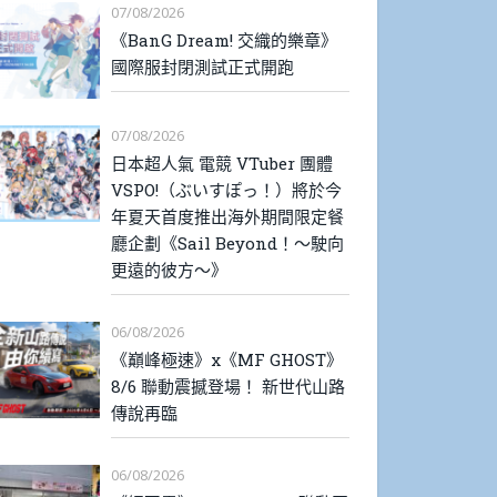
07/08/2026
《BanG Dream! 交織的樂章》
國際服封閉測試正式開跑
07/08/2026
日本超人氣 電競 VTuber 團體
VSPO!（ぶいすぽっ！）將於今
年夏天首度推出海外期間限定餐
廳企劃《Sail Beyond！～駛向
更遠的彼方～》
06/08/2026
《巔峰極速》x《MF GHOST》
8/6 聯動震撼登場！ 新世代山路
傳說再臨
06/08/2026