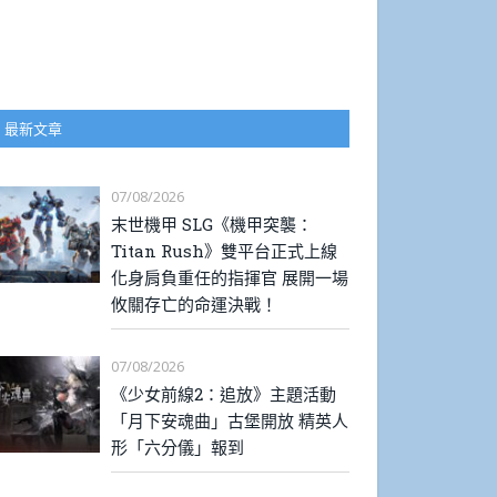
最新文章
07/08/2026
末世機甲 SLG《機甲突襲：
Titan Rush》雙平台正式上線
化身肩負重任的指揮官 展開一場
攸關存亡的命運決戰！
07/08/2026
《少女前線2：追放》主題活動
「月下安魂曲」古堡開放 精英人
形「六分儀」報到