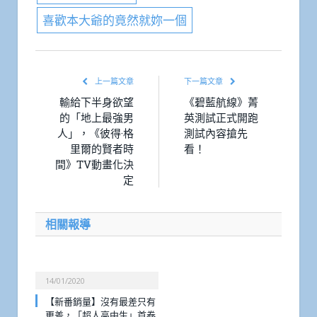
喜歡本大爺的竟然就妳一個
上一篇文章
下一篇文章
輸給下半身欲望
《碧藍航線》菁
的「地上最強男
英測試正式開跑
人」，《彼得·格
測試內容搶先
里爾的賢者時
看！
間》TV動畫化決
定
相關報導
14/01/2020
【新番銷量】沒有最差只有
更差，「超人高中生」首卷