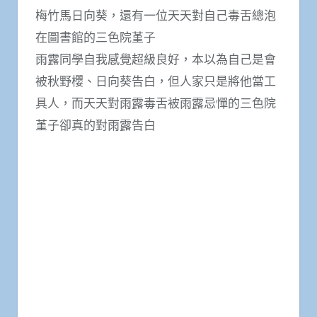
梅竹馬日向葵，還有一位天天對自己毒舌總泡
在圖書館的三色院堇子
雨露同學自我感覺超級良好，本以為自己是會
被秋野櫻、日向葵告白，但人家只是將他當工
具人，而天天對雨露毒舌被雨露忌憚的三色院
堇子卻真的對雨露告白