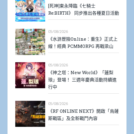
[死神]東永降臨《七騎士
Re:BIRTH》 同步推出各種夏日活動
05/08/2026
《水滸歷險Online：重生》正式上
線！經典 PCMMORPG 再戰梁山
05/08/2026
《神之塔：New World》「蓮梨
琅」登場！ 三週年慶典活動持續進
行中
05/08/2026
《RF ONLINE NEXT》開啟「烏薩
斯戰區」及全新戰鬥內容