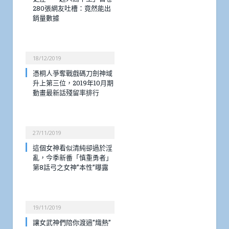
280張網友吐槽：竟然能出
銷量數據
18/12/2019
憑桐人爭奪戰戲碼刀劍神域
升上第三位，2019年10月期
動畫最新話殘留率排行
27/11/2019
這個女神看似清純卻過於淫
亂，今季新番「慎重勇者」
第8話弓之女神”本性”曝露
19/11/2019
讓女武神們陪你渡過”熾熱”