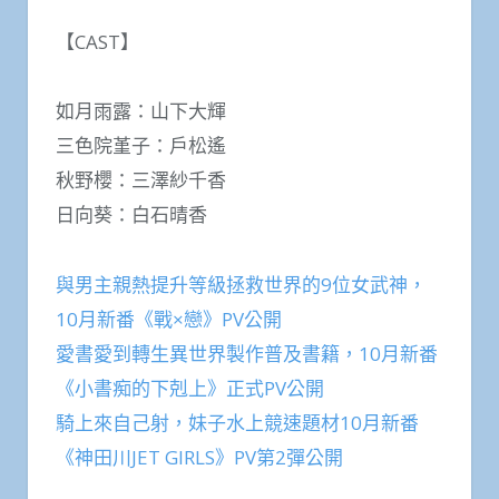
【CAST】
如月雨露：山下大輝
三色院堇子：戶松遙
秋野櫻：三澤紗千香
日向葵：白石晴香
與男主親熱提升等級拯救世界的9位女武神，
10月新番《戰×戀》PV公開
愛書愛到轉生異世界製作普及書籍，10月新番
《小書痴的下剋上》正式PV公開
騎上來自己射，妹子水上競速題材10月新番
《神田川JET GIRLS》PV第2彈公開