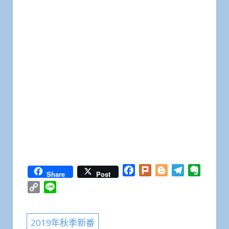
Facebook
Plurk
Blogger
Telegram
Everno
Share
Post
Copy
Line
Link
2019年秋季新番