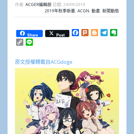
作者:
ACGER編輯部
日期:
24/09/2019
2019年秋季新番
,
ACGN
,
動畫
,
新聞動態
Facebook
Plurk
Blogger
Telegram
Everno
Share
Post
Copy
Line
Link
原文授權轉載自ACGdoge