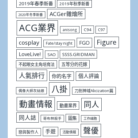
2019年春季新番
2019年秋季新番
ACGer雜燴所
2020年冬季新番
ACG業界
C94
C97
anisong
Figure
cosplay
FGO
Fate/stay night
LoveLive!
SSSS.GRIDMAN
SAO
五等分的花嫁
不起眼女主角培育法
人氣排行
個人評論
你的名字
八掛
刀劍神域Alicization篇
偶像大師灰姑娘
動畫情報
同人
動畫業界
同人誌
圖集
哥布林殺手
工作細胞
聲優
手遊
戀與製作人
活動情報