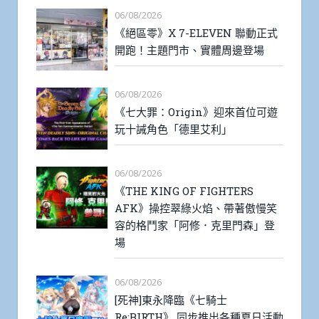
06/08/2026
《絕區零》X 7-ELEVEN 聯動正式
開跑！主題門市、實體周邊登場
06/08/2026
《七大罪：Origin》迎來首位可遊
玩十誡角色「德里艾利」
06/08/2026
《THE KING OF FIGHTERS
AFK》操控翠綠火焰、帶著傲慢笑
容的格鬥家「阿修．克里門森」登
場
06/08/2026
[死神]東永降臨《七騎士
Re:BIRTH》 同步推出各種夏日活動