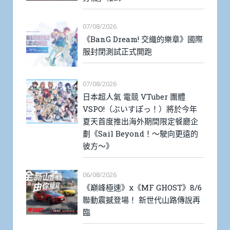
07/08/2026
《BanG Dream! 交織的樂章》國際
服封閉測試正式開跑
07/08/2026
日本超人氣 電競 VTuber 團體
VSPO!（ぶいすぽっ！）將於今年
夏天首度推出海外期間限定餐廳企
劃《Sail Beyond！～駛向更遠的
彼方～》
06/08/2026
《巔峰極速》x《MF GHOST》8/6
聯動震撼登場！ 新世代山路傳說再
臨