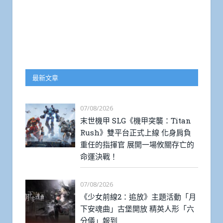
最新文章
07/08/2026
末世機甲 SLG《機甲突襲：Titan
Rush》雙平台正式上線 化身肩負
重任的指揮官 展開一場攸關存亡的
命運決戰！
07/08/2026
《少女前線2：追放》主題活動「月
下安魂曲」古堡開放 精英人形「六
分儀」報到