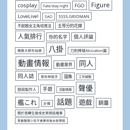
Figure
cosplay
FGO
Fate/stay night
LoveLive!
SSSS.GRIDMAN
SAO
五等分的花嫁
不起眼女主角培育法
人氣排行
個人評論
你的名字
八掛
刀劍神域Alicization篇
偶像大師灰姑娘
動畫情報
同人
動畫業界
同人誌
圖集
哥布林殺手
工作細胞
聲優
手遊
戀與製作人
活動情報
話題
遊戲
艦これ
銷量
訃報
關於我轉生變成史萊姆這檔事
青春豬頭少年不會夢到兔女郎學姐