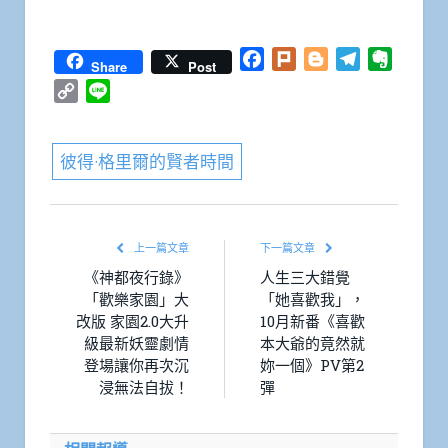
Facebook
Plurk
Blogger
Telegram
Everno
Share
Post
Copy
Line
Link
彼得·格里爾的賢者時間
上一篇文章
下一篇文章
《神都夜行錄》
人生三大錯覺
「歡樂家園」大
「她喜歡我」，
改版 家園2.0大升
10月新番《喜歡
級最新妖靈劇情
本大爺的竟然就
登場讓你再次沉
妳一個》PV第2
浸無法自拔！
彈