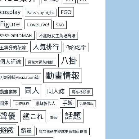
cosplay
FGO
Fate/stay night
Figure
LoveLive!
SAO
SSSS.GRIDMAN
不起眼女主角培育法
人氣排行
你的名字
五等分的花嫁
八掛
個人評論
偶像大師灰姑娘
動畫情報
刀劍神域Alicization篇
同人
同人誌
動畫業界
哥布林殺手
手遊
圖集
戀與製作人
工作細胞
活動情報
話題
聲優
艦これ
訃報
遊戲
銷量
關於我轉生變成史萊姆這檔事