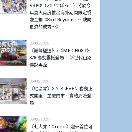
VSPO!（ぶいすぽっ！）將於今
年夏天首度推出海外期間限定餐
廳企劃《Sail Beyond！～駛向
更遠的彼方～》
06/08/2026
《巔峰極速》x《MF GHOST》
8/6 聯動震撼登場！ 新世代山路
傳說再臨
06/08/2026
《絕區零》X 7-ELEVEN 聯動正
式開跑！主題門市、實體周邊登
場
06/08/2026
《七大罪：Origin》迎來首位可