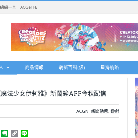
總編一言
ACGer FB
人
商品情報
萌新百科(仮)
星海航路
魔法少女伊莉雅》新鬧鐘APP今秋配信
ACGN
,
新聞動態
,
遊戲
ger
Telegram
Evernote
Copy
Line