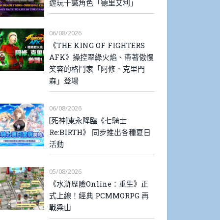
遊玩十誡角色「德里艾利」
06/08/2026
《THE KING OF FIGHTERS
AFK》操控翠綠火焰、帶著傲慢
笑容的格鬥家「阿修．克里門
森」登場
06/08/2026
[死神]東永降臨《七騎士
Re:BIRTH》 同步推出各種夏日
活動
05/08/2026
《水滸歷險Online：重生》正
式上線！經典 PCMMORPG 再
戰梁山