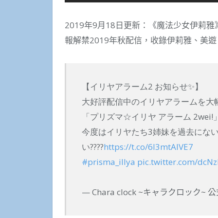
2019年9月18日更新：《魔法少女伊莉雅》新
報解禁2019年秋配信，收錄伊莉雅、美
【イリヤアラーム2 お知らせ✨】
大好評配信中のイリヤアラームを大
「プリズマ☆イリヤ アラーム 2wei
今度はイリヤたち3姉妹を過去にな
い????
https://t.co/6I3mtAlVE7
#prisma_illya
pic.twitter.com/dcN
— Chara clock ~キャラクロック~ 公