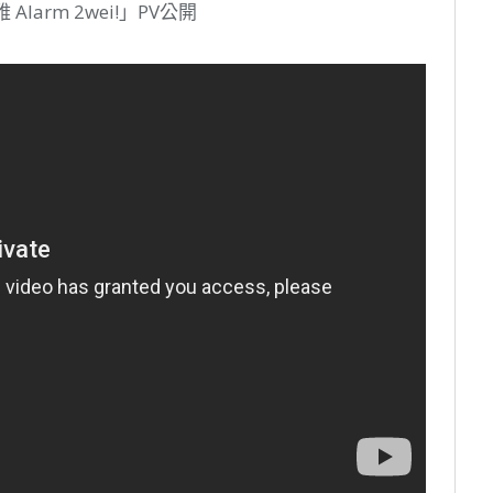
larm 2wei!」PV公開