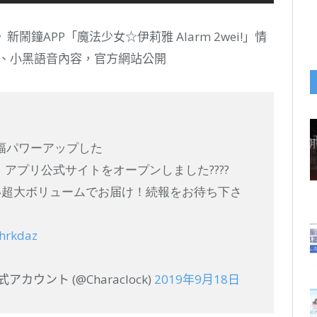
鬧鐘APP「魔法少女☆伊莉雅 Alarm 2wei!」情
遊、小黑語音內容，官方網站公開
幅パワーアップした
!」アプリ公式サイトをオープンしました????
い超大ボリュームでお届け！続報をお待ち下さ
zhrkdaz
式アカウント (@Characlock)
2019年9月18日