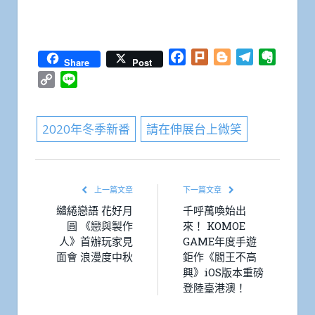
Facebook
Plurk
Blogger
Telegram
Everno
Share
Post
Copy
Line
Link
2020年冬季新番
請在伸展台上微笑
上一篇文章
下一篇文章
繾綣戀語 花好月
千呼萬喚始出
圓 《戀與製作
來！ KOMOE
人》首辦玩家見
GAME年度手遊
面會 浪漫度中秋
鉅作《閻王不高
興》iOS版本重磅
登陸臺港澳！