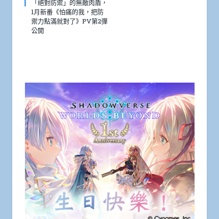
「絕對防禦」的無敵肉盾，
1月新番《怕痛的我，把防
禦力點滿就對了》PV第2彈
公開