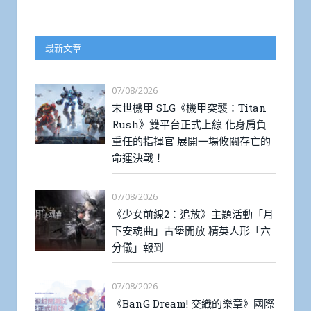
最新文章
07/08/2026
末世機甲 SLG《機甲突襲：Titan
Rush》雙平台正式上線 化身肩負
重任的指揮官 展開一場攸關存亡的
命運決戰！
07/08/2026
《少女前線2：追放》主題活動「月
下安魂曲」古堡開放 精英人形「六
分儀」報到
07/08/2026
《BanG Dream! 交織的樂章》國際