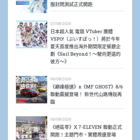
服封閉測試正式開跑
07/08/2026
日本超人氣 電競 VTuber 團體
VSPO!（ぶいすぽっ！）將於今年
夏天首度推出海外期間限定餐廳企
劃《Sail Beyond！～駛向更遠的
彼方～》
06/08/2026
《巔峰極速》x《MF GHOST》8/6
聯動震撼登場！ 新世代山路傳說再
臨
06/08/2026
《絕區零》X 7-ELEVEN 聯動正式
開跑！主題門市、實體周邊登場