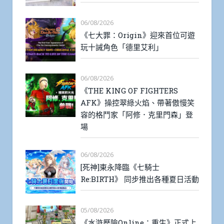
06/08/2026
《七大罪：Origin》迎來首位可遊
玩十誡角色「德里艾利」
06/08/2026
《THE KING OF FIGHTERS
AFK》操控翠綠火焰、帶著傲慢笑
容的格鬥家「阿修．克里門森」登
場
06/08/2026
[死神]東永降臨《七騎士
Re:BIRTH》 同步推出各種夏日活動
05/08/2026
《水滸歷險Online：重生》正式上