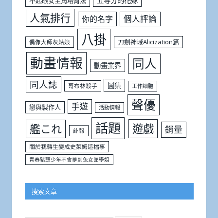
五等分的花嫁
不起眼女主角培育法
人氣排行
個人評論
你的名字
八掛
刀劍神域Alicization篇
偶像大師灰姑娘
動畫情報
同人
動畫業界
同人誌
圖集
哥布林殺手
工作細胞
聲優
手遊
戀與製作人
活動情報
話題
遊戲
艦これ
銷量
訃報
關於我轉生變成史萊姆這檔事
青春豬頭少年不會夢到兔女郎學姐
搜索文章