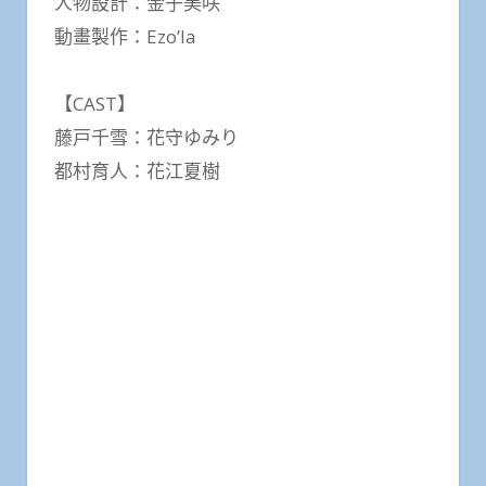
人物設計：金子美咲
動畫製作：Ezo’la
【CAST】
藤戸千雪：花守ゆみり
都村育人：花江夏樹