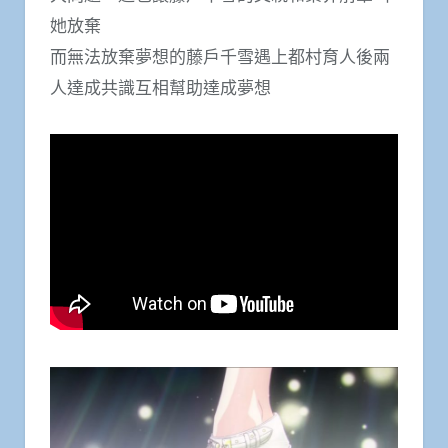
她放棄
而無法放棄夢想的藤戶千雪遇上都村育人後兩
人達成共識互相幫助達成夢想