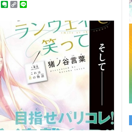
ger
Telegram
Evernote
Copy
Line
Link