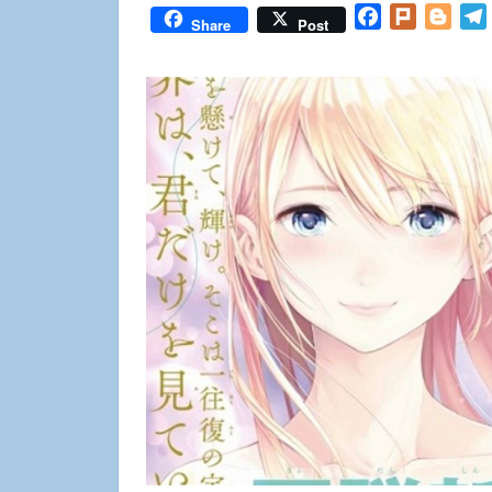
Facebook
Plurk
Blog
Share
Post