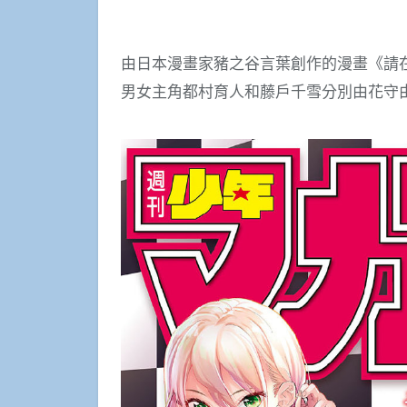
由日本漫畫家豬之谷言葉創作的漫畫《請
男女主角都村育人和藤戶千雪分別由花守