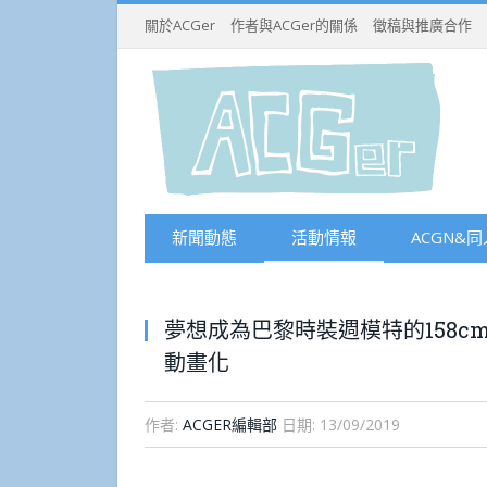
關於ACGer
作者與ACGer的關係
徵稿與推廣合作
新聞動態
活動情報
ACGN&同
夢想成為巴黎時裝週模特的158c
動畫化
作者:
ACGER編輯部
日期:
13/09/2019