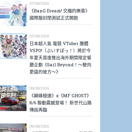
07/08/2026
《BanG Dream! 交織的樂章》
國際服封閉測試正式開跑
07/08/2026
日本超人氣 電競 VTuber 團體
VSPO!（ぶいすぽっ！）將於今
年夏天首度推出海外期間限定餐
廳企劃《Sail Beyond！～駛向
更遠的彼方～》
06/08/2026
《巔峰極速》x《MF GHOST》
8/6 聯動震撼登場！ 新世代山路
傳說再臨
06/08/2026