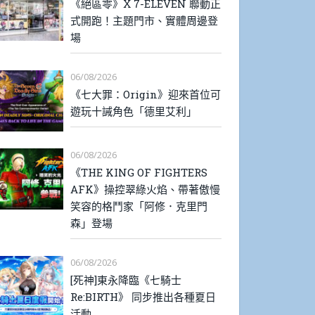
《絕區零》X 7-ELEVEN 聯動正
式開跑！主題門市、實體周邊登
場
06/08/2026
《七大罪：Origin》迎來首位可
遊玩十誡角色「德里艾利」
06/08/2026
《THE KING OF FIGHTERS
AFK》操控翠綠火焰、帶著傲慢
笑容的格鬥家「阿修．克里門
森」登場
06/08/2026
[死神]東永降臨《七騎士
Re:BIRTH》 同步推出各種夏日
活動