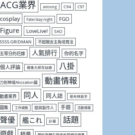
ACG業界
C94
C97
anisong
cosplay
FGO
Fate/stay night
Figure
LoveLive!
SAO
SSSS.GRIDMAN
不起眼女主角培育法
人氣排行
你的名字
五等分的花嫁
八掛
個人評論
偶像大師灰姑娘
動畫情報
刀劍神域Alicization篇
同人
同人誌
動畫業界
哥布林殺手
手遊
圖集
戀與製作人
工作細胞
活動情報
話題
聲優
艦これ
訃報
遊戲
銷量
關於我轉生變成史萊姆這檔事