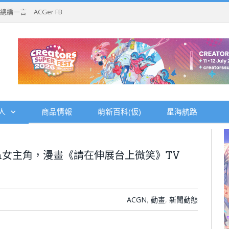
總編一言
ACGer FB
人
商品情報
萌新百科(仮)
星海航路
m女主角，漫畫《請在伸展台上微笑》TV
ACGN
,
動畫
,
新聞動態