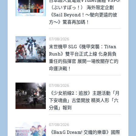
（ぶいすぽっ！） 海外限定企劃
《Sail Beyond！～駛向更遠的彼
方～》驚喜再加碼！
07/08/2026
末世機甲 SLG《機甲突襲：Titan
Rush》雙平台正式上線 化身肩負
重任的指揮官 展開一場攸關存亡的
命運決戰！
07/08/2026
《少女前線2：追放》主題活動「月
下安魂曲」古堡開放 精英人形「六
分儀」報到
07/08/2026
《BanG Dream! 交織的樂章》國際