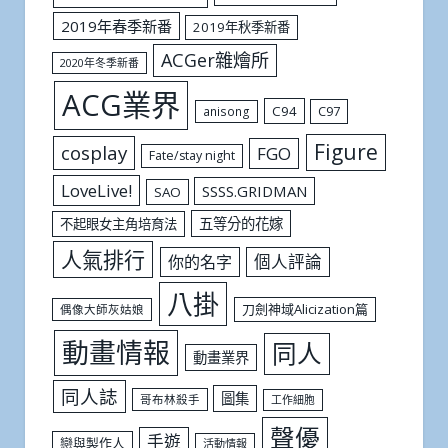
2019年春季新番
2019年秋季新番
ACGer雜燴所
2020年冬季新番
ACG業界
C94
C97
anisong
Figure
cosplay
FGO
Fate/stay night
LoveLive!
SSSS.GRIDMAN
SAO
五等分的花嫁
不起眼女主角培育法
人氣排行
個人評論
你的名字
八掛
刀劍神域Alicization篇
偶像大師灰姑娘
動畫情報
同人
動畫業界
同人誌
圖集
哥布林殺手
工作細胞
聲優
手遊
戀與製作人
活動情報