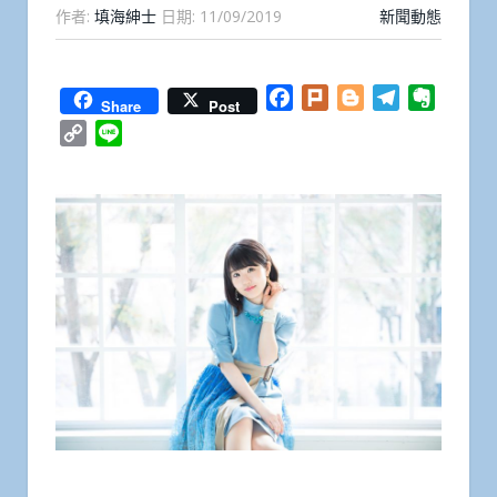
作者:
填海紳士
日期:
11/09/2019
新聞動態
Facebook
Plurk
Blogger
Telegram
Everno
Share
Post
Copy
Line
Link