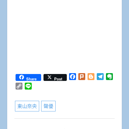
Facebook
Plurk
Blogger
Telegram
Everno
Share
Post
Copy
Line
Link
東山奈央
聲優