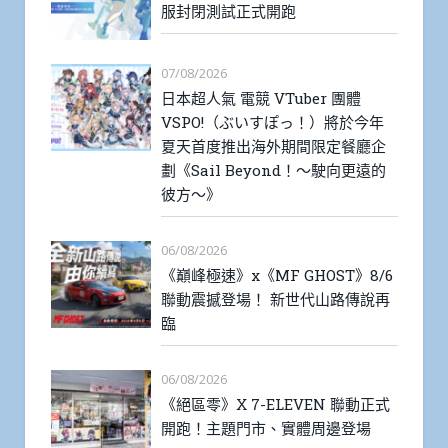
服封閉測試正式開跑
07/08/2026
日本超人氣 電競 VTuber 團體
VSPO!（ぶいすぽっ！）將於今年
夏天首度推出海外期間限定餐廳企
劃《Sail Beyond！～駛向更遠的
彼方～》
06/08/2026
《巔峰極速》x《MF GHOST》8/6
聯動震撼登場！ 新世代山路傳說再
臨
06/08/2026
《絕區零》X 7-ELEVEN 聯動正式
開跑！主題門市、實體周邊登場