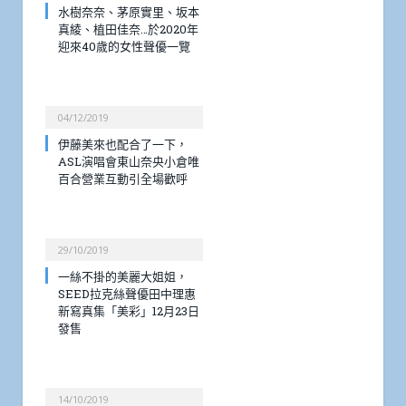
水樹奈奈、茅原實里、坂本
真綾、植田佳奈…於2020年
迎來40歲的女性聲優一覽
04/12/2019
伊藤美來也配合了一下，
ASL演唱會東山奈央小倉唯
百合營業互動引全場歡呼
29/10/2019
一絲不掛的美麗大姐姐，
SEED拉克絲聲優田中理惠
新寫真集「美彩」12月23日
發售
14/10/2019