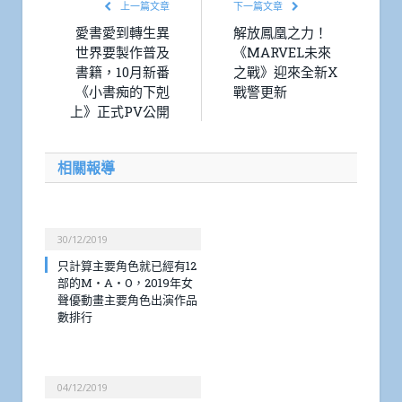
上一篇文章
下一篇文章
愛書愛到轉生異
解放鳳凰之力！
世界要製作普及
《MARVEL未來
書籍，10月新番
之戰》迎來全新X
《小書痴的下剋
戰警更新
上》正式PV公開
相關報導
30/12/2019
只計算主要角色就已經有12
部的M・A・O，2019年女
聲優動畫主要角色出演作品
數排行
04/12/2019