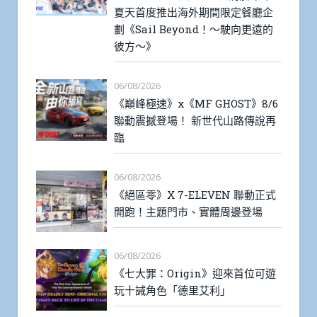
夏天首度推出海外期間限定餐廳企
劃《Sail Beyond！～駛向更遠的
彼方～》
06/08/2026
《巔峰極速》x《MF GHOST》8/6
聯動震撼登場！ 新世代山路傳說再
臨
06/08/2026
《絕區零》X 7-ELEVEN 聯動正式
開跑！主題門市、實體周邊登場
06/08/2026
《七大罪：Origin》迎來首位可遊
玩十誡角色「德里艾利」