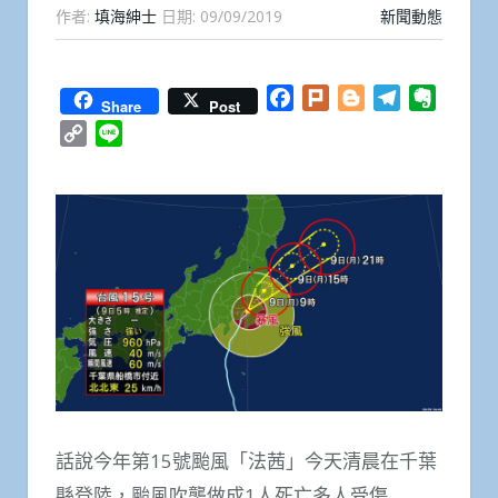
作者:
填海紳士
日期:
09/09/2019
新聞動態
Facebook
Plurk
Blogger
Telegram
Everno
Share
Post
Copy
Line
Link
話說今年第15號颱風「法茜」今天清晨在千葉
縣登陸，颱風吹襲做成1人死亡多人受傷