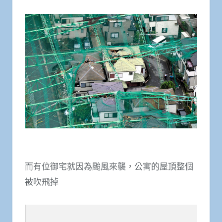
而有位御宅就因為颱風來襲，公寓的屋頂整個
被吹飛掉