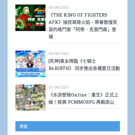
06/08/2026
《THE KING OF FIGHTERS
AFK》操控翠綠火焰、帶著傲慢笑
容的格鬥家「阿修．克里門森」登
場
06/08/2026
[死神]東永降臨《七騎士
Re:BIRTH》 同步推出各種夏日活動
05/08/2026
《水滸歷險Online：重生》正式上
線！經典 PCMMORPG 再戰梁山
標籤