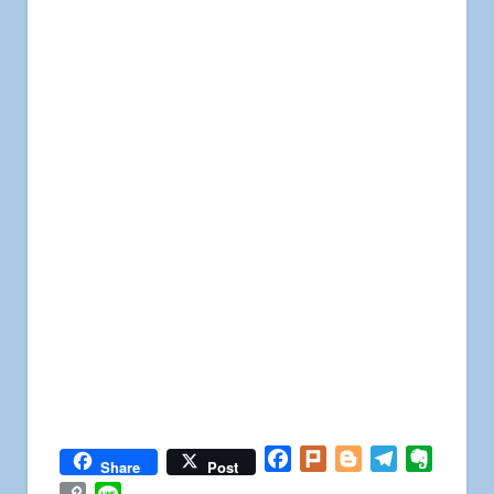
Facebook
Plurk
Blogger
Telegram
Everno
Share
Post