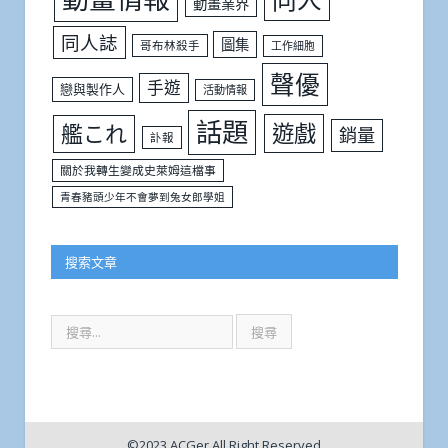
動畫業界
同人誌
圖集
哥布林殺手
工作細胞
聲優
手遊
戀與製作人
活動情報
話題
遊戲
艦これ
銷量
訃報
關於我轉生變成史萊姆這檔事
青春豬頭少年不會夢到兔女郎學姐
搜索文章
©2023 ACGer All Right Reserved