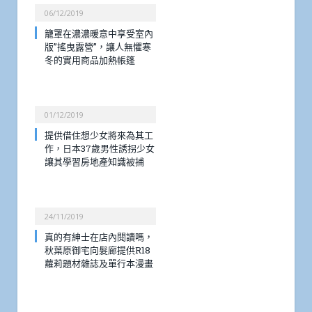
06/12/2019
籠罩在濃濃暖意中享受室內
版”搖曳露營”，讓人無懼寒
冬的實用商品加熱帳篷
01/12/2019
提供借住想少女將來為其工
作，日本37歲男性誘拐少女
讓其學習房地產知識被捕
24/11/2019
真的有紳士在店內閱讀嗎，
秋葉原御宅向髮廊提供R18
蘿莉題材雜誌及單行本漫畫