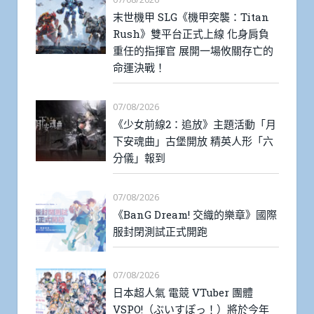
末世機甲 SLG《機甲突襲：Titan
Rush》雙平台正式上線 化身肩負
重任的指揮官 展開一場攸關存亡的
命運決戰！
07/08/2026
《少女前線2：追放》主題活動「月
下安魂曲」古堡開放 精英人形「六
分儀」報到
07/08/2026
《BanG Dream! 交織的樂章》國際
服封閉測試正式開跑
07/08/2026
日本超人氣 電競 VTuber 團體
VSPO!（ぶいすぽっ！）將於今年