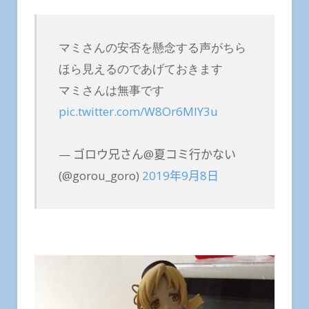
マミさんの安否を懸念する声がちら
ほら見えるのであげておきます
マミさんは無事です
pic.twitter.com/W8Or6MlY3u
— ゴロウ兄さん@夏コミ行かない
(@gorou_goro)
2019年9月8日