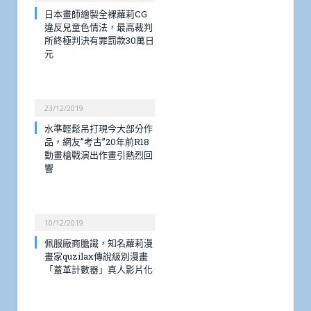
日本畫師繪製全裸蘿莉CG
違反兒童色情法，最高裁判
所終極判決有罪罰款30萬日
元
23/12/2019
水準輕鬆吊打現今大部分作
品，網友”考古”20年前R18
動畫槍戰演出作畫引熱烈回
響
10/12/2019
佩服廠商膽識，知名蘿莉漫
畫家quzilax傳說級別漫畫
「蓋革計數器」真人影片化