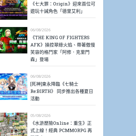
《七大罪：Origin》迎來首位可
遊玩十誡角色「德里艾利」
06/08/2026
《THE KING OF FIGHTERS
AFK》操控翠綠火焰、帶著傲慢
笑容的格鬥家「阿修．克里門
森」登場
06/08/2026
[死神]東永降臨《七騎士
Re:BIRTH》 同步推出各種夏日
活動
05/08/2026
《水滸歷險Online：重生》正
式上線！經典 PCMMORPG 再