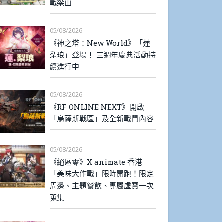
戰梁山
05/08/2026
《神之塔：New World》「蓮
梨琅」登場！ 三週年慶典活動持
續進行中
05/08/2026
《RF ONLINE NEXT》開啟
「烏薩斯戰區」及全新戰鬥內容
05/08/2026
《絕區零》X animate 香港
「美味大作戰」限時開跑！限定
周邊、主題餐飲、專屬虛寶一次
蒐集