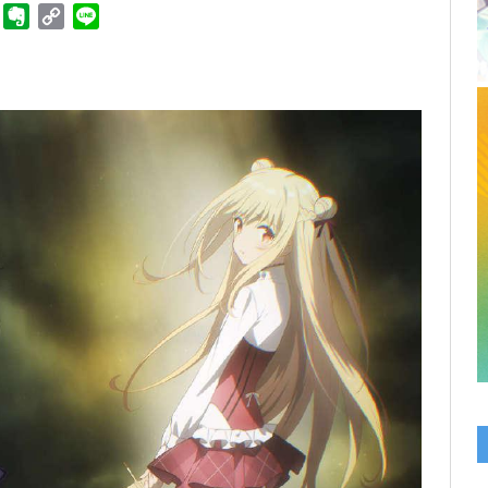
ger
Telegram
Evernote
Copy
Line
Link