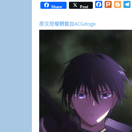
Facebook
Plurk
Blog
Share
Post
原文授權轉載自ACGdoge