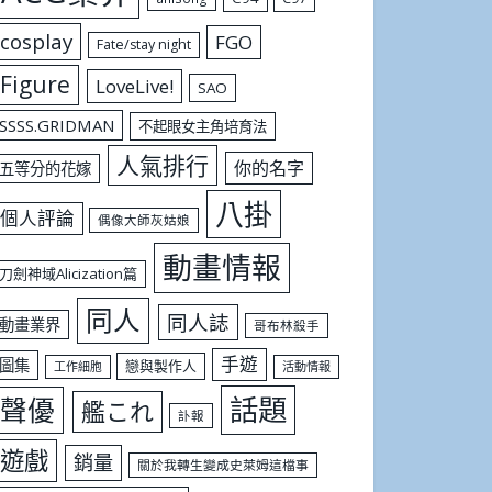
cosplay
FGO
Fate/stay night
Figure
LoveLive!
SAO
SSSS.GRIDMAN
不起眼女主角培育法
人氣排行
你的名字
五等分的花嫁
八掛
個人評論
偶像大師灰姑娘
動畫情報
刀劍神域Alicization篇
同人
同人誌
動畫業界
哥布林殺手
手遊
圖集
戀與製作人
工作細胞
活動情報
話題
聲優
艦これ
訃報
遊戲
銷量
關於我轉生變成史萊姆這檔事