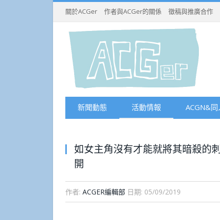
關於ACGer
作者與ACGer的關係
徵稿與推廣合作
新聞動態
活動情報
ACGN&同
如女主角沒有才能就將其暗殺的刺
開
作者:
ACGER編輯部
日期:
05/09/2019