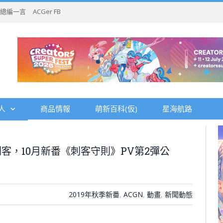
總編一言
ACGer FB
人
商品情報
萌新百科(仮)
星海航路
客，10月新番《刺客守則》PV第2彈公
2019年秋季新番
,
ACGN
,
動畫
,
新聞動態