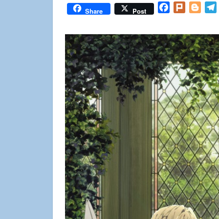
Facebook
Plurk
Blog
Share
Post