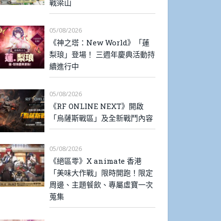
戰梁山
05/08/2026
《神之塔：New World》「蓮
梨琅」登場！ 三週年慶典活動持
續進行中
05/08/2026
《RF ONLINE NEXT》開啟
「烏薩斯戰區」及全新戰鬥內容
05/08/2026
《絕區零》X animate 香港
「美味大作戰」限時開跑！限定
周邊、主題餐飲、專屬虛寶一次
蒐集