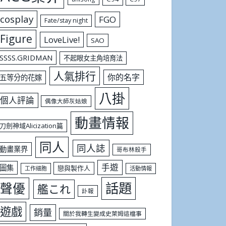
cosplay
FGO
Fate/stay night
Figure
LoveLive!
SAO
SSSS.GRIDMAN
不起眼女主角培育法
人氣排行
你的名字
五等分的花嫁
八掛
個人評論
偶像大師灰姑娘
動畫情報
刀劍神域Alicization篇
同人
同人誌
動畫業界
哥布林殺手
手遊
圖集
戀與製作人
工作細胞
活動情報
話題
聲優
艦これ
訃報
遊戲
銷量
關於我轉生變成史萊姆這檔事