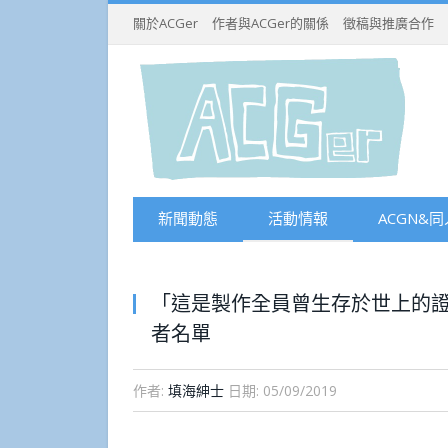
關於ACGer
作者與ACGer的關係
徵稿與推廣合作
新聞動態
活動情報
ACGN&同
「這是製作全員曾生存於世上的
者名單
作者:
填海紳士
日期:
05/09/2019