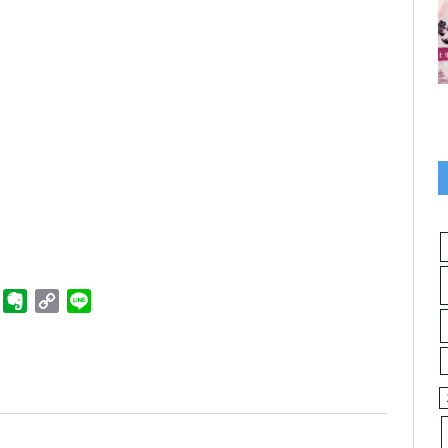
ger
Telegram
Evernote
Copy
Line
Link