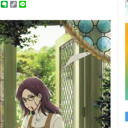
ger
Telegram
Evernote
Copy
Line
Link