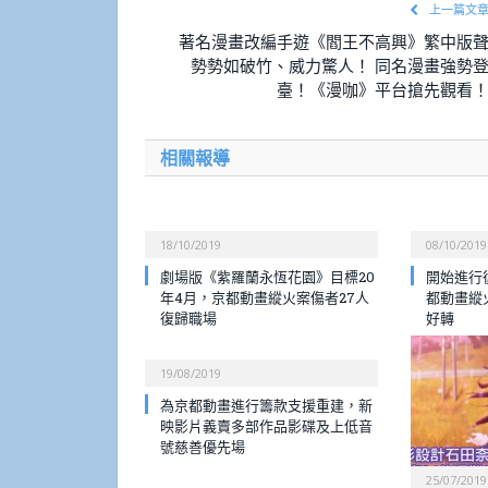
上一篇文
著名漫畫改編手遊《閻王不高興》繁中版
勢勢如破竹、威力驚人！ 同名漫畫強勢
臺！《漫咖》平台搶先觀看
相關報導
18/10/2019
08/10/2019
劇場版《紫羅蘭永恆花園》目標20
開始進行
年4月，京都動畫縱火案傷者27人
都動畫縱
復歸職場
好轉
19/08/2019
為京都動畫進行籌款支援重建，新
映影片義賣多部作品影碟及上低音
號慈善優先場
25/07/2019