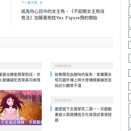
章
下一篇文章
聲
成為你心目中的女主角，《不起眼女主角培
登
育法》加藤惠抱枕Ver. Figure預約開始
！
06/09/2019
復健治療能簡單對話，京
就像聞到血腥味的鯊魚，紫羅蘭永
火案嫌疑犯青葉真司病情
恒花園外傳上映大眾傳媒蜂擁而至
採訪引觀眾不滿
20/07/2019
要麼跳下去要麼死二選一，京都動
畫縱火案跳樓逃生社員憶述事發經
過