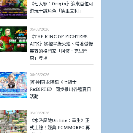
《七大罪：Origin》迎來首位可
遊玩十誡角色「德里艾利」
06/08/2026
《THE KING OF FIGHTERS
AFK》操控翠綠火焰、帶著傲慢
笑容的格鬥家「阿修．克里門
森」登場
06/08/2026
[死神]東永降臨《七騎士
Re:BIRTH》 同步推出各種夏日
活動
05/08/2026
《水滸歷險Online：重生》正
式上線！經典 PCMMORPG 再