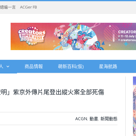
總編一言
ACGer FB
人
商品情報
萌新百科(仮)
星海航路
證明」紫京外傳片尾登出縱火案全部死傷
ACGN
,
動畫
,
新聞動態