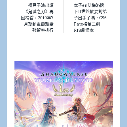
禰豆子演出讓
本子er|艾梅洛閣
《鬼滅之刃》再
下II世終於要對弟
回榜首，2019年7
子出手了嗎，C96
月期動畫最新話
Fate格蕾二創
殘留率排行
R18劇情本