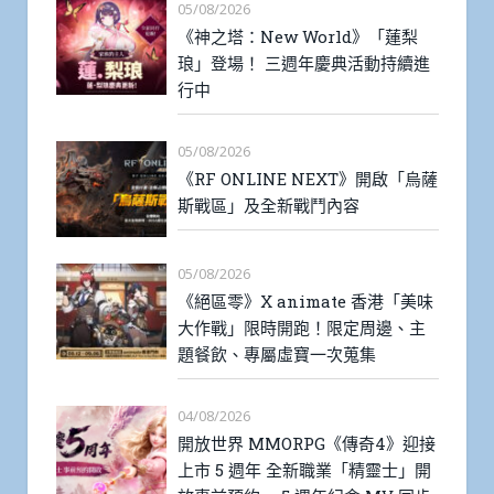
05/08/2026
《神之塔：New World》「蓮梨
琅」登場！ 三週年慶典活動持續進
行中
05/08/2026
《RF ONLINE NEXT》開啟「烏薩
斯戰區」及全新戰鬥內容
05/08/2026
《絕區零》X animate 香港「美味
大作戰」限時開跑！限定周邊、主
題餐飲、專屬虛寶一次蒐集
04/08/2026
開放世界 MMORPG《傳奇4》迎接
上市 5 週年 全新職業「精靈士」開