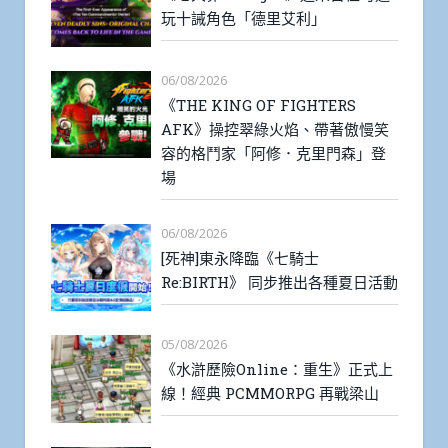
玩十誡角色「德里艾利」
06/08/2026
《THE KING OF FIGHTERS
AFK》操控翠綠火焰、帶著傲慢笑
容的格鬥家「阿修．克里門森」登
場
06/08/2026
[死神]東永降臨《七騎士
Re:BIRTH》 同步推出各種夏日活動
05/08/2026
《水滸歷險Online：重生》正式上
線！經典 PCMMORPG 再戰梁山