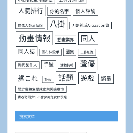
人氣排行
個人評論
你的名字
八掛
刀劍神域Alicization篇
偶像大師灰姑娘
動畫情報
同人
動畫業界
同人誌
圖集
哥布林殺手
工作細胞
聲優
手遊
戀與製作人
活動情報
話題
遊戲
艦これ
銷量
訃報
關於我轉生變成史萊姆這檔事
青春豬頭少年不會夢到兔女郎學姐
搜索文章