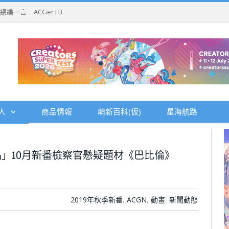
總編一言
ACGer FB
人
商品情報
萌新百科(仮)
星海航路
」10月新番檢察官懸疑題材《巴比倫》
2019年秋季新番
,
ACGN
,
動畫
,
新聞動態