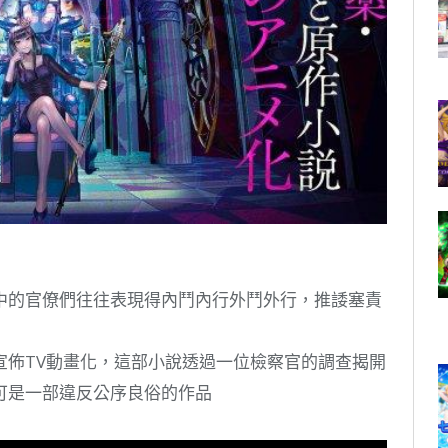
中的官僚們往往表現得內鬥內行外鬥外行，推諉塞責
宣佈TV動畫化，這部小說透過一位檢察官的調查揭開
可是一部違反公序良俗的作品