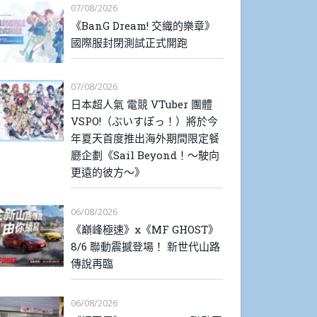
07/08/2026
《BanG Dream! 交織的樂章》
國際服封閉測試正式開跑
07/08/2026
日本超人氣 電競 VTuber 團體
VSPO!（ぶいすぽっ！）將於今
年夏天首度推出海外期間限定餐
廳企劃《Sail Beyond！～駛向
更遠的彼方～》
06/08/2026
《巔峰極速》x《MF GHOST》
8/6 聯動震撼登場！ 新世代山路
傳說再臨
06/08/2026