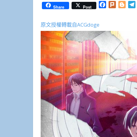
Facebook
Plurk
Blog
Share
Post
原文授權轉載自ACGdoge