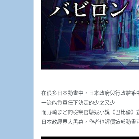
在很多日本動畫中，日本政府與行政體系
一流能負責任下決定的少之又少
而野崎まど的檢察官懸疑小說《巴比倫》
日本政經界大黑幕，作者也評價這部動畫