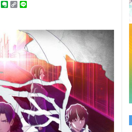
ger
Telegram
Evernote
Copy
Line
Link