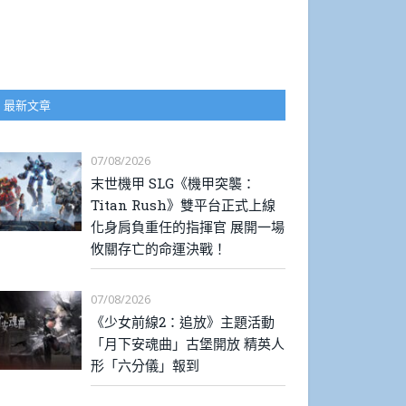
最新文章
07/08/2026
末世機甲 SLG《機甲突襲：
Titan Rush》雙平台正式上線
化身肩負重任的指揮官 展開一場
攸關存亡的命運決戰！
07/08/2026
《少女前線2：追放》主題活動
「月下安魂曲」古堡開放 精英人
形「六分儀」報到