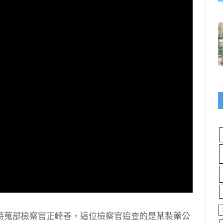
特蒐部檢察官正崎善，這位檢察官追查的是某製藥公