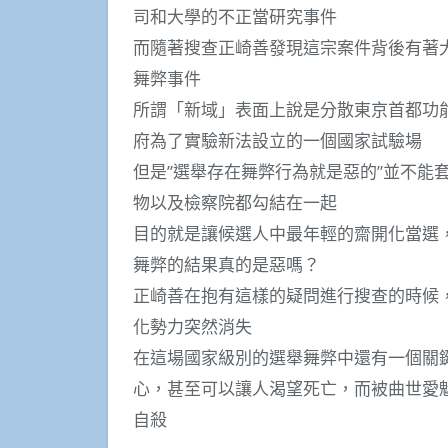
司和大學的不正當研究事件
而隨著搜查正崎善發現這宗案件背後有著
舞弊事件
所謂「新域」表面上說是分散東京首都功
府為了實驗新法設立的一個國家試驗場
但是”選舉存在舞弊行為就是惡的”並不能
物以及檢察院都勾結在一起
目的就是讓候選人中最年輕的齋開化當選
舞弊的結果真的是惡嗎？
正崎善在抱有這樣的疑問進行搜查的時候
化勢力突然消失
在這場國家級別的選舉舞弊中還有一個關
心，甚至可以讓人渴望死亡，而被曲世愛
自殺