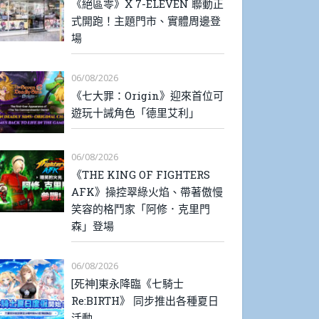
《絕區零》X 7-ELEVEN 聯動正
式開跑！主題門市、實體周邊登
場
06/08/2026
《七大罪：Origin》迎來首位可
遊玩十誡角色「德里艾利」
06/08/2026
《THE KING OF FIGHTERS
AFK》操控翠綠火焰、帶著傲慢
笑容的格鬥家「阿修．克里門
森」登場
06/08/2026
[死神]東永降臨《七騎士
Re:BIRTH》 同步推出各種夏日
活動