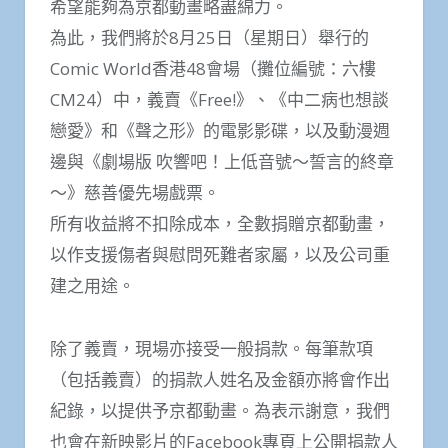
希望能夠為京都動畫略盡綿力。
為此，我們將於8月25日（星期日）舉行的
Comic World香港48會場（攤位編號：六樓
CM24）中，義賣《Free!》、《中二病也想談
戀愛》和《聲之形》的電影影碟，以及動漫週
邊與《劇場版 吹響吧！上低音號～誓言的終章
～》慈善優先場戲票。
所有收益將不扣除成本，全數捐贈京都動畫，
以作支援傷者與慰問死難者家屬，以及公司重
建之用途。
除了義賣，現場亦接受一般捐款。每筆款項
（包括義賣）的捐款人姓名及金額亦將會作出
紀錄，以提供予京都動畫。為表示謝意，我們
也會在新映影片的Facebook專頁上公開捐款人