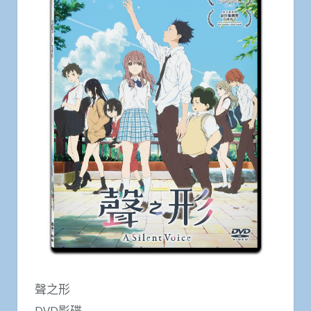
聲之形
DVD影碟