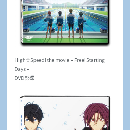
High☆Speed! the movie – Free! Starting
Days –
DVD影碟