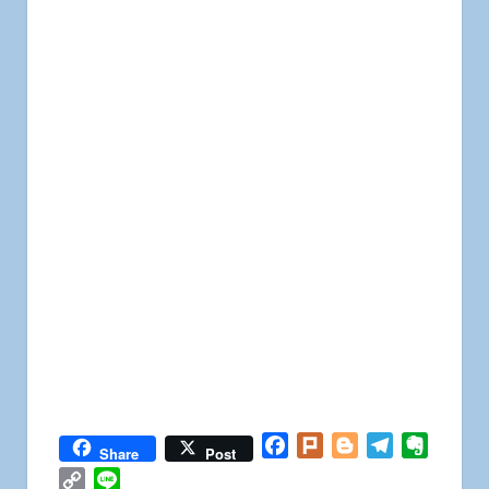
Facebook
Plurk
Blogger
Telegram
Everno
Share
Post
Copy
Line