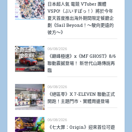
日本超人氣 電競 VTuber 團體
VSPO!（ぶいすぽっ！）將於今年
夏天首度推出海外期間限定餐廳企
劃《Sail Beyond！～駛向更遠的
彼方～》
06/08/2026
《巔峰極速》x《MF GHOST》8/6
聯動震撼登場！ 新世代山路傳說再
臨
06/08/2026
《絕區零》X 7-ELEVEN 聯動正式
開跑！主題門市、實體周邊登場
06/08/2026
《七大罪：Origin》迎來首位可遊