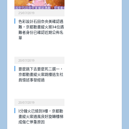
25/07/2019
色彩設計石田奈央美確認遇
難，京都動畫縱火案34位遇
難者身份已確認近期公佈名
單
20/07/2019
要麼跳下去要麼死二選一，
京都動畫縱火案跳樓逃生社
員憶述事發經過
20/07/2019
1分鐘火已燒到3樓，京都動
畫縱火案通風良好旋轉樓梯
成傷亡慘重原因