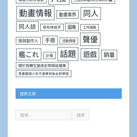
動畫情報
同人
動畫業界
同人誌
圖集
哥布林殺手
工作細胞
聲優
手遊
戀與製作人
活動情報
話題
遊戲
艦これ
銷量
訃報
關於我轉生變成史萊姆這檔事
青春豬頭少年不會夢到兔女郎學姐
搜索文章