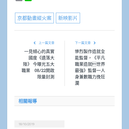
Link
京都動畫縱火案
新映影片
上一篇文章
下一篇文章
一見傾心的真實
慘烈製作造就全
國度《遺落大
能監督，《平凡
陸》 今曝光五大
職業造就世界
職業 08/22開啟
最強》監督一人
限量封測
身兼數職力挽狂
瀾
相關報導
18/10/2019