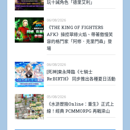
玩十誡角色「德里艾利」
06/08/2026
《THE KING OF FIGHTERS
AFK》操控翠綠火焰、帶著傲慢笑
容的格鬥家「阿修．克里門森」登
場
06/08/2026
[死神]東永降臨《七騎士
Re:BIRTH》 同步推出各種夏日活動
05/08/2026
《水滸歷險Online：重生》正式上
線！經典 PCMMORPG 再戰梁山