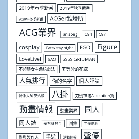
2019年春季新番
2019年秋季新番
ACGer雜燴所
2020年冬季新番
ACG業界
C94
C97
anisong
Figure
cosplay
FGO
Fate/stay night
LoveLive!
SSSS.GRIDMAN
SAO
五等分的花嫁
不起眼女主角培育法
人氣排行
個人評論
你的名字
八掛
刀劍神域Alicization篇
偶像大師灰姑娘
動畫情報
同人
動畫業界
同人誌
圖集
哥布林殺手
工作細胞
聲優
手遊
戀與製作人
活動情報