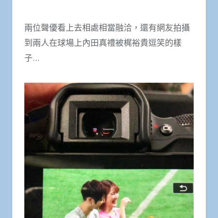
兩位聲優看上去相處相當融洽，還有網友拍攝
到兩人在球場上內田真禮被梶裕貴逗笑的樣
子…