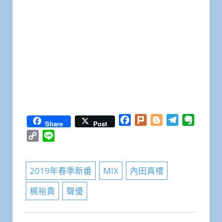
Facebook
Plurk
Blogger
Telegram
Everno
Share
Post
Copy
Line
Link
2019年春季新番
MIX
內田真禮
梶裕貴
聲優