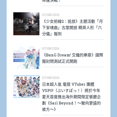
命運決戰！
07/08/2026
《少女前線2：追放》主題活動「月
下安魂曲」古堡開放 精英人形「六
分儀」報到
07/08/2026
《BanG Dream! 交織的樂章》國際
服封閉測試正式開跑
07/08/2026
日本超人氣 電競 VTuber 團體
VSPO!（ぶいすぽっ！）將於今年
夏天首度推出海外期間限定餐廳企
劃《Sail Beyond！～駛向更遠的
彼方～》