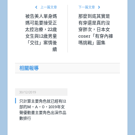
上一篇文章
下一篇文章
被告美人單身媽
那麼到底其實是
媽可能要接受正
有穿還是真的沒
太控治療，22歲
穿胖次，日本女
女生與12歲男童
coser「有穿內褲
「交往」案情後
嗎挑戰」圖集
續
相關報導
30/12/2019
只計算主要角色就已經有12
部的M・A・O，2019年女
聲優動畫主要角色出演作品
數排行