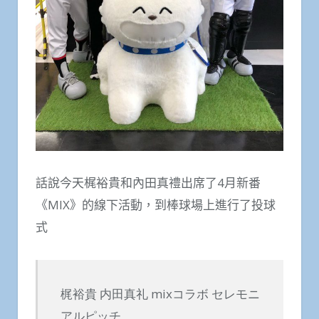
話說今天梶裕貴和內田真禮出席了4月新番
《MIX》的線下活動，到棒球場上進行了投球
式
梶裕貴 内田真礼 mixコラボ セレモニ
アルピッチ