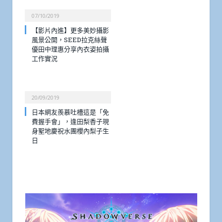
07/10/2019
【影片內進】更多美妙攝影
風景公開，SEED拉克絲聲
優田中理惠分享內衣姿拍攝
工作實況
20/09/2019
日本網友羨慕吐槽這是「免
費握手會」，逢田梨香子現
身聖地慶祝水團櫻內梨子生
日