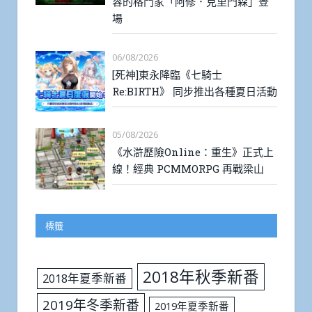
容的格鬥家「阿修．克里門森」登
場
06/08/2026
[死神]東永降臨《七騎士
Re:BIRTH》 同步推出各種夏日活動
05/08/2026
《水滸歷險Online：重生》正式上
線！經典 PCMMORPG 再戰梁山
標籤
2018年秋季新番
2018年夏季新番
2019年冬季新番
2019年夏季新番