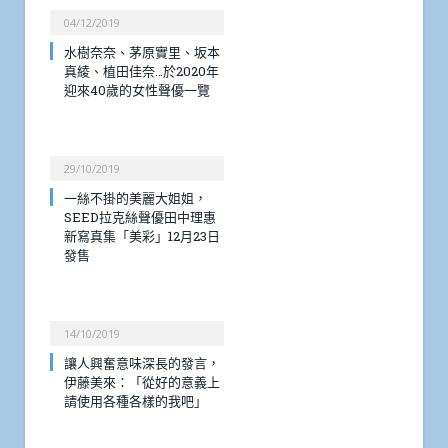
04/12/2019
水樹奈奈、茅原實里、坂本
真綾、植田佳奈…於2020年
迎來40歲的女性聲優一覽
29/10/2019
一絲不掛的美麗大姐姐，
SEED拉克絲聲優田中理惠
新寫真集「美彩」12月23日
發售
14/10/2019
讓人興奮意味深長的發言，
伊藤美來：「從好的意義上
請使用各種各樣的我吧」