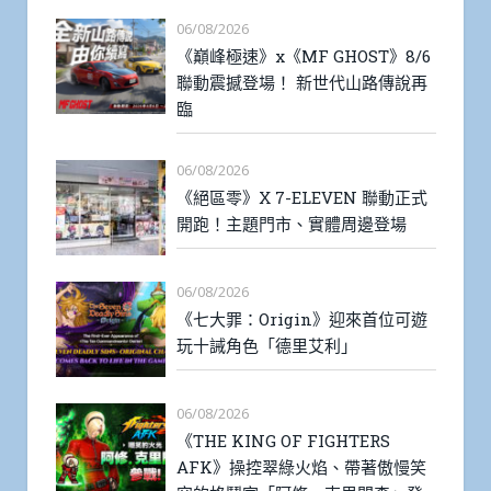
06/08/2026
《巔峰極速》x《MF GHOST》8/6
聯動震撼登場！ 新世代山路傳說再
臨
06/08/2026
《絕區零》X 7-ELEVEN 聯動正式
開跑！主題門市、實體周邊登場
06/08/2026
《七大罪：Origin》迎來首位可遊
玩十誡角色「德里艾利」
06/08/2026
《THE KING OF FIGHTERS
AFK》操控翠綠火焰、帶著傲慢笑