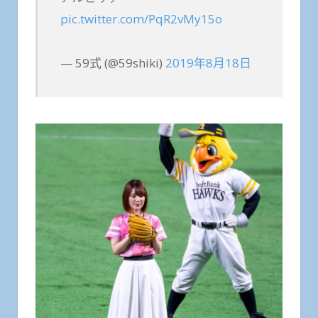
pic.twitter.com/PqR2vMy15o
— 59式 (@59shiki)
2019年8月18日