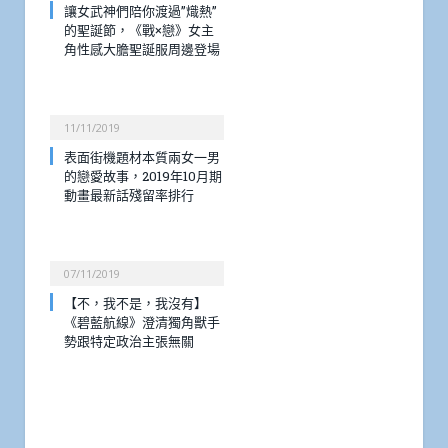
讓女武神們陪你渡過”熾熱”
的聖誕節，《戰×戀》女主
角性感大膽聖誕服周邊登場
11/11/2019
表面街機題材本質兩女一男
的戀愛故事，2019年10月期
動畫最新話殘留率排行
07/11/2019
【不，我不是，我沒有】
《碧藍航線》澄清獨角獸手
勢跟特定政治主張無關