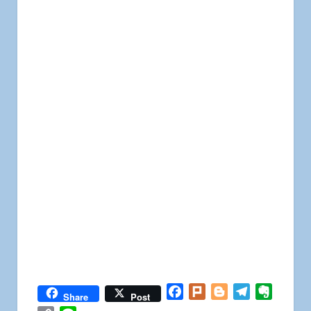
Facebook
Plurk
Blogger
Telegram
Everno
Share
Post