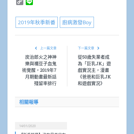
Copy
Line
Link
2019年秋季新番
廚病激發Boy
上一篇文章
下一篇文章
炭治郎火之神神
從50歲失業者成
樂與禰豆子血鬼
為「巨乳JK」遊
術覺醒，2019年7
戲實況主，漫畫
月期動畫最新話
《爸爸和巨乳JK
殘留率排行
和遊戲實況》
相關報導
14/01/2020