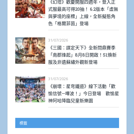
《幻塔》歡慶開服四週年，登入正
式服最高可得20抽！ 6.2版本「虛無
與夢境的座標」上線，全新擬態角
色「格爾菲茵」登場
31/07/2026
《三國：謀定天下》全新問鼎賽季
「南郡烽起」8月8日開啟！S1煥新
服及非遺蘇繡外觀新登場
31/07/2026
《崩壞：星穹鐵道》線下活動「歡
愉信號—嗶波！」今日登場 歡愉星
神阿哈降臨兒童新樂園
標籤