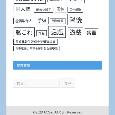
同人誌
圖集
哥布林殺手
工作細胞
聲優
手遊
戀與製作人
活動情報
話題
遊戲
艦これ
銷量
訃報
關於我轉生變成史萊姆這檔事
青春豬頭少年不會夢到兔女郎學姐
搜索文章
©2023 ACGer All Right Reserved