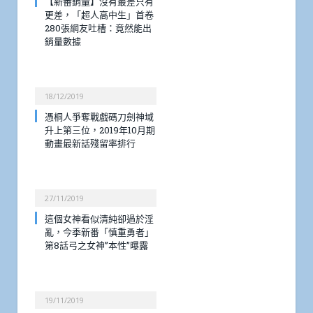
【新番銷量】沒有最差只有
更差，「超人高中生」首卷
280張網友吐槽：竟然能出
銷量數據
18/12/2019
憑桐人爭奪戰戲碼刀劍神域
升上第三位，2019年10月期
動畫最新話殘留率排行
27/11/2019
這個女神看似清純卻過於淫
亂，今季新番「慎重勇者」
第8話弓之女神”本性”曝露
19/11/2019