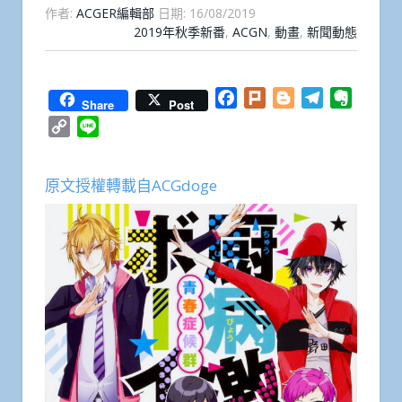
作者:
ACGER編輯部
日期:
16/08/2019
2019年秋季新番
,
ACGN
,
動畫
,
新聞動態
Facebook
Plurk
Blogger
Telegram
Everno
Share
Post
Copy
Line
Link
原文授權轉載自ACGdoge