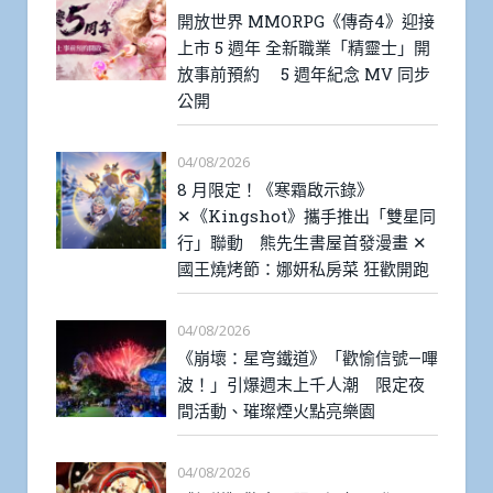
開放世界 MMORPG《傳奇4》迎接
上市 5 週年 全新職業「精靈士」開
放事前預約 5 週年紀念 MV 同步
公開
04/08/2026
8 月限定！《寒霜啟示錄》
✕《Kingshot》攜手推出「雙星同
行」聯動 熊先生書屋首發漫畫 ✕
國王燒烤節：娜妍私房菜 狂歡開跑
04/08/2026
《崩壞：星穹鐵道》「歡愉信號—嗶
波！」引爆週末上千人潮 限定夜
間活動、璀璨煙火點亮樂園
04/08/2026