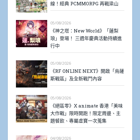
線！經典 PCMMORPG 再戰梁山
05/08/2026
《神之塔：New World》「蓮梨
琅」登場！ 三週年慶典活動持續進
行中
05/08/2026
《RF ONLINE NEXT》開啟「烏薩
斯戰區」及全新戰鬥內容
05/08/2026
《絕區零》X animate 香港「美味
大作戰」限時開跑！限定周邊、主
題餐飲、專屬虛寶一次蒐集
04/08/2026