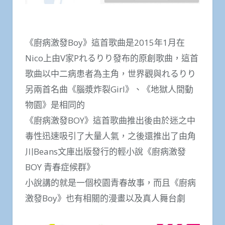
《廚病激發Boy》這首歌曲是2015年1月在
Nico上由V家Pれるりり發布的原創歌曲，這首
歌曲以中二病患者為主角，世界觀與れるりり
另兩首名曲《腦漿炸裂Girl》、《地獄人間動
物園》是相同的
《廚病激發BOY》這首歌曲推出後由於迷之中
毒性迅速吸引了大量人氣，之後還推出了由角
川Beans文庫出版發行的輕小說《廚病激發
BOY 青春症候群》
小說講的就是一個校園青春故事，而且《廚病
激發Boy》也有相關的漫畫以及真人舞台劇