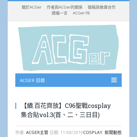
關於ACGer
作者與ACGer的關係
徵稿與推廣合作
總編一言
ACGer FB
ACGER 目錄
【續.百花齊放】C96聖戰cosplay
集合貼vol.3(首、二、三日目)
作者:
ACGER主管
日期:
11/08/2019
COSPLAY
,
新聞動態