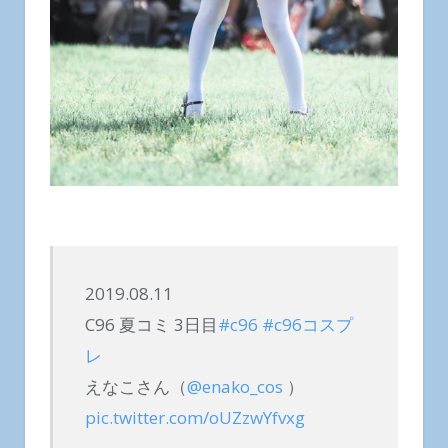
2019.08.11
C96 夏コミ 3日目
#c96
#c96コスプ
レ
えなこさん（
@enako_cos
）
pic.twitter.com/oUZzwYfvxg