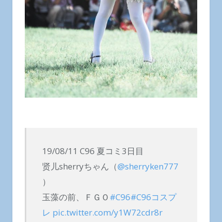
19/08/11 C96 夏コミ3日目
贤儿sherryちゃん（
@sherryken777
）
玉藻の前、ＦＧＯ
#C96
#C96コスプ
レ
pic.twitter.com/y1W72cdr8r