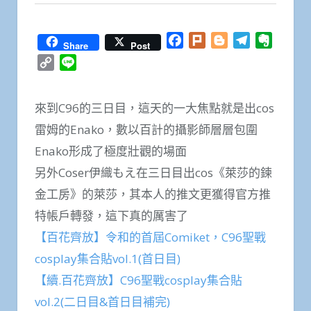
Facebook
Plurk
Blogger
Telegram
Everno
Share
Post
Copy
Line
Link
來到C96的三日目，這天的一大焦點就是出cos
雷姆的Enako，數以百計的攝影師層層包圍
Enako形成了極度壯觀的場面
另外Coser伊織もえ在三日目出cos《萊莎的鍊
金工房》的萊莎，其本人的推文更獲得官方推
特帳戶轉發，這下真的厲害了
【百花齊放】令和的首屆Comiket，C96聖戰
cosplay集合貼vol.1(首日目)
【續.百花齊放】C96聖戰cosplay集合貼
vol.2(二日目&首日目補完)