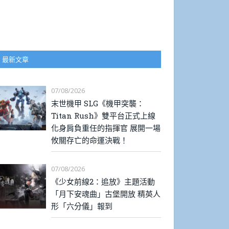
最新文章
07/08/2026
末世機甲 SLG《機甲突襲：
Titan Rush》雙平台正式上線
化身肩負重任的指揮官 展開一場
攸關存亡的命運決戰！
07/08/2026
《少女前線2：追放》主題活動
「月下安魂曲」古堡開放 精英人
形「六分儀」報到