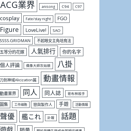
ACG業界
C94
C97
anisong
cosplay
FGO
Fate/stay night
Figure
LoveLive!
SAO
SSSS.GRIDMAN
不起眼女主角培育法
人氣排行
你的名字
五等分的花嫁
八掛
個人評論
偶像大師灰姑娘
動畫情報
刀劍神域Alicization篇
同人
同人誌
動畫業界
哥布林殺手
手遊
圖集
戀與製作人
工作細胞
活動情報
話題
聲優
艦これ
訃報
遊戲
銷量
關於我轉生變成史萊姆這檔事