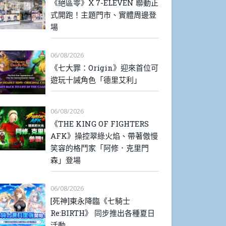
《絕區零》X 7-ELEVEN 聯動正
式開跑！主題門市、實體周邊登
場
06/08/2026
《七大罪：Origin》迎來首位可
遊玩十誡角色「德里艾利」
06/08/2026
《THE KING OF FIGHTERS
AFK》操控翠綠火焰、帶著傲慢
笑容的格鬥家「阿修．克里門
森」登場
06/08/2026
[死神]東永降臨《七騎士
Re:BIRTH》 同步推出各種夏日
活動