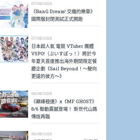
07/08/2026
《BanG Dream! 交織的樂章》
國際服封閉測試正式開跑
07/08/2026
日本超人氣 電競 VTuber 團體
VSPO!（ぶいすぽっ！）將於今
年夏天首度推出海外期間限定餐
廳企劃《Sail Beyond！～駛向
更遠的彼方～》
06/08/2026
《巔峰極速》x《MF GHOST》
8/6 聯動震撼登場！ 新世代山路
傳說再臨
06/08/2026