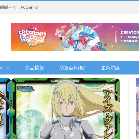
總編一言
ACGer FB
人
商品情報
萌新百科(仮)
星海航路