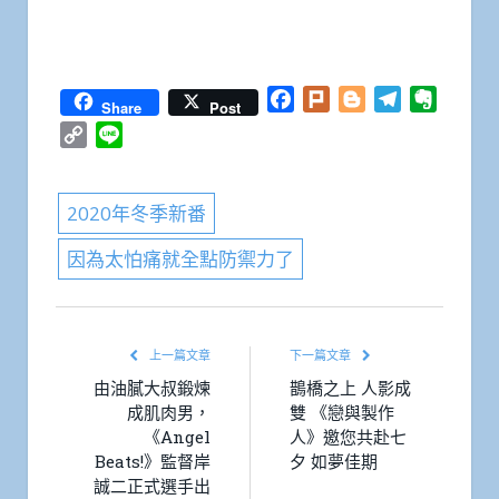
Facebook
Plurk
Blogger
Telegram
Everno
Share
Post
Copy
Line
Link
2020年冬季新番
因為太怕痛就全點防禦力了
上一篇文章
下一篇文章
由油膩大叔鍛煉
鵲橋之上 人影成
成肌肉男，
雙 《戀與製作
《Angel
人》邀您共赴七
Beats!》監督岸
夕 如夢佳期
誠二正式選手出