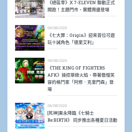
《絕區零》X 7-ELEVEN 聯動正式
開跑！主題門市、實體周邊登場
06/08/2026
《七大罪：Origin》迎來首位可遊
玩十誡角色「德里艾利」
06/08/2026
《THE KING OF FIGHTERS
AFK》操控翠綠火焰、帶著傲慢笑
容的格鬥家「阿修．克里門森」登
場
06/08/2026
[死神]東永降臨《七騎士
Re:BIRTH》 同步推出各種夏日活動