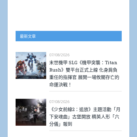
最新文章
07/08/2026
末世機甲 SLG《機甲突襲：Titan
Rush》雙平台正式上線 化身肩負
重任的指揮官 展開一場攸關存亡的
命運決戰！
07/08/2026
《少女前線2：追放》主題活動「月
下安魂曲」古堡開放 精英人形「六
分儀」報到