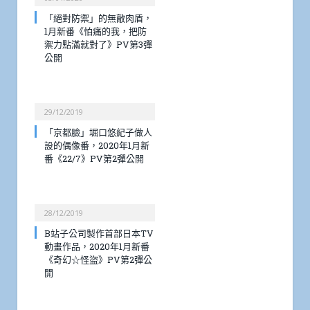
「絕對防禦」的無敵肉盾，
1月新番《怕痛的我，把防
禦力點滿就對了》PV第3彈
公開
29/12/2019
「京都臉」堀口悠紀子做人
設的偶像番，2020年1月新
番《22/7》PV第2彈公開
28/12/2019
B站子公司製作首部日本TV
動畫作品，2020年1月新番
《奇幻☆怪盜》PV第2彈公
開