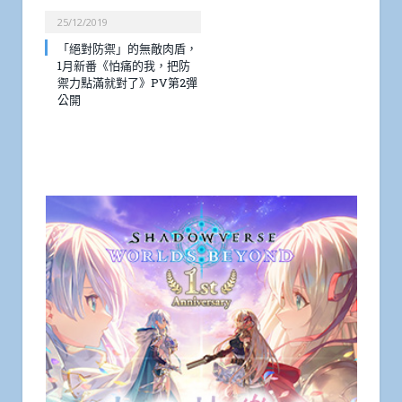
25/12/2019
「絕對防禦」的無敵肉盾，
1月新番《怕痛的我，把防
禦力點滿就對了》PV第2彈
公開