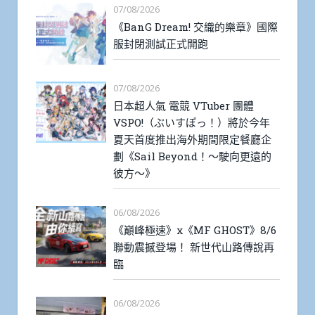
07/08/2026
《BanG Dream! 交織的樂章》國際
服封閉測試正式開跑
07/08/2026
日本超人氣 電競 VTuber 團體
VSPO!（ぶいすぽっ！）將於今年
夏天首度推出海外期間限定餐廳企
劃《Sail Beyond！～駛向更遠的
彼方～》
06/08/2026
《巔峰極速》x《MF GHOST》8/6
聯動震撼登場！ 新世代山路傳說再
臨
06/08/2026