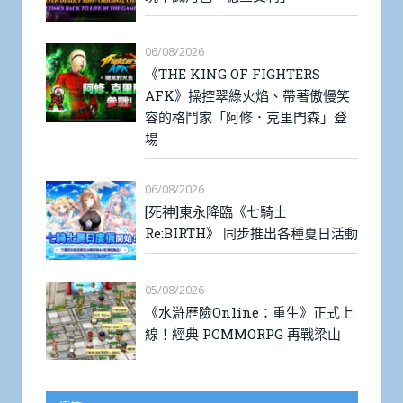
06/08/2026
《THE KING OF FIGHTERS
AFK》操控翠綠火焰、帶著傲慢笑
容的格鬥家「阿修．克里門森」登
場
06/08/2026
[死神]東永降臨《七騎士
Re:BIRTH》 同步推出各種夏日活動
05/08/2026
《水滸歷險Online：重生》正式上
線！經典 PCMMORPG 再戰梁山