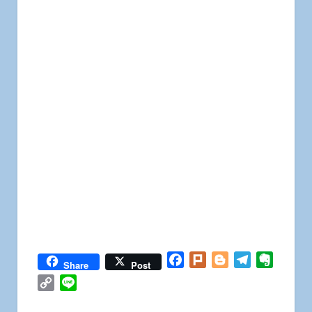
Facebook
Plurk
Blogger
Telegram
Everno
Share
Post
Copy
Line
Link