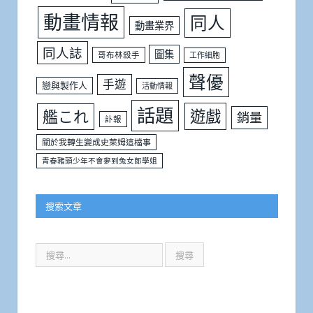
動畫情報
同人
動畫業界
同人誌
圖集
哥布林殺手
工作細胞
聲優
手遊
戀與製作人
活動情報
話題
遊戲
艦これ
銷量
訃報
關於我轉生變成史萊姆這檔事
青春豬頭少年不會夢到兔女郎學姐
搜索文章