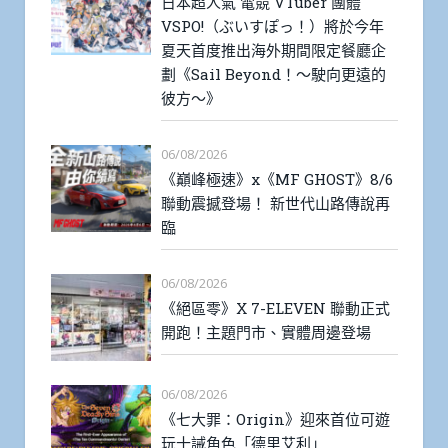
日本超人氣 電競 VTuber 團體
VSPO!（ぶいすぽっ！）將於今年
夏天首度推出海外期間限定餐廳企
劃《Sail Beyond！～駛向更遠的
彼方～》
06/08/2026
《巔峰極速》x《MF GHOST》8/6
聯動震撼登場！ 新世代山路傳說再
臨
06/08/2026
《絕區零》X 7-ELEVEN 聯動正式
開跑！主題門市、實體周邊登場
06/08/2026
《七大罪：Origin》迎來首位可遊
玩十誡角色「德里艾利」