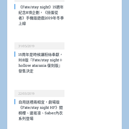
《Fate/stay night》15週年
紀念8項企劃，《扭蛋從
者》手機版遊戲2019年冬季
上線
31/05/2019
15周年是時候讓粉絲奉獻，
R18版『Fate/stay night＋
hollow ataraxia 復刻版』
發售決定
22/03/2019
自用送禮兩相宜，劇場版
《Fate/stay night HF》間
桐櫻、遠坂凛、Saber內衣
系列登場