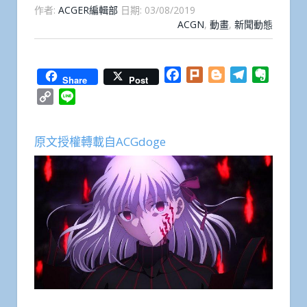
作者:
ACGER編輯部
日期:
03/08/2019
ACGN
,
動畫
,
新聞動態
Facebook
Plurk
Blogger
Telegram
Everno
Share
Post
Copy
Line
Link
原文授權轉載自ACGdoge