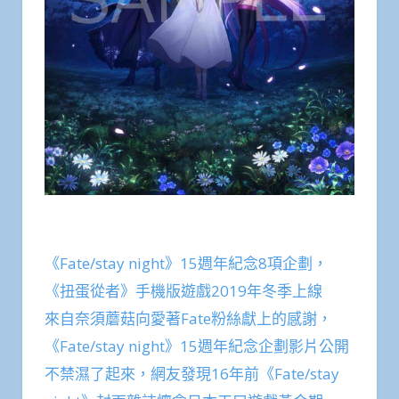
《Fate/stay night》15週年紀念8項企劃，
《扭蛋從者》手機版遊戲2019年冬季上線
來自奈須蘑菇向愛著Fate粉絲獻上的感謝，
《Fate/stay night》15週年紀念企劃影片公開
不禁濕了起來，網友發現16年前《Fate/stay