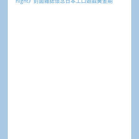
night》封面雜誌懷念日本工口遊戲黃金期