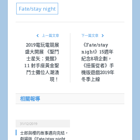
Fate/stay night
上一篇文章
下一篇文章
2019電玩電競展
《Fate/stay
盛大開展 《聖鬥
night》15週年
士星矢：覺醒》
紀念8項企劃，
1:1 射手座黃金聖
《扭蛋從者》手
鬥士攤位人潮湧
機版遊戲2019年
現！
冬季上線
相關報導
31/12/2019
士郎與櫻的故事邁向完結，
劇場版《Fate/stay night