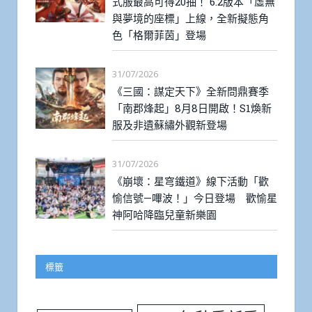
式服最高可得20抽！ 6.2版本「虛無
與夢境的座標」上線，全新擬態角
色「格爾菲茵」登場
31/07/2026
《三國：謀定天下》全新問鼎賽季
「南郡烽起」8月8日開啟！S1煥新
服及非遺蘇繡外觀新登場
31/07/2026
《崩壞：星穹鐵道》線下活動「歡
愉信號—嗶波！」今日登場 歡愉星
神阿哈降臨兒童新樂園
標籤