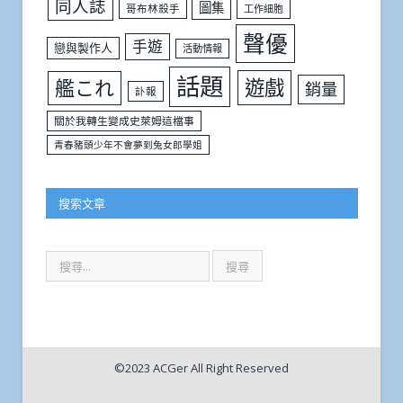
同人誌
圖集
哥布林殺手
工作細胞
聲優
手遊
戀與製作人
活動情報
話題
遊戲
艦これ
銷量
訃報
關於我轉生變成史萊姆這檔事
青春豬頭少年不會夢到兔女郎學姐
搜索文章
©2023 ACGer All Right Reserved