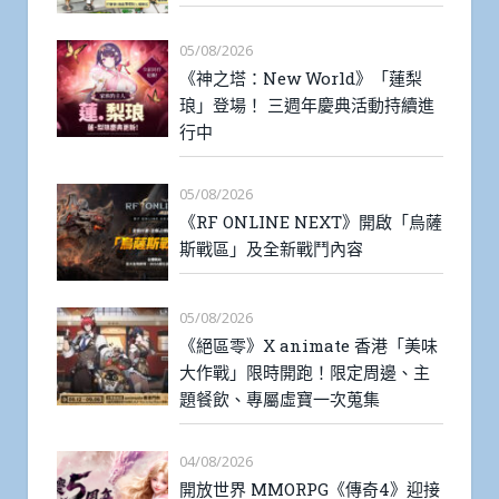
05/08/2026
《神之塔：New World》「蓮梨
琅」登場！ 三週年慶典活動持續進
行中
05/08/2026
《RF ONLINE NEXT》開啟「烏薩
斯戰區」及全新戰鬥內容
05/08/2026
《絕區零》X animate 香港「美味
大作戰」限時開跑！限定周邊、主
題餐飲、專屬虛寶一次蒐集
04/08/2026
開放世界 MMORPG《傳奇4》迎接