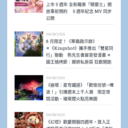
上市 5 週年 全新職業「精靈士」開
放事前預約 5 週年紀念 MV 同步
公開
04/08/2026
8 月限定！《寒霜啟示錄》
✕《Kingshot》攜手推出「雙星同
行」聯動 熊先生書屋首發漫畫 ✕
國王燒烤節：娜妍私房菜 狂歡開跑
04/08/2026
《崩壞：星穹鐵道》「歡愉信號—嗶
波！」引爆週末上千人潮 限定夜
間活動、璀璨煙火點亮樂園
04/08/2026
《幻塔》歡慶開服四週年，登入正