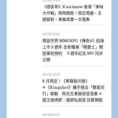
05/08/2026
《絕區零》X animate 香港「美味
大作戰」限時開跑！限定周邊、主
題餐飲、專屬虛寶一次蒐集
04/08/2026
開放世界 MMORPG《傳奇4》迎接
上市 5 週年 全新職業「精靈士」開
放事前預約 5 週年紀念 MV 同步
公開
04/08/2026
8 月限定！《寒霜啟示錄》
✕《Kingshot》攜手推出「雙星同
行」聯動 熊先生書屋首發漫畫 ✕
國王燒烤節：娜妍私房菜 狂歡開跑
04/08/2026