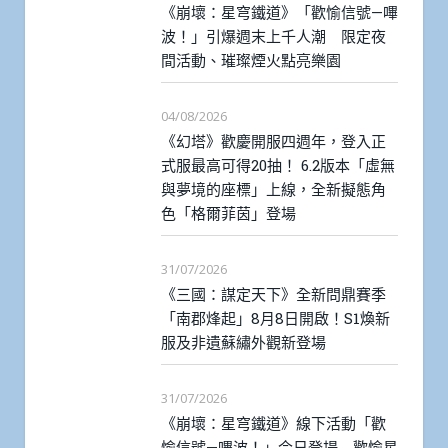
《崩壞：星穹鐵道》「歡愉信號—嗶
波！」引爆週末上千人潮 限定夜
間活動、璀璨煙火點亮樂園
04/08/2026
《幻塔》歡慶開服四週年，登入正
式服最高可得20抽！ 6.2版本「虛無
與夢境的座標」上線，全新擬態角
色「格爾菲茵」登場
31/07/2026
《三國：謀定天下》全新問鼎賽季
「南郡烽起」8月8日開啟！S1煥新
服及非遺蘇繡外觀新登場
31/07/2026
《崩壞：星穹鐵道》線下活動「歡
愉信號—嗶波！」今日登場 歡愉星