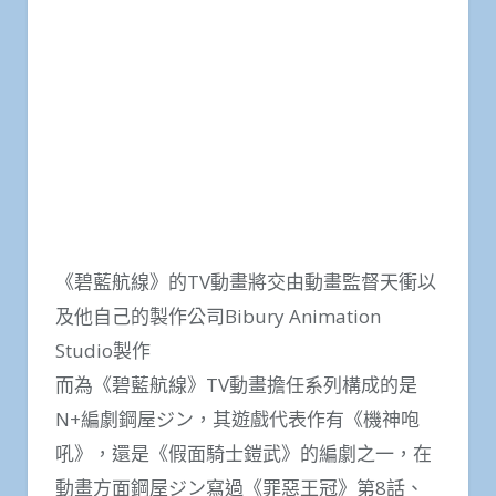
《碧藍航線》的TV動畫將交由動畫監督天衝以
及他自己的製作公司Bibury Animation
Studio製作
而為《碧藍航線》TV動畫擔任系列構成的是
N+編劇鋼屋ジン，其遊戲代表作有《機神咆
吼》，還是《假面騎士鎧武》的編劇之一，在
動畫方面鋼屋ジン寫過《罪惡王冠》第8話、