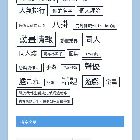
人氣排行
個人評論
你的名字
八掛
刀劍神域Alicization篇
偶像大師灰姑娘
動畫情報
同人
動畫業界
同人誌
圖集
哥布林殺手
工作細胞
聲優
手遊
戀與製作人
活動情報
話題
遊戲
艦これ
銷量
訃報
關於我轉生變成史萊姆這檔事
青春豬頭少年不會夢到兔女郎學姐
搜索文章