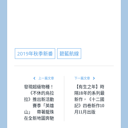
2019年秋季新番
碧藍航線
上一篇文章
下一篇文章
發現超級物種！
【有生之年】時
《不休的烏拉
隔18年的系列最
拉》推出新活動
新作，《十二國
賽季「英雄
記》四卷新作10
山」 帶著龍珠
月11月出版
在全新地圖奔馳