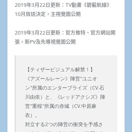
2019年3月22日更新：TV動畫《碧藍航線》
10月放送決定，主視覺圖公開
2019年3月22日更新：官方推特、官方網站開
張，新PV及先導視覺圖公開
【ティザービジュアル解禁！】
《アズールレーン》陣営"ユニオ
ン"所属のエンタープライズ（CV.石
川由依）と、《レッドアクシズ》陣
営"重桜"所属の赤城（CV.中原麻
衣）。
対立する2つの陣営の衝突を予感さ