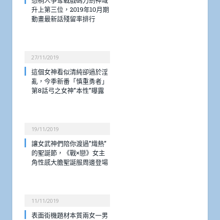
憑桐人爭奪戰戲碼刀劍神域
升上第三位，2019年10月期
動畫最新話殘留率排行
27/11/2019
這個女神看似清純卻過於淫
亂，今季新番「慎重勇者」
第8話弓之女神”本性”曝露
19/11/2019
讓女武神們陪你渡過”熾熱”
的聖誕節，《戰×戀》女主
角性感大膽聖誕服周邊登場
11/11/2019
表面街機題材本質兩女一男