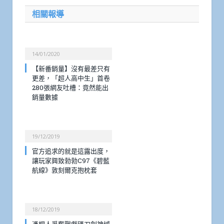
相關報導
14/01/2020
【新番銷量】沒有最差只有
更差，「超人高中生」首卷
280張網友吐槽：竟然能出
銷量數據
19/12/2019
官方追求的就是這露出度，
讓玩家興致勃勃C97《碧藍
航線》敦刻爾克抱枕套
18/12/2019