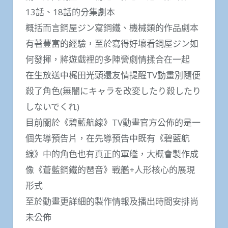
13話、18話的分集劇本
概括而言鋼屋ジン寫鋼鐵、機械類的作品劇本
有著豐富的經驗，至於寫得好壞看鋼屋ジン如
何發揮，將遊戲裡的多陣營劇情揉合在一起
在生放送中梶田光頭還友情提醒TV動畫別隨便
殺了角色(無闇にキャラを改変したり殺したり
しないでくれ)
目前關於《碧藍航線》TV動畫官方公佈的是一
個先導預告片，在先導預告中既有《碧藍航
線》中的角色也有真正的軍艦，大概會製作成
像《蒼藍鋼鐵的琶音》戰艦+人形核心的展現
形式
至於動畫更詳細的製作情報及播出時間安排尚
未公佈