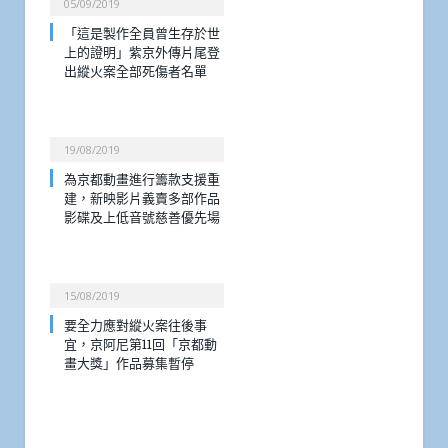
05/09/2019
「這是製作全員曾生存於世
上的證明」紫京外傳片尾登
出縱火案全部死傷者名單
19/08/2019
為京都動畫進行籌款支援重
建，新映影片義賣多部作品
影碟及上低音號慈善優先場
15/08/2019
要全力應對縱火案往後事
宜，京阿尼第11回「京都動
畫大獎」作品募集暫停