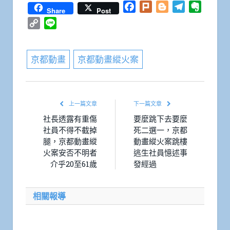
Facebook
Plurk
Blogger
Telegram
Everno
Share
Post
Copy
Line
Link
京都動畫
京都動畫縱火案
上一篇文章
下一篇文章
社長透露有重傷
要麼跳下去要麼
社員不得不截掉
死二選一，京都
腿，京都動畫縱
動畫縱火案跳樓
火案安否不明者
逃生社員憶述事
介乎20至61歲
發經過
相關報導