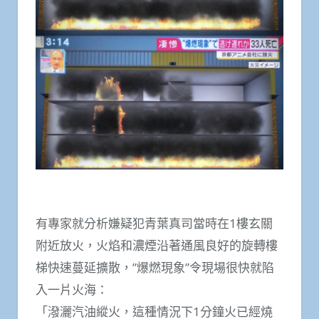
有專家就分析嫌疑犯青葉真司當時在1樓玄關
附近放火，火焰和濃煙沿著通風良好的旋轉樓
梯快速蔓延擴散，”爆燃現象”令現場很快就陷
入一片火海：
「潑灑汽油縱火，這種情況下1分鐘火已經燒