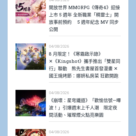
開放世界 MMORPG《傳奇4》迎接
上市 5 週年 全新職業「精靈士」開
放事前預約 5 週年紀念 MV 同步
公開
04/08/2026
8 月限定！《寒霜啟示錄》
✕《Kingshot》攜手推出「雙星同
行」聯動 熊先生書屋首發漫畫 ✕
國王燒烤節：娜妍私房菜 狂歡開跑
04/08/2026
《崩壞：星穹鐵道》「歡愉信號—嗶
波！」引爆週末上千人潮 限定夜
間活動、璀璨煙火點亮樂園
04/08/2026