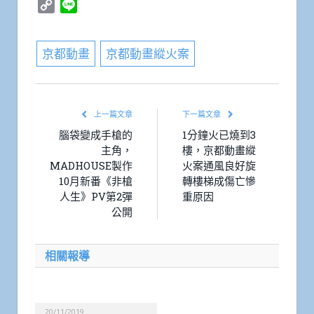
Copy
Line
Link
京都動畫
京都動畫縱火案
上一篇文章
下一篇文章
腦袋變成手槍的
1分鐘火已燒到3
主角，
樓，京都動畫縱
MADHOUSE製作
火案通風良好旋
10月新番《非槍
轉樓梯成傷亡慘
人生》PV第2彈
重原因
公開
相關報導
20/11/2019