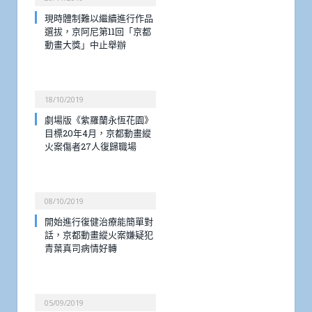
現時體制難以繼續進行作品
選拔，京阿尼第11回「京都
動畫大獎」中止舉辦
18/10/2019
劇場版《紫羅蘭永恆花園》
目標20年4月，京都動畫縱
火案傷者27人復歸職場
08/10/2019
開始進行復健治療能簡單對
話，京都動畫縱火案嫌疑犯
青葉真司病情好轉
05/09/2019