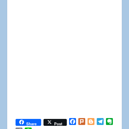
Facebook
Plurk
Blogger
Telegram
Everno
Share
Post