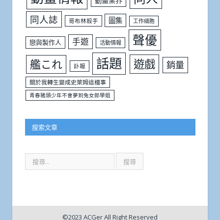
動畫業界
同人誌
圖集
哥布林殺手
工作細胞
聲優
手遊
戀與製作人
活動情報
話題
遊戲
艦これ
銷量
訃報
關於我轉生變成史萊姆這檔事
青春豬頭少年不會夢到兔女郎學姐
搜索文章
©2023 ACGer All Right Reserved