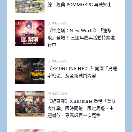
線！經典 PCMMORPG 再戰梁山
05/08/2026
《神之塔：New World》「蓮梨
琅」登場！ 三週年慶典活動持續進
行中
05/08/2026
《RF ONLINE NEXT》開啟「烏薩
斯戰區」及全新戰鬥內容
05/08/2026
《絕區零》X animate 香港「美味
大作戰」限時開跑！限定周邊、主
題餐飲、專屬虛寶一次蒐集
04/08/2026