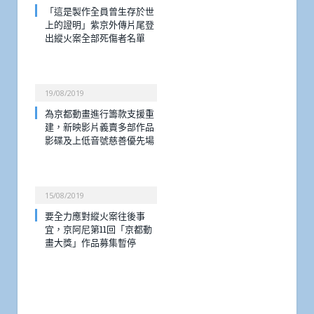
「這是製作全員曾生存於世
上的證明」紫京外傳片尾登
出縱火案全部死傷者名單
19/08/2019
為京都動畫進行籌款支援重
建，新映影片義賣多部作品
影碟及上低音號慈善優先場
15/08/2019
要全力應對縱火案往後事
宜，京阿尼第11回「京都動
畫大獎」作品募集暫停