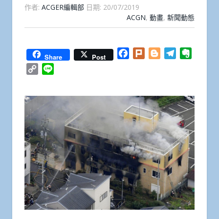
作者:
ACGER編輯部
日期:
20/07/2019
ACGN
,
動畫
,
新聞動態
Facebook
Plurk
Blogger
Telegram
Everno
Share
Post
Copy
Line
Link