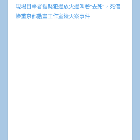
現場目擊者指疑犯邊放火邊叫著”去死”，死傷
慘重京都動畫工作室縱火案事件