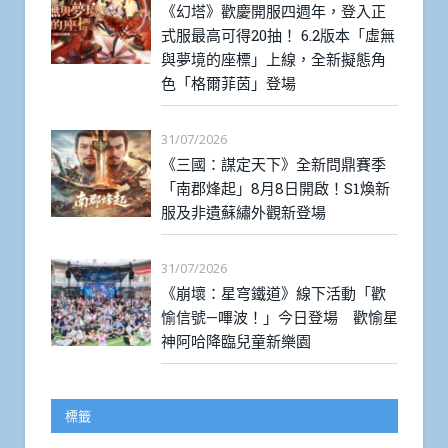
《幻塔》歡慶開服四週年，登入正
式服最高可得20抽！ 6.2版本「虛無
與夢境的座標」上線，全新擬態角
色「格爾菲茵」登場
31/07/2026
《三國：謀定天下》全新問鼎賽季
「南郡烽起」8月8日開啟！S1煥新
服及非遺蘇繡外觀新登場
31/07/2026
《崩壞：星穹鐵道》線下活動「歡
愉信號—嗶波！」今日登場 歡愉星
神阿哈降臨兒童新樂園
標籤