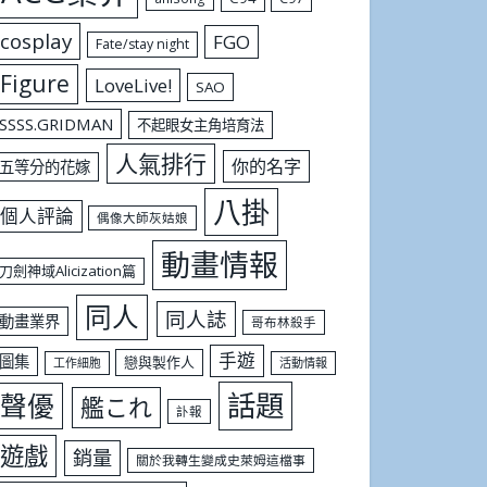
cosplay
FGO
Fate/stay night
Figure
LoveLive!
SAO
SSSS.GRIDMAN
不起眼女主角培育法
人氣排行
你的名字
五等分的花嫁
八掛
個人評論
偶像大師灰姑娘
動畫情報
刀劍神域Alicization篇
同人
同人誌
動畫業界
哥布林殺手
手遊
圖集
戀與製作人
工作細胞
活動情報
話題
聲優
艦これ
訃報
遊戲
銷量
關於我轉生變成史萊姆這檔事