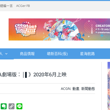
總編一言
ACGer FB
人
商品情報
萌新百科(仮)
星海航路
劇場版：│▌》2020年6月上映
ACGN
,
動畫
,
新聞動態
ger
Telegram
Evernote
Copy
Line