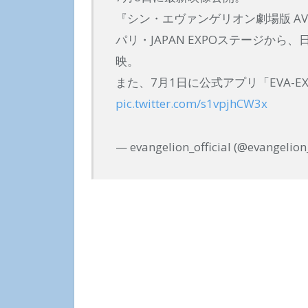
『シン・エヴァンゲリオン劇場版 AVAN
パリ・JAPAN EXPOステージか
映。
また、7月1日に公式アプリ「EVA-E
pic.twitter.com/s1vpjhCW3x
— evangelion_official (@evangelion