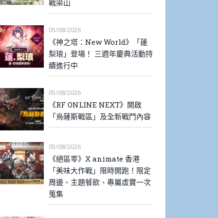
戰梁山
05/08/2026
《神之塔：New World》「蓮
梨琅」登場！ 三週年慶典活動持
續進行中
05/08/2026
《RF ONLINE NEXT》開啟
「烏薩斯戰區」及全新戰鬥內容
05/08/2026
《絕區零》X animate 香港
「美味大作戰」限時開跑！限定
周邊、主題餐飲、專屬虛寶一次
蒐集