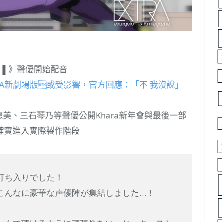
：│▌》聲優開始配音
VA新劇場版或受影響，官方回應：「不 我沒說」
緒方恵美、三石琴乃等聲優公開Khara新年會與最後一部
確實進入實際製作階段
打ち入りでした！
こんなに豪華な声優陣が集結しました…！