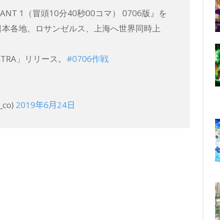
T 1（冒頭10分40秒00コマ） 0706版』を
ら、日本各地、ロサンゼルス、上海へ世界同時上
XTRA」リリース。
#0706作戦
_co)
2019年6月24日