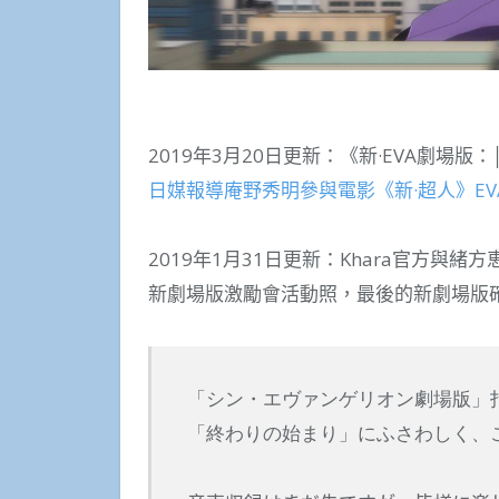
2019年3月20日更新：《新·EVA劇場版
日媒報導庵野秀明參與電影《新·超人》E
2019年1月31日更新：Khara官方與
新劇場版激勵會活動照，最後的新劇場版
「シン・エヴァンゲリオン劇場版」
「終わりの始まり」にふさわしく、