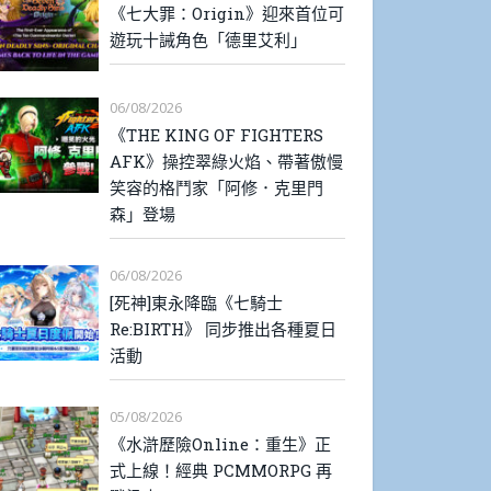
《七大罪：Origin》迎來首位可
遊玩十誡角色「德里艾利」
06/08/2026
《THE KING OF FIGHTERS
AFK》操控翠綠火焰、帶著傲慢
笑容的格鬥家「阿修．克里門
森」登場
06/08/2026
[死神]東永降臨《七騎士
Re:BIRTH》 同步推出各種夏日
活動
05/08/2026
《水滸歷險Online：重生》正
式上線！經典 PCMMORPG 再