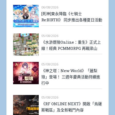
06/08/2026
[死神]東永降臨《七騎士
Re:BIRTH》 同步推出各種夏日活動
05/08/2026
《水滸歷險Online：重生》正式上
線！經典 PCMMORPG 再戰梁山
05/08/2026
《神之塔：New World》「蓮梨
琅」登場！ 三週年慶典活動持續進
行中
05/08/2026
《RF ONLINE NEXT》開啟「烏薩
斯戰區」及全新戰鬥內容