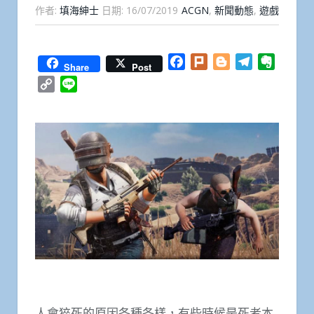
作者:
填海紳士
日期:
16/07/2019
ACGN
,
新聞動態
,
遊戲
Facebook
Plurk
Blogger
Telegram
Everno
Share
Post
Copy
Line
Link
人會猝死的原因各種各樣，有些時候是死者本