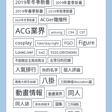
2019年冬季新番
2019年夏季新番
2019年春季新番
2019年秋季新番
ACGer雜燴所
2020年冬季新番
ACG業界
C94
C97
anisong
Figure
cosplay
FGO
Fate/stay night
LoveLive!
SSSS.GRIDMAN
SAO
五等分的花嫁
不起眼女主角培育法
人氣排行
個人評論
你的名字
八掛
刀劍神域Alicization篇
偶像大師灰姑娘
動畫情報
同人
動畫業界
同人誌
圖集
哥布林殺手
工作細胞