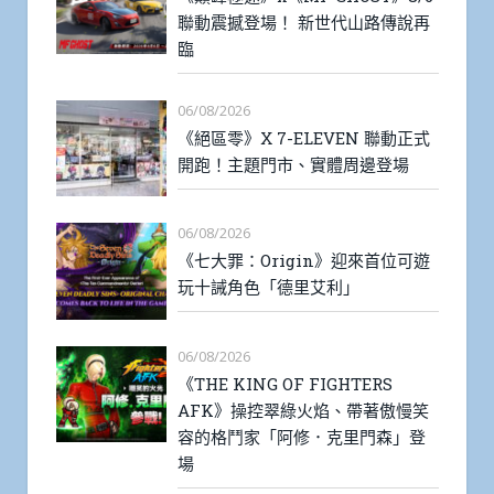
聯動震撼登場！ 新世代山路傳說再
臨
06/08/2026
《絕區零》X 7-ELEVEN 聯動正式
開跑！主題門市、實體周邊登場
06/08/2026
《七大罪：Origin》迎來首位可遊
玩十誡角色「德里艾利」
06/08/2026
《THE KING OF FIGHTERS
AFK》操控翠綠火焰、帶著傲慢笑
容的格鬥家「阿修．克里門森」登
場