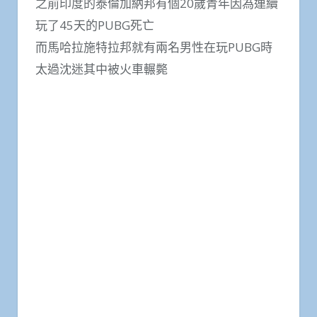
之前印度的泰倫加納邦有個20歲青年因為連續
玩了45天的PUBG死亡
而馬哈拉施特拉邦就有兩名男性在玩PUBG時
太過沈迷其中被火車輾斃