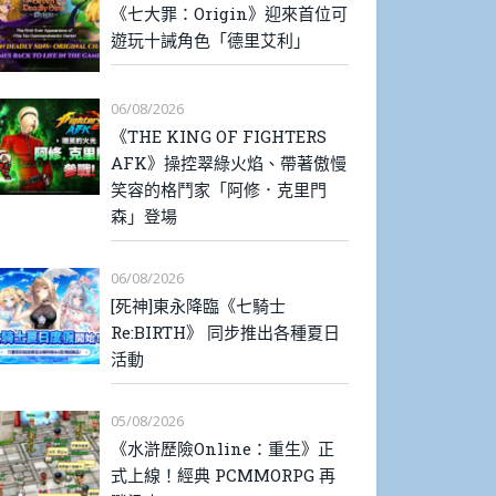
《七大罪：Origin》迎來首位可
遊玩十誡角色「德里艾利」
06/08/2026
《THE KING OF FIGHTERS
AFK》操控翠綠火焰、帶著傲慢
笑容的格鬥家「阿修．克里門
森」登場
06/08/2026
[死神]東永降臨《七騎士
Re:BIRTH》 同步推出各種夏日
活動
05/08/2026
《水滸歷險Online：重生》正
式上線！經典 PCMMORPG 再