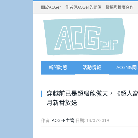
關於ACGer
作者與ACGer的關係
徵稿與推廣合作
新聞動態
活動情報
ACGN&同
穿越前已是超級龍傲天，《超人高
月新番放送
作者:
ACGER主管
日期:
13/07/2019