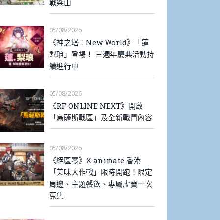
戰梁山
05/08/2026
《神之塔：New World》「蓮
梨琅」登場！ 三週年慶典活動持
續進行中
05/08/2026
《RF ONLINE NEXT》開啟
「烏薩斯戰區」及全新戰鬥內容
05/08/2026
《絕區零》X animate 香港
「美味大作戰」限時開跑！限定
周邊、主題餐飲、專屬虛寶一次
蒐集