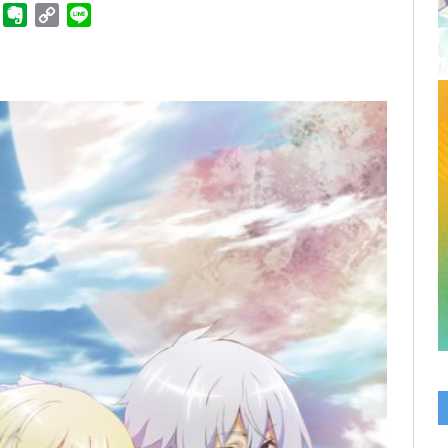
ger
Telegram
Evernote
Copy
Line
Link