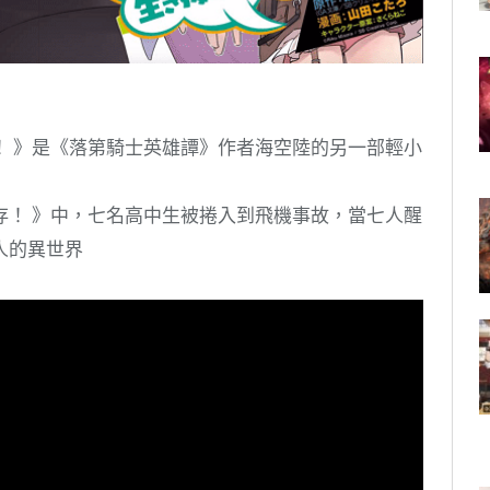
！ 》是《落第騎士英雄譚》作者海空陸的另一部輕小
存！ 》中，七名高中生被捲入到飛機事故，當七人醒
人的異世界