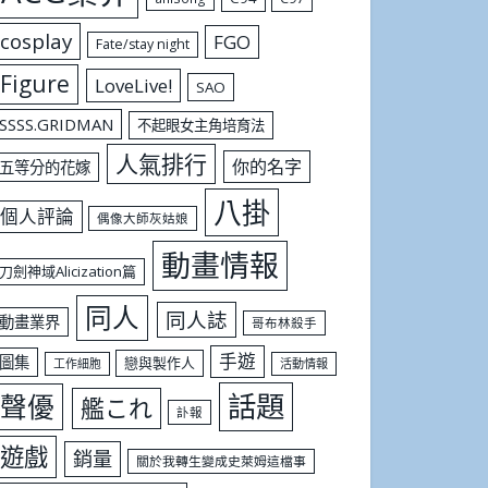
cosplay
FGO
Fate/stay night
Figure
LoveLive!
SAO
SSSS.GRIDMAN
不起眼女主角培育法
人氣排行
你的名字
五等分的花嫁
八掛
個人評論
偶像大師灰姑娘
動畫情報
刀劍神域Alicization篇
同人
同人誌
動畫業界
哥布林殺手
手遊
圖集
戀與製作人
工作細胞
活動情報
話題
聲優
艦これ
訃報
遊戲
銷量
關於我轉生變成史萊姆這檔事