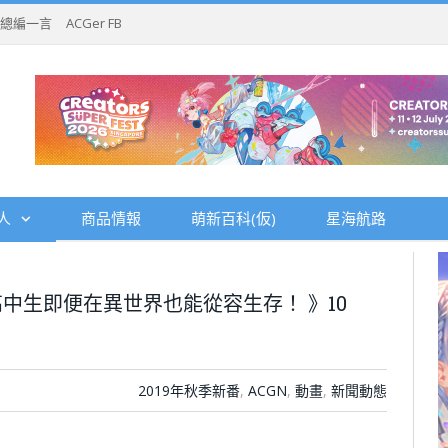
總編一言
ACGer FB
人
商品情報
萌新百科(仮)
星海航路
中生即便在異世界也能從容生存！ 》10
2019年秋季新番
,
ACGN
,
動畫
,
新聞動態