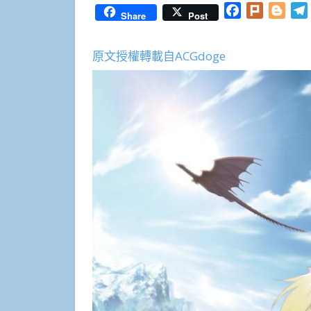
Facebook
Plurk
Blog
Share
Post
原文授權轉載自ACGdoge