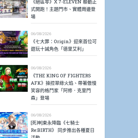
《絕區零》X 7-ELEVEN 聯動正
式開跑！主題門市、實體周邊登
場
06/08/2026
《七大罪：Origin》迎來首位可
遊玩十誡角色「德里艾利」
06/08/2026
《THE KING OF FIGHTERS
AFK》操控翠綠火焰、帶著傲慢
笑容的格鬥家「阿修．克里門
森」登場
06/08/2026
[死神]東永降臨《七騎士
Re:BIRTH》 同步推出各種夏日
活動