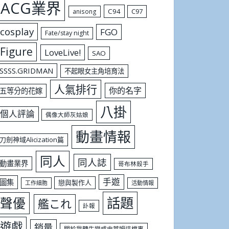
ACG業界
C94
C97
anisong
cosplay
FGO
Fate/stay night
Figure
LoveLive!
SAO
SSSS.GRIDMAN
不起眼女主角培育法
人氣排行
你的名字
五等分的花嫁
八掛
個人評論
偶像大師灰姑娘
動畫情報
刀劍神域Alicization篇
同人
同人誌
動畫業界
哥布林殺手
手遊
圖集
戀與製作人
工作細胞
活動情報
話題
聲優
艦これ
訃報
遊戲
銷量
關於我轉生變成史萊姆這檔事