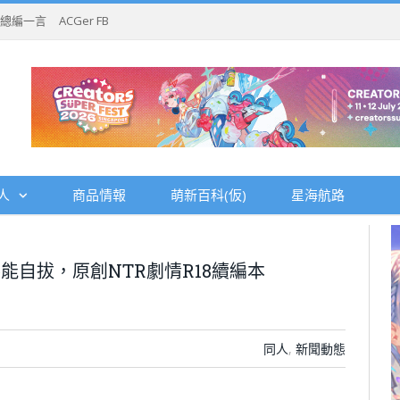
總編一言
ACGer FB
人
商品情報
萌新百科(仮)
星海航路
不能自拔，原創NTR劇情R18續編本
同人
,
新聞動態