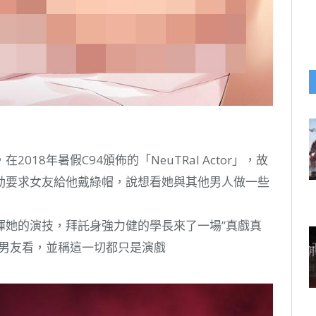
18年暑假C94頒佈的「NeuTRal Actor」，故
動要求女友給他戴綠帽，說想看她與其他男人做一些
揮她的演技，拜託身強力健的學長來了一場”真戲真
的男友看，並稱這一切都只是演戲