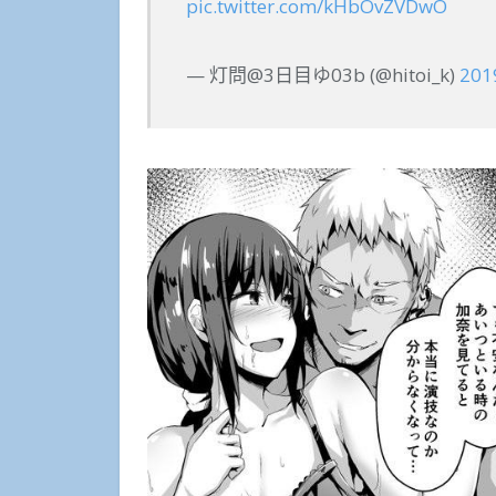
pic.twitter.com/kHbOvZVDwO
— 灯問@3日目ゆ03b (@hitoi_k)
20