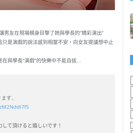
女友更讓男友在現場親身目撃了她與學長的”精彩演出”
這只是演戲的說法感到相當不安，向女友提議想中止
在與學長”演戲”的快樂中不能自拔…
なります。
o/zM2NddI7fS
力して頂けると嬉しいです！