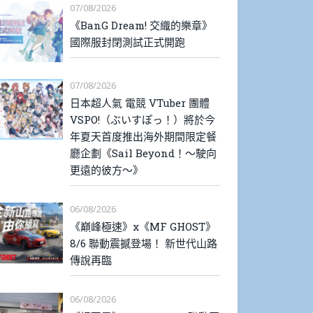
07/08/2026
《BanG Dream! 交織的樂章》
國際服封閉測試正式開跑
07/08/2026
日本超人氣 電競 VTuber 團體
VSPO!（ぶいすぽっ！）將於今
年夏天首度推出海外期間限定餐
廳企劃《Sail Beyond！～駛向
更遠的彼方～》
06/08/2026
《巔峰極速》x《MF GHOST》
8/6 聯動震撼登場！ 新世代山路
傳說再臨
06/08/2026