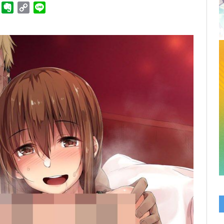
ger
Telegram
Evernote
Copy
Line
Link