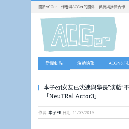
關於ACGer
作者與ACGer的關係
徵稿與推廣合作
新聞動態
活動情報
ACGN&同
本子er|女友已沈迷與學長”演戲”
「NeuTRal Actor3」
作者:
本子ER
日期:
11/07/2019