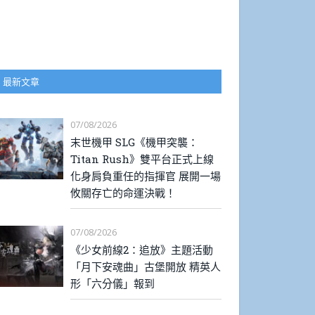
最新文章
07/08/2026
末世機甲 SLG《機甲突襲：
Titan Rush》雙平台正式上線
化身肩負重任的指揮官 展開一場
攸關存亡的命運決戰！
07/08/2026
《少女前線2：追放》主題活動
「月下安魂曲」古堡開放 精英人
形「六分儀」報到