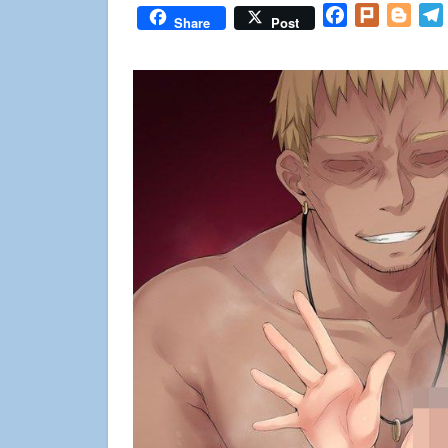
Facebook
Plurk
Blog
Share
Post