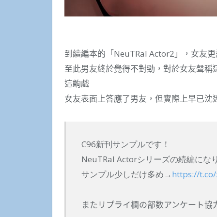
到續編本的「NeuTRal Actor2」，
至此男友終於覺得不對勁，對於女友聲稱
這齣戲
女友表面上答應了男友，但實際上早已沈迷
C96新刊サンプルです！
NeuTRal Actorシリーズの続編に
サンプル少しだけ多め→
https://t.c
またリプライ欄の部数アンケート協