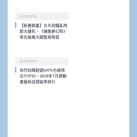
01/10/2019
【新番銷量】炎炎與騷亂時
節大爆死，《偶像夢幻祭》
率先破萬大關暫居榜首
29/09/2019
佳作紛陳超過100%也被擠
出TOP10，2019年7月期動
畫最新話殘留率排行