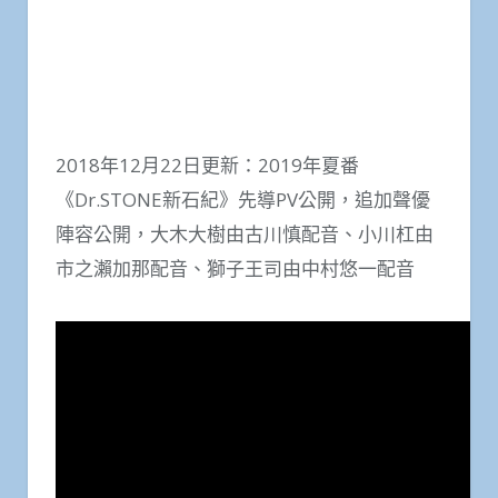
2018年12月22日更新：2019年夏番
《Dr.STONE新石紀》先導PV公開，追加聲優
陣容公開，大木大樹由古川慎配音、小川杠由
市之瀨加那配音、獅子王司由中村悠一配音