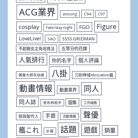
ACG業界
C94
C97
anisong
Figure
cosplay
FGO
Fate/stay night
LoveLive!
SSSS.GRIDMAN
SAO
五等分的花嫁
不起眼女主角培育法
人氣排行
個人評論
你的名字
八掛
刀劍神域Alicization篇
偶像大師灰姑娘
動畫情報
同人
動畫業界
同人誌
圖集
哥布林殺手
工作細胞
聲優
手遊
戀與製作人
活動情報
話題
遊戲
艦これ
銷量
訃報