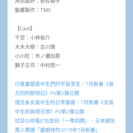
角色設計：岩佐裕子
動畫製作：TMS
【Cast】
千空：小林裕介
大木大樹：古川慎
小川杠：市ノ瀬加那
獅子王司：中村悠一
行星露營高中生們的宇宙求生，7月新番《彼
方的阿斯特拉》PV第2彈公開
殘念系女高中生的日常喜劇，7月新番《女高
中生的無用日常》PV第2彈公開
拭目以待看JC社如何「一季四開」，日本網友
萬人票選「最期待的2019年7月新番」