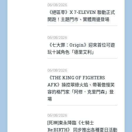
06/08/2026
《絕區零》X 7-ELEVEN 聯動正式
開跑！主題門市、實體周邊登場
06/08/2026
《七大罪：Origin》迎來首位可遊
玩十誡角色「德里艾利」
06/08/2026
《THE KING OF FIGHTERS
AFK》操控翠綠火焰、帶著傲慢笑
容的格鬥家「阿修．克里門森」登
場
06/08/2026
[死神]東永降臨《七騎士
Re:BIRTH》 同步推出各種夏日活動