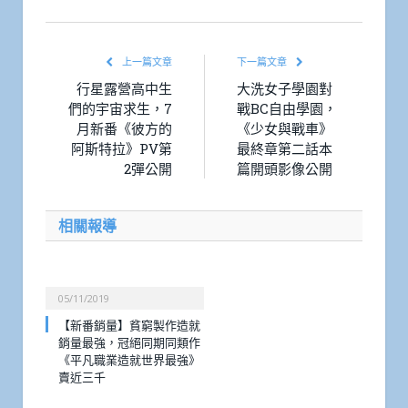
上一篇文章
下一篇文章
行星露營高中生
大洗女子學園對
們的宇宙求生，7
戰BC自由學園，
月新番《彼方的
《少女與戰車》
阿斯特拉》PV第
最終章第二話本
2彈公開
篇開頭影像公開
相關報導
05/11/2019
【新番銷量】貧窮製作造就
銷量最強，冠絕同期同類作
《平凡職業造就世界最強》
賣近三千