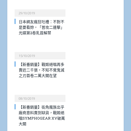
29/10/2019
日本網友瘋狂吐槽：不對不
是要看妳，「普攻二連擊」
光碟第2卷乳首解禁
15/10/2019
【新番銷量】戰姬絕唱再多
賣近二千張，不知不覺鬼滅
之刃首卷二萬大關在望
08/10/2019
【新番銷量】街角魔族出乎
廠商意料賣到缺貨，戰姬絕
唱SYMPHOGEAR XV破萬
大關