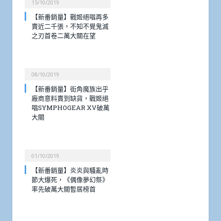
15/10/2019
【新番銷量】戰姬絕唱再多
賣近二千張，不知不覺鬼滅
之刃首卷二萬大關在望
08/10/2019
【新番銷量】街角魔族出乎
廠商意料賣到缺貨，戰姬絕
唱SYMPHOGEAR XV破萬
大關
01/10/2019
【新番銷量】炎炎與騷亂時
節大爆死，《偶像夢幻祭》
率先破萬大關暫居榜首