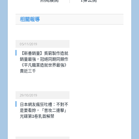
相關報導
05/11/2019
【新番銷量】貧窮製作造就
銷量最強，冠絕同期同類作
《平凡職業造就世界最強》
賣近三千
29/10/2019
日本網友瘋狂吐槽：不對不
是要看妳，「普攻二連擊」
光碟第2卷乳首解禁