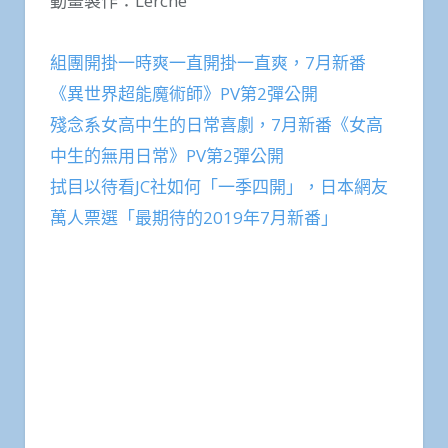
動畫製作：Lerche
組團開掛一時爽一直開掛一直爽，7月新番
《異世界超能魔術師》PV第2彈公開
殘念系女高中生的日常喜劇，7月新番《女高
中生的無用日常》PV第2彈公開
拭目以待看JC社如何「一季四開」，日本網友
萬人票選「最期待的2019年7月新番」