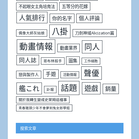
五等分的花嫁
不起眼女主角培育法
人氣排行
個人評論
你的名字
八掛
刀劍神域Alicization篇
偶像大師灰姑娘
動畫情報
同人
動畫業界
同人誌
圖集
哥布林殺手
工作細胞
聲優
手遊
戀與製作人
活動情報
話題
遊戲
艦これ
銷量
訃報
關於我轉生變成史萊姆這檔事
青春豬頭少年不會夢到兔女郎學姐
搜索文章