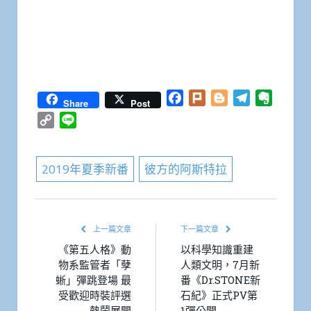
Facebook
Plurk
Blogger
Telegram
Everno
Share
Post
Copy
Line
Link
2019年夏季新番
彼方的阿斯特拉
上一篇文章
下一篇文章
《第五人格》動
以科學知識重建
物系監管者「孽
人類文明，7月新
蜥」彈跳登場 最
番《Dr.STONE新
受歡迎時裝評選
石紀》正式PV第
熱鬧展開
1彈公開