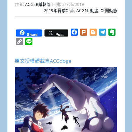
作者:
ACGER編輯部
日期:
21/06/2019
2019年夏季新番
,
ACGN
,
動畫
,
新聞動態
Facebook
Plurk
Blogger
Telegram
Everno
Share
Post
Copy
Line
Link
原文授權轉載自ACGdoge