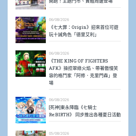
開跑！主題門市、實體周邊登場
06/08/2026
《七大罪：Origin》迎來首位可遊
玩十誡角色「德里艾利」
06/08/2026
《THE KING OF FIGHTERS
AFK》操控翠綠火焰、帶著傲慢笑
容的格鬥家「阿修．克里門森」登
場
06/08/2026
[死神]東永降臨《七騎士
Re:BIRTH》 同步推出各種夏日活動
05/08/2026