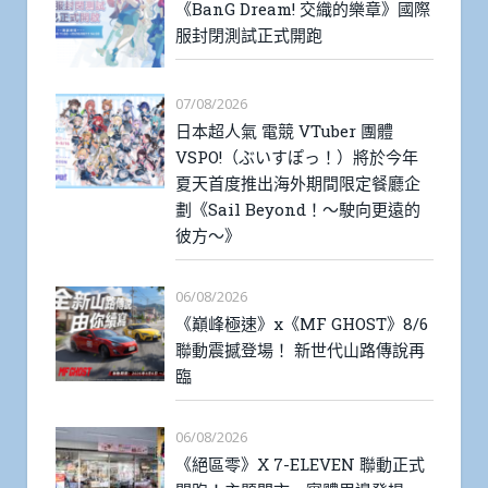
《BanG Dream! 交織的樂章》國際
服封閉測試正式開跑
07/08/2026
日本超人氣 電競 VTuber 團體
VSPO!（ぶいすぽっ！）將於今年
夏天首度推出海外期間限定餐廳企
劃《Sail Beyond！～駛向更遠的
彼方～》
06/08/2026
《巔峰極速》x《MF GHOST》8/6
聯動震撼登場！ 新世代山路傳說再
臨
06/08/2026
《絕區零》X 7-ELEVEN 聯動正式