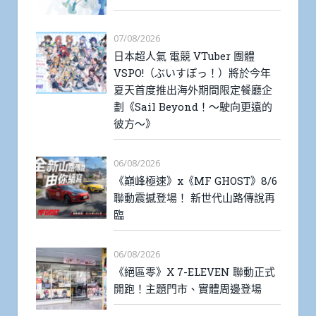
07/08/2026
日本超人氣 電競 VTuber 團體
VSPO!（ぶいすぽっ！）將於今年
夏天首度推出海外期間限定餐廳企
劃《Sail Beyond！～駛向更遠的
彼方～》
06/08/2026
《巔峰極速》x《MF GHOST》8/6
聯動震撼登場！ 新世代山路傳說再
臨
06/08/2026
《絕區零》X 7-ELEVEN 聯動正式
開跑！主題門市、實體周邊登場