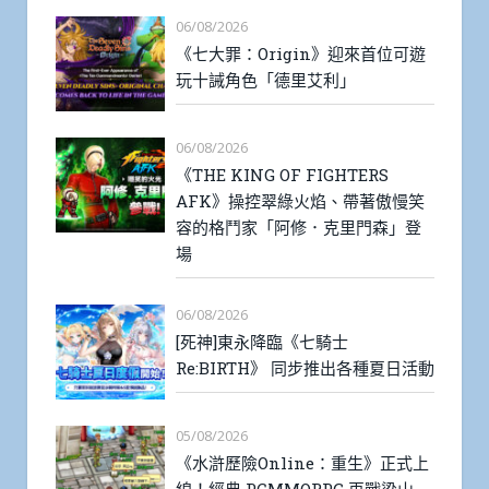
06/08/2026
《七大罪：Origin》迎來首位可遊
玩十誡角色「德里艾利」
06/08/2026
《THE KING OF FIGHTERS
AFK》操控翠綠火焰、帶著傲慢笑
容的格鬥家「阿修．克里門森」登
場
06/08/2026
[死神]東永降臨《七騎士
Re:BIRTH》 同步推出各種夏日活動
05/08/2026
《水滸歷險Online：重生》正式上