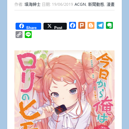
作者:
填海紳士
日期:
19/06/2019
ACGN
,
新聞動態
,
漫畫
Facebook
Plurk
Blogger
Telegram
Everno
Share
Post
Copy
Line
Link