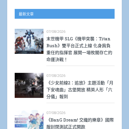
最新文章
07/08/2026
末世機甲 SLG《機甲突襲：Titan
Rush》雙平台正式上線 化身肩負
重任的指揮官 展開一場攸關存亡的
命運決戰！
07/08/2026
《少女前線2：追放》主題活動「月
下安魂曲」古堡開放 精英人形「六
分儀」報到
07/08/2026
《BanG Dream! 交織的樂章》國際
服封閉測試正式開跑