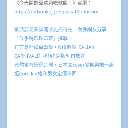
《今天開始靠蘿莉吃軟飯！》官網：
https://mfbunkoj.jp/special/lolihimo/
歐派要足夠豐滿才能托得住，女性網友分享
『放手喝珍珠奶茶』挑戰
官方意外撞車事故，R18遊戲《ALIA’s
CARNIVAL!》移植PS4版乳首放送
竟然會有這種企劃，日本女coser發售與她一起
逛Comiket權利男女定價不同