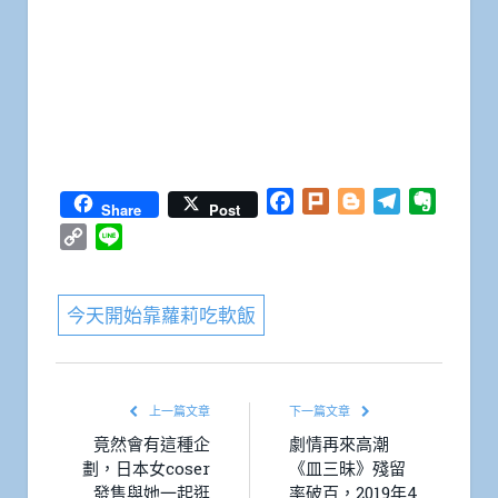
Facebook
Plurk
Blogger
Telegram
Everno
Share
Post
Copy
Line
Link
今天開始靠蘿莉吃軟飯
上一篇文章
下一篇文章
竟然會有這種企
劇情再來高潮
劃，日本女coser
《皿三昧》殘留
發售與她一起逛
率破百，2019年4