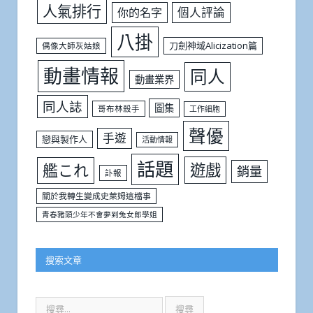
人氣排行
個人評論
你的名字
八掛
刀劍神域Alicization篇
偶像大師灰姑娘
動畫情報
同人
動畫業界
同人誌
圖集
哥布林殺手
工作細胞
聲優
手遊
戀與製作人
活動情報
話題
遊戲
艦これ
銷量
訃報
關於我轉生變成史萊姆這檔事
青春豬頭少年不會夢到兔女郎學姐
搜索文章