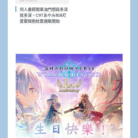
26/11/2019
同人畫師開車油門想踩多深
就多深，C97あやみR18尺
度雷姆抱枕套通販開始