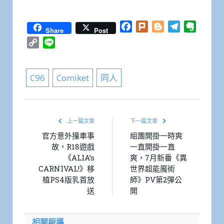
Facebook
Plurk
Blogger
Telegram
Everno
Share
Post
Copy
Line
Link
C96
Comiket
同人
上一篇文章
下一篇文章
官方意外撞車事
組團開掛一時爽
故，R18遊戲
一直開掛一直
《ALIA’s
爽，7月新番《異
CARNIVAL!》移
世界超能魔術
植PS4版乳首放
師》PV第2彈公
送
開
相關報導