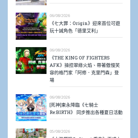
06/08/2026
《七大罪：Origin》迎來首位可遊
玩十誡角色「德里艾利」
06/08/2026
《THE KING OF FIGHTERS
AFK》操控翠綠火焰、帶著傲慢笑
容的格鬥家「阿修．克里門森」登
場
06/08/2026
[死神]東永降臨《七騎士
Re:BIRTH》 同步推出各種夏日活動
05/08/2026