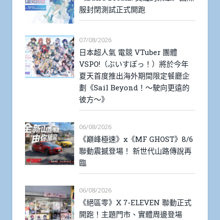
服封閉測試正式開跑
07/08/2026
日本超人氣 電競 VTuber 團體
VSPO!（ぶいすぽっ！）將於今年
夏天首度推出海外期間限定餐廳企
劃《Sail Beyond！～駛向更遠的
彼方～》
06/08/2026
《巔峰極速》x《MF GHOST》8/6
聯動震撼登場！ 新世代山路傳說再
臨
06/08/2026
《絕區零》X 7-ELEVEN 聯動正式
開跑！主題門市、實體周邊登場