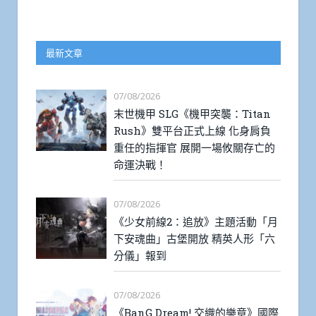
最新文章
07/08/2026
末世機甲 SLG《機甲突襲：Titan
Rush》雙平台正式上線 化身肩負
重任的指揮官 展開一場攸關存亡的
命運決戰！
07/08/2026
《少女前線2：追放》主題活動「月
下安魂曲」古堡開放 精英人形「六
分儀」報到
07/08/2026
《BanG Dream! 交織的樂章》國際