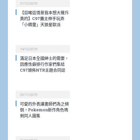
31/12/2019
【目睹這情景我本想大聲斥
責的】C97攤主伸手玩弄
「小精靈」天狼星歐派
14/12/2019
滿足日本全國紳士的需要，
因應性癖排行作家們集結
C97頒佈NTR主題合同誌
29/11/2019
可愛的外表讓畫師們為之傾
倒，Pokemon新作角色瑪
俐同人圖集