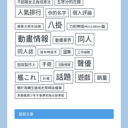
五等分的花嫁
不起眼女主角培育法
人氣排行
個人評論
你的名字
八掛
刀劍神域Alicization篇
偶像大師灰姑娘
動畫情報
同人
動畫業界
同人誌
圖集
哥布林殺手
工作細胞
聲優
手遊
戀與製作人
活動情報
話題
遊戲
艦これ
銷量
訃報
關於我轉生變成史萊姆這檔事
青春豬頭少年不會夢到兔女郎學姐
搜索文章