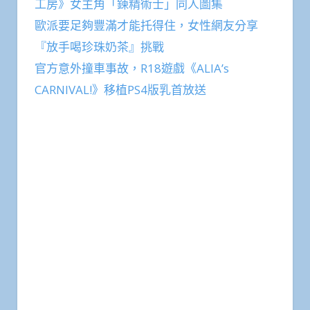
工房》女主角「鍊精術士」同人圖集
歐派要足夠豐滿才能托得住，女性網友分享
『放手喝珍珠奶茶』挑戰
官方意外撞車事故，R18遊戲《ALIA’s
CARNIVAL!》移植PS4版乳首放送