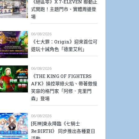
《絕區零》X 7-ELEVEN 聯動正
式開跑！主題門市、實體周邊登
場
06/08/2026
《七大罪：Origin》迎來首位可
遊玩十誡角色「德里艾利」
06/08/2026
《THE KING OF FIGHTERS
AFK》操控翠綠火焰、帶著傲慢
笑容的格鬥家「阿修．克里門
森」登場
06/08/2026
[死神]東永降臨《七騎士
Re:BIRTH》 同步推出各種夏日
活動