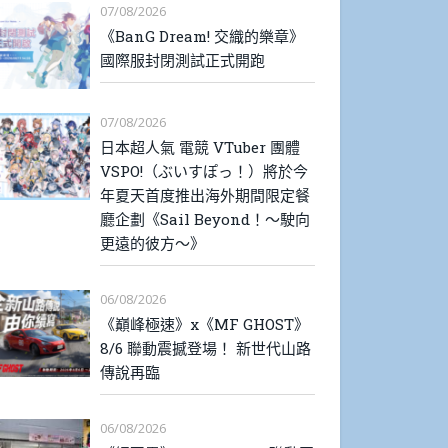
07/08/2026
《BanG Dream! 交織的樂章》
國際服封閉測試正式開跑
07/08/2026
日本超人氣 電競 VTuber 團體
VSPO!（ぶいすぽっ！）將於今
年夏天首度推出海外期間限定餐
廳企劃《Sail Beyond！～駛向
更遠的彼方～》
06/08/2026
《巔峰極速》x《MF GHOST》
8/6 聯動震撼登場！ 新世代山路
傳說再臨
06/08/2026