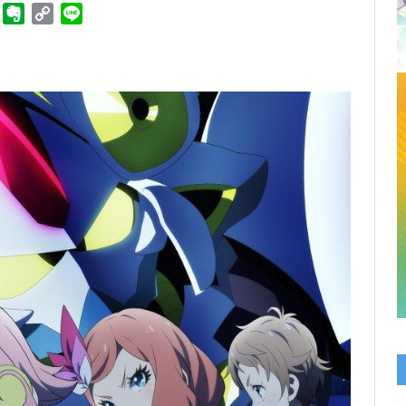
ger
Telegram
Evernote
Copy
Line
Link