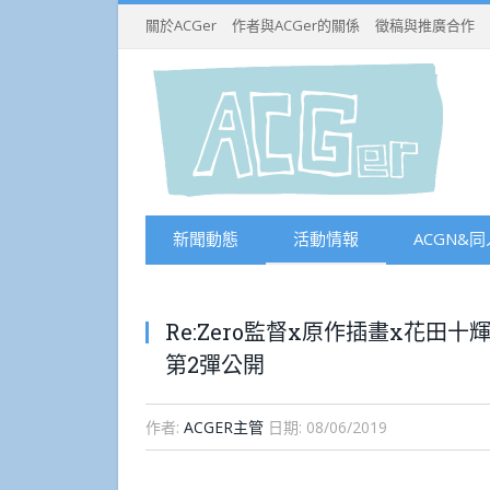
關於ACGer
作者與ACGer的關係
徵稿與推廣合作
新聞動態
活動情報
ACGN&同
Re:Zero監督x原作插畫x花田十
第2彈公開
作者:
ACGER主管
日期:
08/06/2019