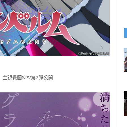
lm》主視覺圖&PV第2彈公開