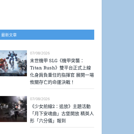
最新文章
07/08/2026
末世機甲 SLG《機甲突襲：
Titan Rush》雙平台正式上線
化身肩負重任的指揮官 展開一場
攸關存亡的命運決戰！
07/08/2026
《少女前線2：追放》主題活動
「月下安魂曲」古堡開放 精英人
形「六分儀」報到