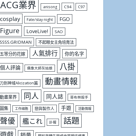
ACG業界
C94
C97
anisong
cosplay
FGO
Fate/stay night
Figure
LoveLive!
SAO
SSSS.GRIDMAN
不起眼女主角培育法
人氣排行
你的名字
五等分的花嫁
八掛
個人評論
偶像大師灰姑娘
動畫情報
刀劍神域Alicization篇
同人
同人誌
動畫業界
哥布林殺手
手遊
圖集
戀與製作人
工作細胞
活動情報
話題
聲優
艦これ
訃報
遊戲
銷量
關於我轉生變成史萊姆這檔事