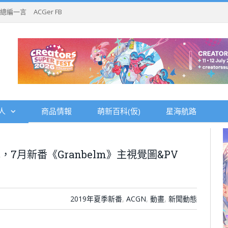
總編一言
ACGer FB
人
商品情報
萌新百科(仮)
星海航路
輝，7月新番《Granbelm》主視覺圖&PV
2019年夏季新番
,
ACGN
,
動畫
,
新聞動態