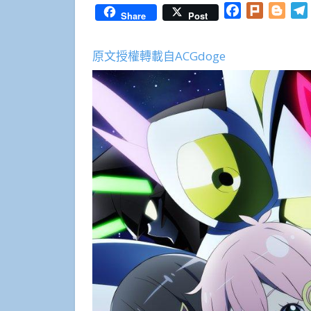
Facebook
Plurk
Blog
Share
Post
原文授權轉載自ACGdoge