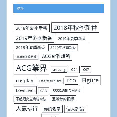
標籤
2018年秋季新番
2018年夏季新番
2019年冬季新番
2019年夏季新番
2019年春季新番
2019年秋季新番
ACGer雜燴所
2020年冬季新番
ACG業界
C94
C97
anisong
Figure
cosplay
FGO
Fate/stay night
LoveLive!
SSSS.GRIDMAN
SAO
五等分的花嫁
不起眼女主角培育法
人氣排行
個人評論
你的名字