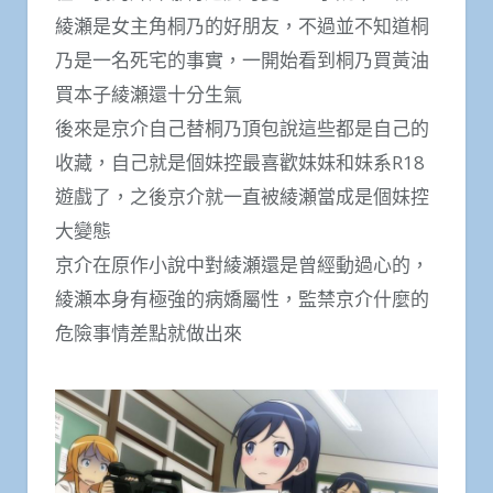
綾瀬是女主角桐乃的好朋友，不過並不知道桐
乃是一名死宅的事實，一開始看到桐乃買黃油
買本子綾瀬還十分生氣
後來是京介自己替桐乃頂包說這些都是自己的
收藏，自己就是個妹控最喜歡妹妹和妹系R18
遊戲了，之後京介就一直被綾瀬當成是個妹控
大變態
京介在原作小說中對綾瀬還是曾經動過心的，
綾瀬本身有極強的病嬌屬性，監禁京介什麼的
危險事情差點就做出來