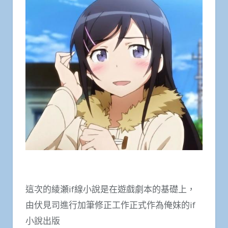
這次的綾瀬if線小說是在遊戲劇本的基礎上，
由伏見司進行加筆修正工作正式作為俺妹的if
小說出版