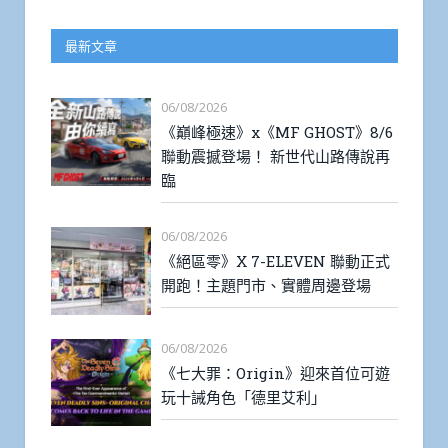
最新文章
06/08/2026
《巔峰極速》x《MF GHOST》8/6
聯動震撼登場！ 新世代山路傳說再
臨
06/08/2026
《絕區零》X 7-ELEVEN 聯動正式
開跑！主題門市、實體周邊登場
06/08/2026
《七大罪：Origin》迎來首位可遊
玩十誡角色「德里艾利」