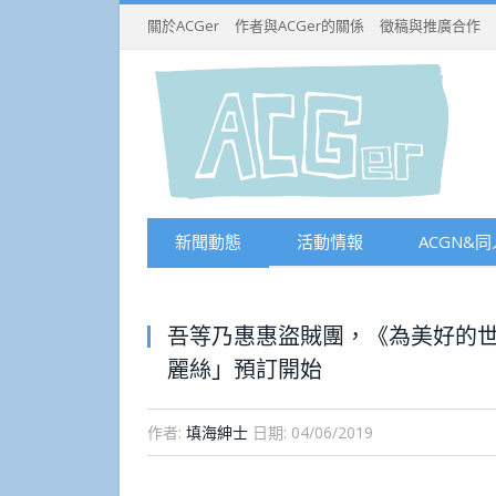
關於ACGer
作者與ACGer的關係
徵稿與推廣合作
新聞動態
活動情報
ACGN&同
吾等乃惠惠盜賊團，《為美好的世
麗絲」預訂開始
作者:
填海紳士
日期:
04/06/2019