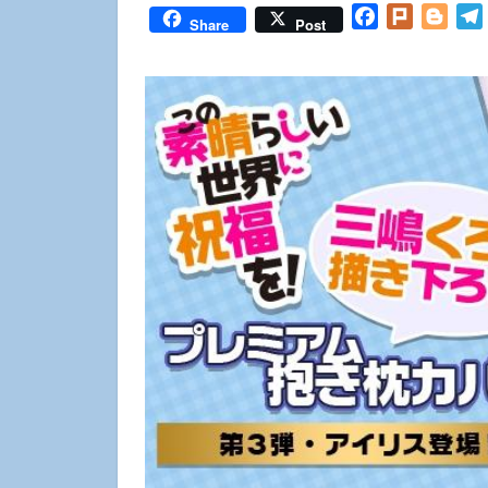
Facebook
Plurk
Blog
Share
Post