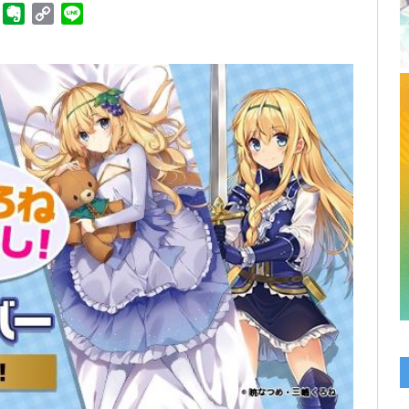
ger
Telegram
Evernote
Copy
Line
Link