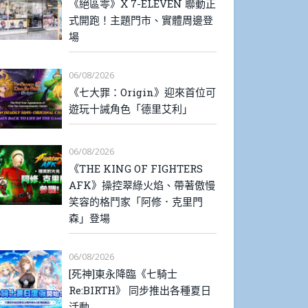
《絕區零》X 7-ELEVEN 聯動正
式開跑！主題門市、實體周邊登
場
06/08/2026
《七大罪：Origin》迎來首位可
遊玩十誡角色「德里艾利」
06/08/2026
《THE KING OF FIGHTERS
AFK》操控翠綠火焰、帶著傲慢
笑容的格鬥家「阿修．克里門
森」登場
06/08/2026
[死神]東永降臨《七騎士
Re:BIRTH》 同步推出各種夏日
活動