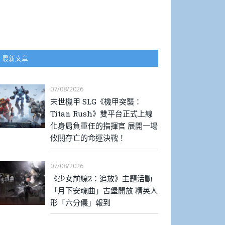
最新文章
07/08/2026
末世機甲 SLG《機甲突襲：
Titan Rush》雙平台正式上線
化身肩負重任的指揮官 展開一場
攸關存亡的命運決戰！
07/08/2026
《少女前線2：追放》主題活動
「月下安魂曲」古堡開放 精英人
形「六分儀」報到