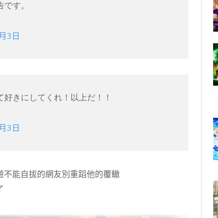
告です。
6月3日
て好きにしてくれ！以上だ！！
6月3日
遊不能自拔的網友別重蹈他的覆轍
了