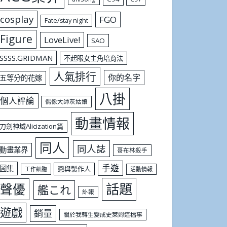
cosplay
FGO
Fate/stay night
Figure
LoveLive!
SAO
SSSS.GRIDMAN
不起眼女主角培育法
人氣排行
你的名字
五等分的花嫁
八掛
個人評論
偶像大師灰姑娘
動畫情報
刀劍神域Alicization篇
同人
同人誌
動畫業界
哥布林殺手
手遊
圖集
戀與製作人
工作細胞
活動情報
話題
聲優
艦これ
訃報
遊戲
銷量
關於我轉生變成史萊姆這檔事