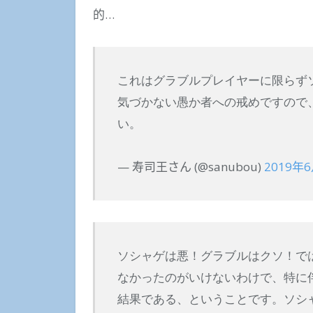
的…
これはグラブルプレイヤーに限らず
気づかない愚か者への戒めですので
い。
— 寿司王さん (@sanubou)
2019年
ソシャゲは悪！グラブルはクソ！で
なかったのがいけないわけで、特に
結果である、ということです。ソシ