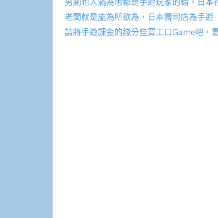
男廁也人滿為患都是手遊玩家的錯，日本
老闆就是能為所欲為，日本壽司店為手遊《
請將手遊課金的錢分些買工口Game吧，