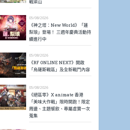
戰梁山
05/08/2026
《神之塔：New World》「蓮
梨琅」登場！ 三週年慶典活動持
續進行中
05/08/2026
《RF ONLINE NEXT》開啟
「烏薩斯戰區」及全新戰鬥內容
05/08/2026
《絕區零》X animate 香港
「美味大作戰」限時開跑！限定
周邊、主題餐飲、專屬虛寶一次
蒐集