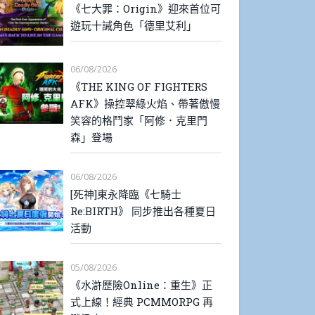
《七大罪：Origin》迎來首位可
遊玩十誡角色「德里艾利」
06/08/2026
《THE KING OF FIGHTERS
AFK》操控翠綠火焰、帶著傲慢
笑容的格鬥家「阿修．克里門
森」登場
06/08/2026
[死神]東永降臨《七騎士
Re:BIRTH》 同步推出各種夏日
活動
05/08/2026
《水滸歷險Online：重生》正
式上線！經典 PCMMORPG 再