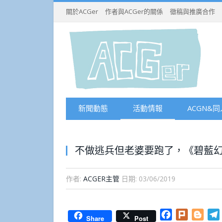
關於ACGer
作者與ACGer的關係
徵稿與推廣合作
新聞動態
活動情報
ACGN&同
不做逃兵但老婆要跑了，《碧藍
作者:
ACGER主管
日期:
03/06/2019
Facebook
Plurk
Blog
Share
Post