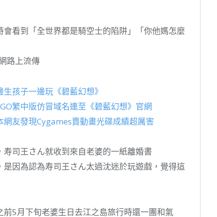
時會看到「全世界都是騎空士的陷阱」「你他媽怎麼
網路上流傳
邊生孩子一邊玩《碧藍幻想》
GO繁中版仿冒域名連至《碧藍幻想》官網
網友發現Cygames賣動畫光碟成績超厲害
，寿司王さん就收到來自老婆的一紙離婚書
，是因為認為寿司王さん太過沈迷於玩遊戲，覺得這
之前5月下旬老婆生日去江之島旅行時還一團和氣