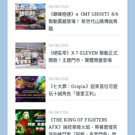
06/08/2026
《巔峰極速》x《MF GHOST》8/6
聯動震撼登場！ 新世代山路傳說再
臨
06/08/2026
《絕區零》X 7-ELEVEN 聯動正式
開跑！主題門市、實體周邊登場
06/08/2026
《七大罪：Origin》迎來首位可遊
玩十誡角色「德里艾利」
06/08/2026
《THE KING OF FIGHTERS
AFK》操控翠綠火焰、帶著傲慢笑
容的格鬥家「阿修．克里門森」登