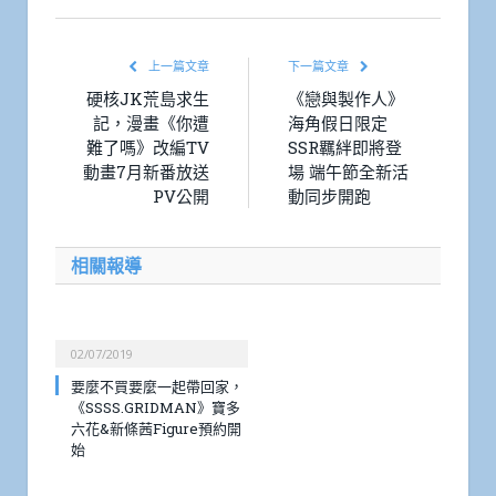
上一篇文章
下一篇文章
硬核JK荒島求生
《戀與製作人》
記，漫畫《你遭
海角假日限定
難了嗎》改編TV
SSR羈絆即將登
動畫7月新番放送
場 端午節全新活
PV公開
動同步開跑
相關報導
02/07/2019
要麼不買要麼一起帶回家，
《SSSS.GRIDMAN》寶多
六花&新條茜Figure預約開
始