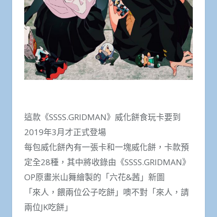
這款《SSSS.GRIDMAN》威化餅食玩卡要到
2019年3月才正式登場
每包威化餅內有一張卡和一塊威化餅，卡款預
定全28種，其中將收錄由《SSSS.GRIDMAN》
OP原畫米山舞繪製的「六花&茜」新圖
「來人，餵兩位公子吃餅」噢不對「來人，請
兩位JK吃餅」