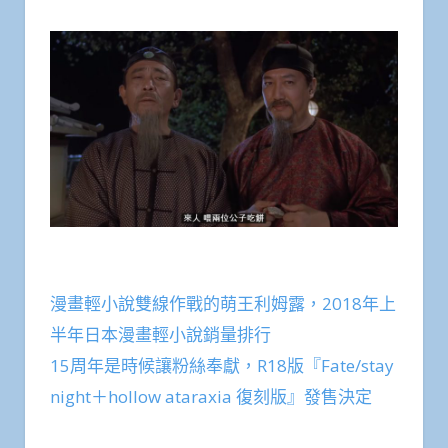
漫畫輕小說雙線作戰的萌王利姆露，2018年上
半年日本漫畫輕小說銷量排行
15周年是時候讓粉絲奉獻，R18版『Fate/stay
night＋hollow ataraxia 復刻版』發售決定