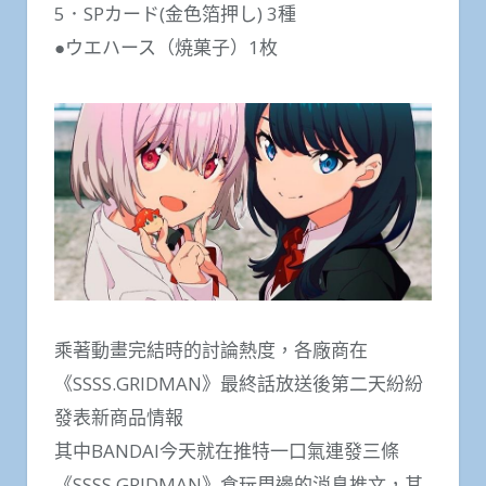
5．SPカード(金色箔押し) 3種
●ウエハース（焼菓子）1枚
乘著動畫完結時的討論熱度，各廠商在
《SSSS.GRIDMAN》最終話放送後第二天紛紛
發表新商品情報
其中BANDAI今天就在推特一口氣連發三條
《SSSS.GRIDMAN》食玩周邊的消息推文，其