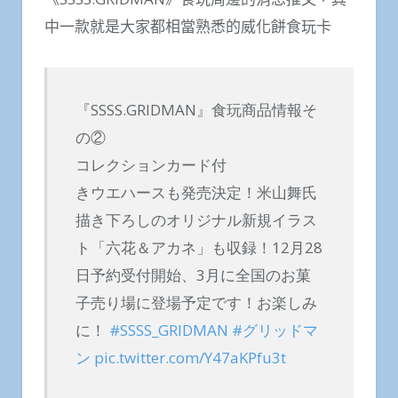
中一款就是大家都相當熟悉的威化餅食玩卡
『SSSS.GRIDMAN』食玩商品情報そ
の②
コレクションカード付
きウエハースも発売決定！米山舞氏
描き下ろしのオリジナル新規イラス
ト「六花＆アカネ」も収録！12月28
日予約受付開始、3月に全国のお菓
子売り場に登場予定です！お楽しみ
に！
#SSSS_GRIDMAN
#グリッドマ
ン
pic.twitter.com/Y47aKPfu3t