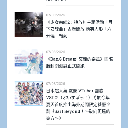
07/08/2026
《少女前線2：追放》主題活動「月
下安魂曲」古堡開放 精英人形「六
分儀」報到
07/08/2026
《BanG Dream! 交織的樂章》國際
服封閉測試正式開跑
07/08/2026
日本超人氣 電競 VTuber 團體
VSPO!（ぶいすぽっ！）將於今年
夏天首度推出海外期間限定餐廳企
劃《Sail Beyond！～駛向更遠的
彼方～》