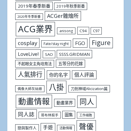
2019年春季新番
2019年秋季新番
ACGer雜燴所
2020年冬季新番
ACG業界
C94
C97
anisong
Figure
cosplay
FGO
Fate/stay night
LoveLive!
SSSS.GRIDMAN
SAO
五等分的花嫁
不起眼女主角培育法
人氣排行
個人評論
你的名字
八掛
刀劍神域Alicization篇
偶像大師灰姑娘
動畫情報
同人
動畫業界
同人誌
圖集
哥布林殺手
工作細胞
聲優
手遊
戀與製作人
活動情報