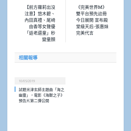
【前方蘿莉出沒
《完美世界M》
注意】悠木碧、
雙平台預先註冊
內田真禮、尾崎
今日展開 宣布殿
由香等女聲優
堂級天后-張惠妹
「返老還童」秒
完美代言
變童顏
相關報導
10/05/2019
試聽米津玄師主題曲「海之
幽靈」，電影《海獸之子》
預告片第二彈公開