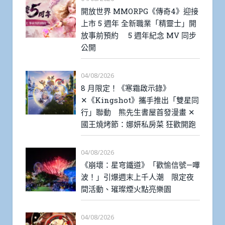
開放世界 MMORPG《傳奇4》迎接
上市 5 週年 全新職業「精靈士」開
放事前預約 5 週年紀念 MV 同步
公開
04/08/2026
8 月限定！《寒霜啟示錄》
✕《Kingshot》攜手推出「雙星同
行」聯動 熊先生書屋首發漫畫 ✕
國王燒烤節：娜妍私房菜 狂歡開跑
04/08/2026
《崩壞：星穹鐵道》「歡愉信號—嗶
波！」引爆週末上千人潮 限定夜
間活動、璀璨煙火點亮樂園
04/08/2026