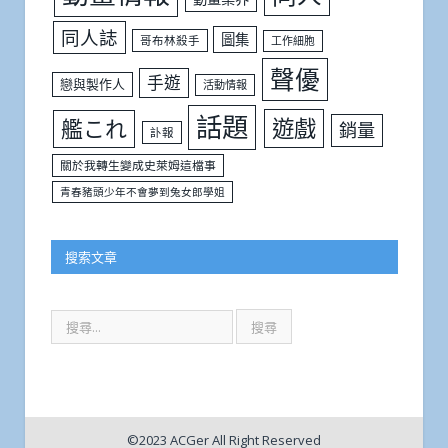
同人誌
圖集
哥布林殺手
工作細胞
聲優
手遊
戀與製作人
活動情報
話題
遊戲
艦これ
銷量
訃報
關於我轉生變成史萊姆這檔事
青春豬頭少年不會夢到兔女郎學姐
搜索文章
©2023 ACGer All Right Reserved