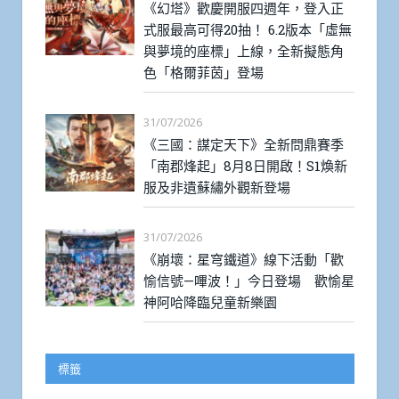
《幻塔》歡慶開服四週年，登入正
式服最高可得20抽！ 6.2版本「虛無
與夢境的座標」上線，全新擬態角
色「格爾菲茵」登場
31/07/2026
《三國：謀定天下》全新問鼎賽季
「南郡烽起」8月8日開啟！S1煥新
服及非遺蘇繡外觀新登場
31/07/2026
《崩壞：星穹鐵道》線下活動「歡
愉信號—嗶波！」今日登場 歡愉星
神阿哈降臨兒童新樂園
標籤