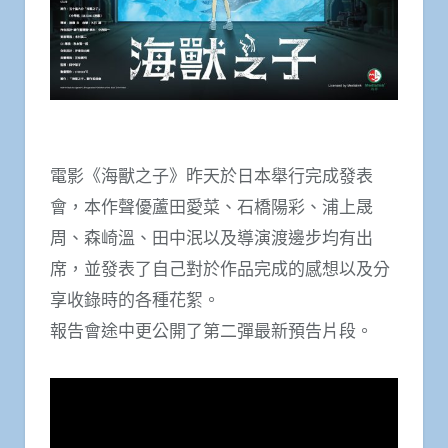
電影《海獸之子》昨天於日本舉行完成發表
會，本作聲優蘆田愛菜、石橋陽彩、浦上晟
周、森崎溫、田中泯以及導演渡邊步均有出
席，並發表了自己對於作品完成的感想以及分
享收錄時的各種花絮。
報告會途中更公開了第二彈最新預告片段。