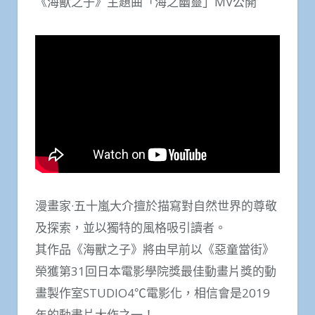
《海獸之子》主題曲「海之幽靈」MV公開
漫畫家·五十嵐大介擅於描寫對自然世界的尊敬
及探索，並以獨特的風格吸引讀者。
其作品《海獸之子》將由早前以《惡童當街》
榮獲第31回日本電影學院獎最佳動畫片獎的動
畫製作室STUDIO4℃電影化，相信會是2019
年的動畫片大作之一！