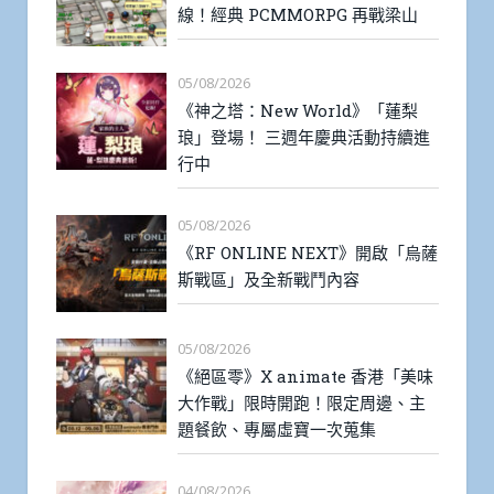
線！經典 PCMMORPG 再戰梁山
05/08/2026
《神之塔：New World》「蓮梨
琅」登場！ 三週年慶典活動持續進
行中
05/08/2026
《RF ONLINE NEXT》開啟「烏薩
斯戰區」及全新戰鬥內容
05/08/2026
《絕區零》X animate 香港「美味
大作戰」限時開跑！限定周邊、主
題餐飲、專屬虛寶一次蒐集
04/08/2026