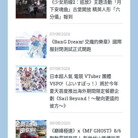
《少女前線2：追放》主題活動「月
下安魂曲」古堡開放 精英人形「六
分儀」報到
07/08/2026
《BanG Dream! 交織的樂章》國際
服封閉測試正式開跑
07/08/2026
日本超人氣 電競 VTuber 團體
VSPO!（ぶいすぽっ！）將於今年
夏天首度推出海外期間限定餐廳企
劃《Sail Beyond！～駛向更遠的
彼方～》
06/08/2026
《巔峰極速》x《MF GHOST》8/6
聯動震撼登場！ 新世代山路傳說再