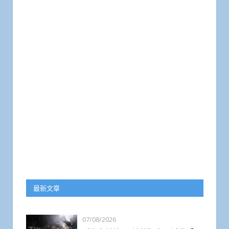
最新文章
07/08/2026