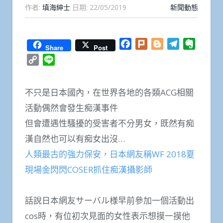
作者:
填海紳士
日期:
22/05/2019
新聞動態
Facebook
Plurk
Blogger
Telegram
Everno
Share
Post
Copy
Line
Link
不只是日本國內，在世界各地的各類ACG相關
活動偶然會發生痴漢事件
但會遭遇性騷擾的受害者不分男女，既然有痴
漢自然也可以有痴女出沒…
人類最古的強力保安，日本網友稱WF 2018夏
現場金閃閃COSER抓住痴漢攝影師
話說日本網友サーバル様早前參加一個活動出
cos時，有位初次見面的女性表示想摸一摸他