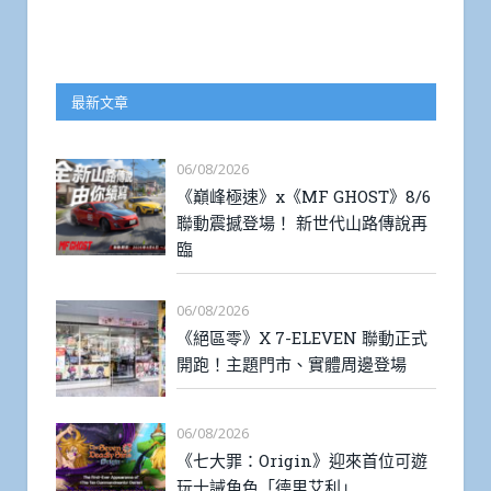
最新文章
06/08/2026
《巔峰極速》x《MF GHOST》8/6
聯動震撼登場！ 新世代山路傳說再
臨
06/08/2026
《絕區零》X 7-ELEVEN 聯動正式
開跑！主題門市、實體周邊登場
06/08/2026
《七大罪：Origin》迎來首位可遊
玩十誡角色「德里艾利」