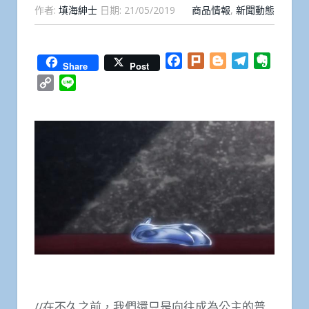
作者:
填海紳士
日期:
21/05/2019
商品情報
,
新聞動態
Facebook
Plurk
Blogger
Telegram
Everno
Share
Post
Copy
Line
Link
//在不久之前，我們還只是向往成為公主的普