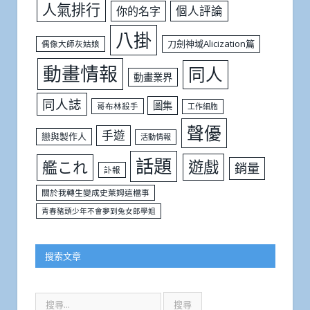
人氣排行
個人評論
你的名字
八掛
刀劍神域Alicization篇
偶像大師灰姑娘
動畫情報
同人
動畫業界
同人誌
圖集
哥布林殺手
工作細胞
聲優
手遊
戀與製作人
活動情報
話題
遊戲
艦これ
銷量
訃報
關於我轉生變成史萊姆這檔事
青春豬頭少年不會夢到兔女郎學姐
搜索文章