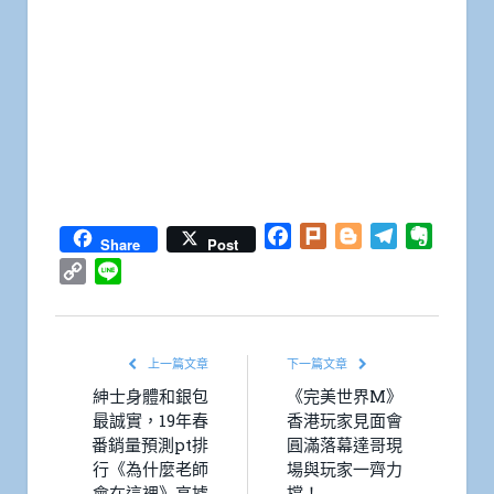
Facebook
Plurk
Blogger
Telegram
Everno
Share
Post
Copy
Line
Link
上一篇文章
下一篇文章
紳士身體和銀包
《完美世界M》
最誠實，19年春
香港玩家見面會
番銷量預測pt排
圓滿落幕達哥現
行《為什麼老師
場與玩家一齊力
會在這裡》高據
撐！