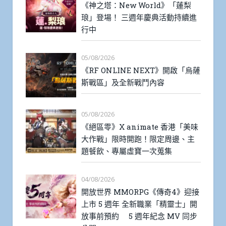
《神之塔：New World》「蓮梨
琅」登場！ 三週年慶典活動持續進
行中
05/08/2026
《RF ONLINE NEXT》開啟「烏薩
斯戰區」及全新戰鬥內容
05/08/2026
《絕區零》X animate 香港「美味
大作戰」限時開跑！限定周邊、主
題餐飲、專屬虛寶一次蒐集
04/08/2026
開放世界 MMORPG《傳奇4》迎接
上市 5 週年 全新職業「精靈士」開
放事前預約 5 週年紀念 MV 同步