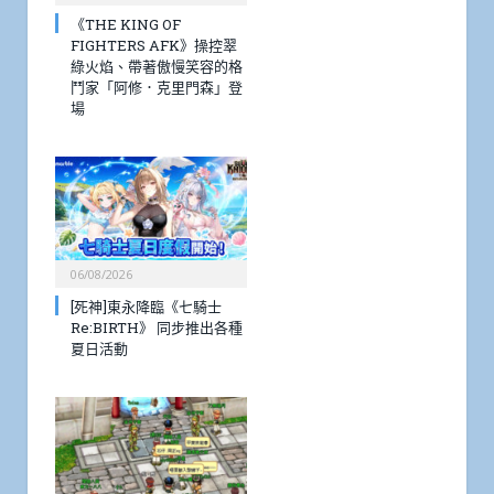
《THE KING OF
FIGHTERS AFK》操控翠
綠火焰、帶著傲慢笑容的格
鬥家「阿修．克里門森」登
場
06/08/2026
[死神]東永降臨《七騎士
Re:BIRTH》 同步推出各種
夏日活動