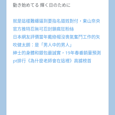
動き始めてる 輝く日のために
就是這樣難纏逼到要指名道姓對付，東山奈央
官方推特忍無可忍封鎖瘋狂粉絲
日本網友評價當年戴綠帽沒喪氣奮鬥工作的矢
吹健太朗：是「男人中的男人」
紳士的身體和銀包最誠實，19年春番銷量預測
pt排行《為什麼老師會在這裡》高據榜首