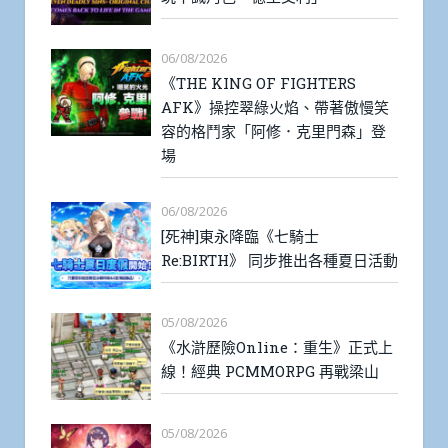
06/08/2026
《THE KING OF FIGHTERS
AFK》操控翠綠火焰、帶著傲慢笑
容的格鬥家「阿修．克里門森」登
場
06/08/2026
[死神]東永降臨《七騎士
Re:BIRTH》 同步推出各種夏日活動
05/08/2026
《水滸歷險Online：重生》正式上
線！經典 PCMMORPG 再戰梁山
05/08/2026