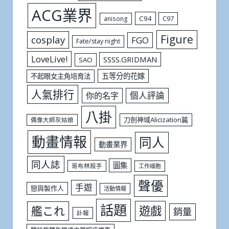
ACG業界
C94
C97
anisong
Figure
cosplay
FGO
Fate/stay night
LoveLive!
SSSS.GRIDMAN
SAO
五等分的花嫁
不起眼女主角培育法
人氣排行
個人評論
你的名字
八掛
刀劍神域Alicization篇
偶像大師灰姑娘
動畫情報
同人
動畫業界
同人誌
圖集
哥布林殺手
工作細胞
聲優
手遊
戀與製作人
活動情報
話題
遊戲
艦これ
銷量
訃報