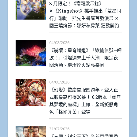
8 月限定！《寒霜啟示錄》
✕《Kingshot》攜手推出「雙星同
行」聯動 熊先生書屋首發漫畫 ✕
國王燒烤節：娜妍私房菜 狂歡開跑
04/08/2026
《崩壞：星穹鐵道》「歡愉信號—嗶
波！」引爆週末上千人潮 限定夜
間活動、璀璨煙火點亮樂園
04/08/2026
《幻塔》歡慶開服四週年，登入正
式服最高可得20抽！ 6.2版本「虛無
與夢境的座標」上線，全新擬態角
色「格爾菲茵」登場
31/07/2026
《三國：謀定天下》全新問鼎賽季