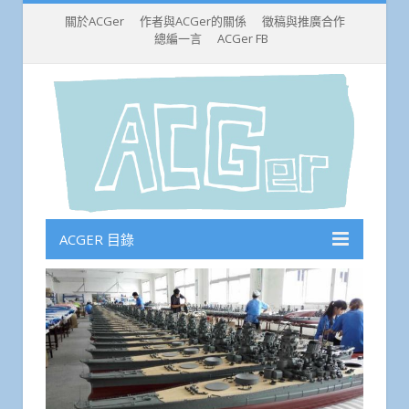
關於ACGer
作者與ACGer的關係
徵稿與推廣合作
總編一言
ACGer FB
ACGER 目錄