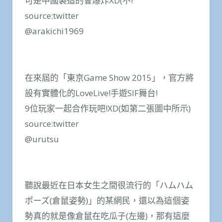
可是中國製造的會爆炸XD(不!
source:twitter
@arakichi1969
在來屆的「東京Game Show 2015」，官方將
設有實體化的LoveLive!手遊SIF舞台!
9位玩家一起合作玩吧!XD(如第二張圖中所示)
source:twitter
@urutsu
聽說最近在日本女生之間很流行的「ハムハム
ポーズ(倉鼠姿勢)」的某網民，還以為這個姿
勢真的就是像倉鼠在吃瓜子(左邊)，那有這麼