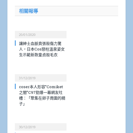
相關報導
20/01/2020
讓紳士血脈賁張殺傷力驚
人，日本Cos戀柱溫泉姿女
生示範新款童貞殺毛衣
31/12/2019
coser本人形容”Comiket
之闇”C97勁爆一幕網友吐
槽：「聚集在卵子周圍的精
子」
30/12/2019