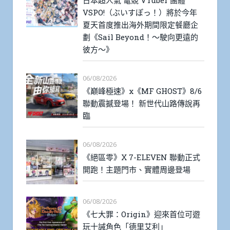
日本超人氣 電競 VTuber 團體
VSPO!（ぶいすぽっ！）將於今年
夏天首度推出海外期間限定餐廳企
劃《Sail Beyond！～駛向更遠的
彼方～》
06/08/2026
《巔峰極速》x《MF GHOST》8/6
聯動震撼登場！ 新世代山路傳說再
臨
06/08/2026
《絕區零》X 7-ELEVEN 聯動正式
開跑！主題門市、實體周邊登場
06/08/2026
《七大罪：Origin》迎來首位可遊
玩十誡角色「德里艾利」