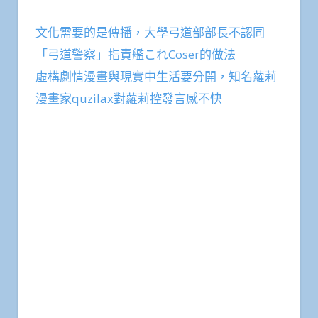
文化需要的是傳播，大學弓道部部長不認同
「弓道警察」指責艦これCoser的做法
虛構劇情漫畫與現實中生活要分開，知名蘿莉
漫畫家quzilax對蘿莉控發言感不快