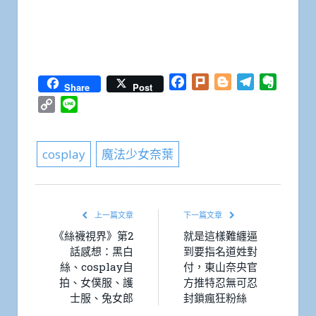
Facebook
Plurk
Blogger
Telegram
Everno
Share
Post
Copy
Line
Link
cosplay
魔法少女奈葉
上一篇文章
下一篇文章
《絲襪視界》第2
就是這樣難纏逼
話感想：黑白
到要指名道姓對
絲、cosplay自
付，東山奈央官
拍、女僕服、護
方推特忍無可忍
士服、兔女郎
封鎖瘋狂粉絲