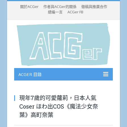
關於ACGer
作者與ACGer的關係
徵稿與推廣合作
總編一言
ACGer FB
ACGER 目錄
現年7歲的可愛蘿莉，日本人氣
Coser ほわ出COS《魔法少女奈
葉》高町奈葉