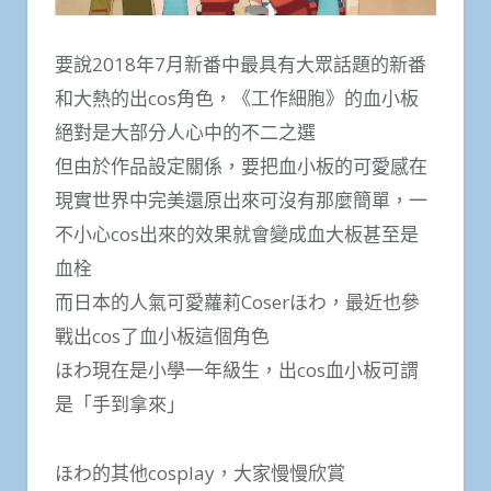
要說2018年7月新番中最具有大眾話題的新番
和大熱的出cos角色，《工作細胞》的血小板
絕對是大部分人心中的不二之選
但由於作品設定關係，要把血小板的可愛感在
現實世界中完美還原出來可沒有那麼簡單，一
不小心cos出來的效果就會變成血大板甚至是
血栓
而日本的人氣可愛蘿莉Coserほわ，最近也參
戰出cos了血小板這個角色
ほわ現在是小學一年級生，出cos血小板可謂
是「手到拿來」
ほわ的其他cosplay，大家慢慢欣賞