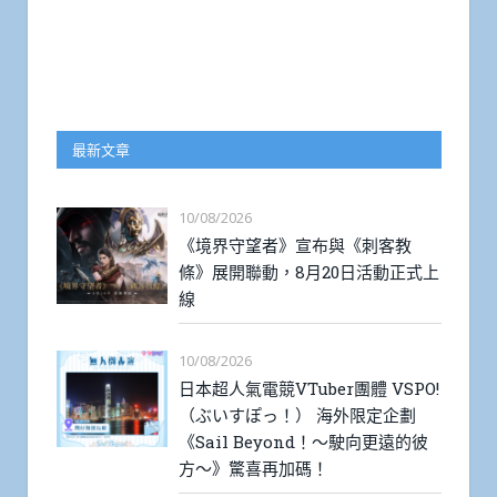
最新文章
10/08/2026
《境界守望者》宣布與《刺客教
條》展開聯動，8月20日活動正式上
線
10/08/2026
日本超人氣電競VTuber團體 VSPO!
（ぶいすぽっ！） 海外限定企劃
《Sail Beyond！～駛向更遠的彼
方～》驚喜再加碼！