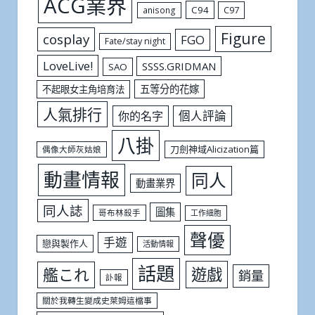
ACG業界
C94
C97
anisong
Figure
cosplay
FGO
Fate/stay night
LoveLive!
SSSS.GRIDMAN
SAO
五等分的花嫁
不起眼女主角培育法
人氣排行
個人評論
你的名字
八掛
刀劍神域Alicization篇
偶像大師灰姑娘
動畫情報
同人
動畫業界
同人誌
圖集
哥布林殺手
工作細胞
聲優
手遊
戀與製作人
活動情報
話題
遊戲
艦これ
銷量
訃報
關於我轉生變成史萊姆這檔事