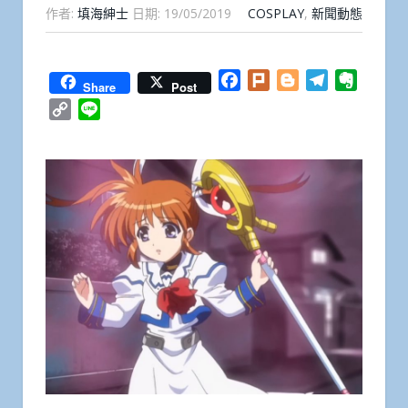
作者:
填海紳士
日期:
19/05/2019
COSPLAY
,
新聞動態
Facebook
Plurk
Blogger
Telegram
Everno
Share
Post
Copy
Line
Link