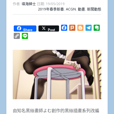
作者:
填海紳士
日期:
19/05/2019
2019年春季新番
,
ACGN
,
動畫
,
新聞動態
Facebook
Plurk
Blogger
Telegram
Everno
Share
Post
Copy
Line
Link
由知名黑絲畫師よむ創作的黑絲插畫系列改編