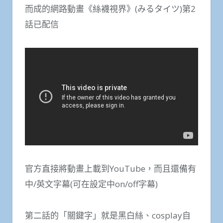
而成的網路動畫《絲襪視界》(みるタイツ)第2
話已配信
官方直接將動畫上載到YouTube，而且還備有
中/英文字幕(可在設定中on/off字幕)
第二話的「關鍵字」就是黑白絲、cosplay自