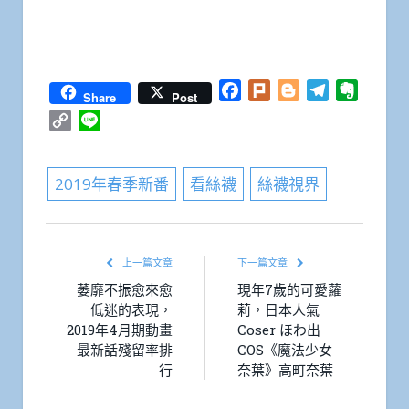
Facebook
Plurk
Blogger
Telegram
Everno
Share
Post
Copy
Line
Link
2019年春季新番
看絲襪
絲襪視界
上一篇文章
下一篇文章
萎靡不振愈來愈
現年7歲的可愛蘿
低迷的表現，
莉，日本人氣
2019年4月期動畫
Coser ほわ出
最新話殘留率排
COS《魔法少女
行
奈葉》高町奈葉