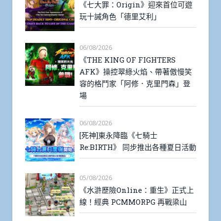
《七大罪：Origin》迎來首位可遊
玩十誡角色「德里艾利」
06/08/2026
《THE KING OF FIGHTERS
AFK》操控翠綠火焰、帶著傲慢笑
容的格鬥家「阿修．克里門森」登
場
06/08/2026
[死神]東永降臨《七騎士
Re:BIRTH》 同步推出各種夏日活動
05/08/2026
《水滸歷險Online：重生》正式上
線！經典 PCMMORPG 再戰梁山