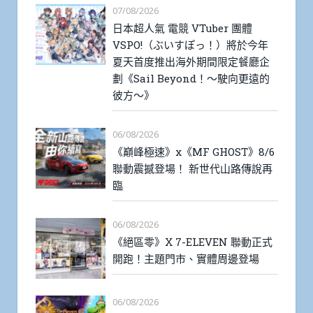
07/08/2026
日本超人氣 電競 VTuber 團體
VSPO!（ぶいすぽっ！）將於今年
夏天首度推出海外期間限定餐廳企
劃《Sail Beyond！～駛向更遠的
彼方～》
06/08/2026
《巔峰極速》x《MF GHOST》8/6
聯動震撼登場！ 新世代山路傳說再
臨
06/08/2026
《絕區零》X 7-ELEVEN 聯動正式
開跑！主題門市、實體周邊登場
06/08/2026