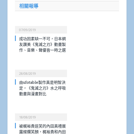
相關報導
07/09/2019
成功因素缺一不可，日本網
友讚美《鬼滅之刃》動畫製
作、音樂、聲優皆一時之選
28/08/2019
由ufotable製作真是明智決
定，《鬼滅之刃》水之呼吸
動畫與漫畫對比
18/08/2019
被梶裕貴逗笑的內田真禮展
露燦爛笑顏，梶裕貴和內田