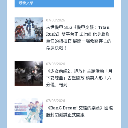
最新文章
07/08/2026
末世機甲 SLG《機甲突襲：Titan
Rush》雙平台正式上線 化身肩負
重任的指揮官 展開一場攸關存亡的
命運決戰！
07/08/2026
《少女前線2：追放》主題活動「月
下安魂曲」古堡開放 精英人形「六
分儀」報到
07/08/2026
《BanG Dream! 交織的樂章》國際
服封閉測試正式開跑