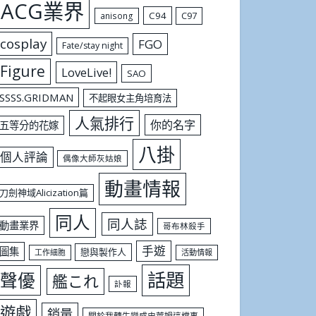
ACG業界
C94
C97
anisong
cosplay
FGO
Fate/stay night
Figure
LoveLive!
SAO
SSSS.GRIDMAN
不起眼女主角培育法
人氣排行
你的名字
五等分的花嫁
八掛
個人評論
偶像大師灰姑娘
動畫情報
刀劍神域Alicization篇
同人
同人誌
動畫業界
哥布林殺手
手遊
圖集
戀與製作人
工作細胞
活動情報
話題
聲優
艦これ
訃報
遊戲
銷量
關於我轉生變成史萊姆這檔事