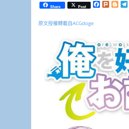
Facebook
Plurk
Blog
Share
Post
原文授權轉載自ACGdoge