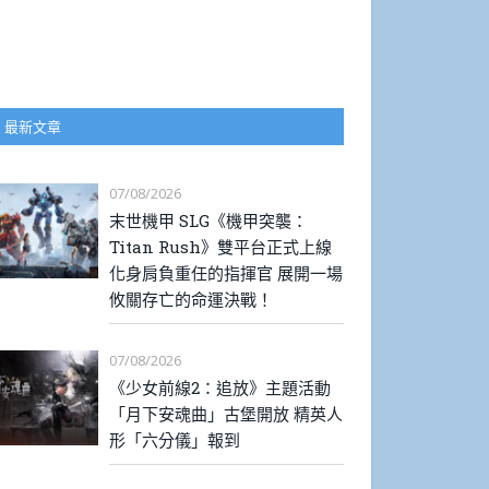
最新文章
07/08/2026
末世機甲 SLG《機甲突襲：
Titan Rush》雙平台正式上線
化身肩負重任的指揮官 展開一場
攸關存亡的命運決戰！
07/08/2026
《少女前線2：追放》主題活動
「月下安魂曲」古堡開放 精英人
形「六分儀」報到