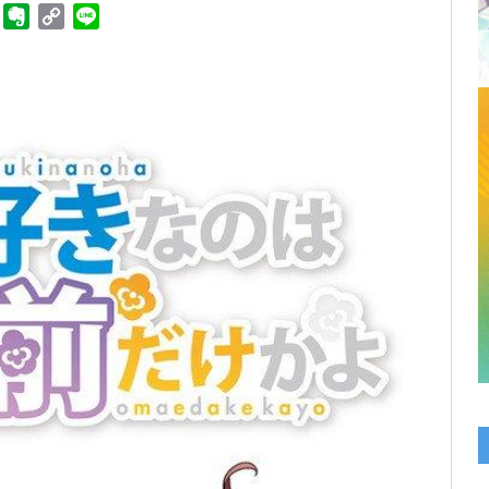
ger
Telegram
Evernote
Copy
Line
Link