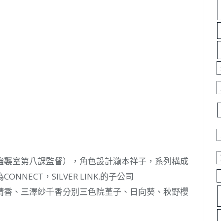
強襲室第八課監督），角色設計瀧本祥子，系列構成
ECT，SILVER LINK.的子公司
晴香、三澤紗千香分別三色院堇子、日向葵、秋野櫻