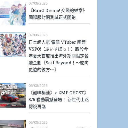
07/08/2026
《BanG Dream! 交織的樂章》
國際服封閉測試正式開跑
07/08/2026
日本超人氣 電競 VTuber 團體
VSPO!（ぶいすぽっ！）將於今
年夏天首度推出海外期間限定餐
廳企劃《Sail Beyond！～駛向
更遠的彼方～》
06/08/2026
《巔峰極速》x《MF GHOST》
8/6 聯動震撼登場！ 新世代山路
傳說再臨
06/08/2026