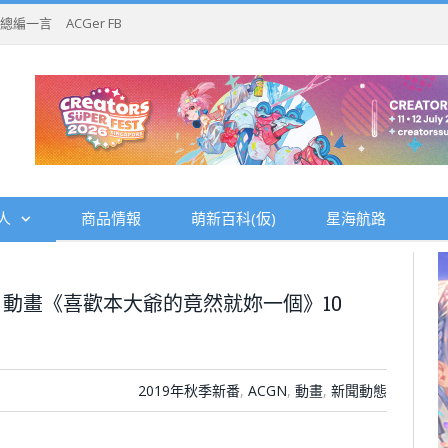
總編一言
ACGer FB
人
商品情報
萌新百科(仮)
星海航路
動畫《喜歡本大爺的竟然就妳一個》10
2019年秋季新番
,
ACGN
,
動畫
,
新聞動態