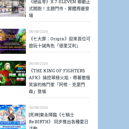
《絕區零》X 7-ELEVEN 聯動正
式開跑！主題門市、實體周邊登
場
06/08/2026
《七大罪：Origin》迎來首位可
遊玩十誡角色「德里艾利」
06/08/2026
《THE KING OF FIGHTERS
AFK》操控翠綠火焰、帶著傲慢
笑容的格鬥家「阿修．克里門
森」登場
06/08/2026
[死神]東永降臨《七騎士
Re:BIRTH》 同步推出各種夏日
活動