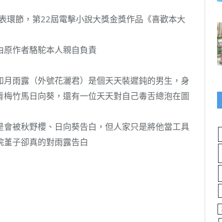
發表環節，第22屆電擊小說大獎金獎作品《喜歡本大
由原作者駱駝本人親自負責
如月雨露（外號花灑君）是個天天裝遲鈍的男生，身
青梅竹馬日向葵，還有一位天天對自己毒舌總泡在圖
是會被秋野櫻、日向葵告白，但人家只是將他當工具
院堇子卻真的對雨露告白