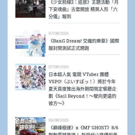
《少女前線2：追放》主題活動「月
下安魂曲」古堡開放 精英人形「六
分儀」報到
07/08/2026
《BanG Dream! 交織的樂章》國際
服封閉測試正式開跑
07/08/2026
日本超人氣 電競 VTuber 團體
VSPO!（ぶいすぽっ！）將於今年
夏天首度推出海外期間限定餐廳企
劃《Sail Beyond！～駛向更遠的
彼方～》
06/08/2026
《巔峰極速》x《MF GHOST》8/6
聯動震撼登場！ 新世代山路傳說再