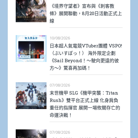
《境界守望者》宣布與《刺客教
條》展開聯動，8月20日活動正式上
線
10/08/2026
日本超人氣電競VTuber團體 VSPO!
（ぶいすぽっ！） 海外限定企劃
《Sail Beyond！～駛向更遠的彼
方～》驚喜再加碼！
07/08/2026
末世機甲 SLG《機甲突襲：Titan
Rush》雙平台正式上線 化身肩負
重任的指揮官 展開一場攸關存亡的
命運決戰！
07/08/2026