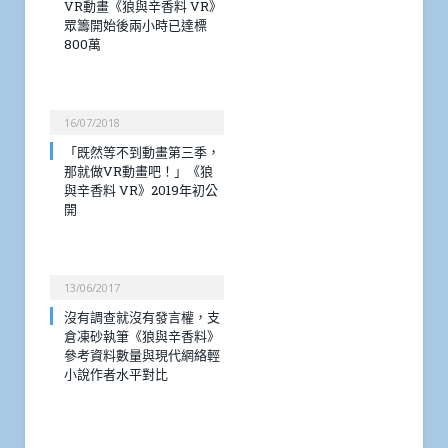
VR動畫《狼與辛香料 VR》
眾籌開始後兩小時已達標
800萬
16/07/2018
「既然等不到動畫第三季，
那就做VR動畫吧！」《狼
與辛香料 VR》2019年初公
開
13/06/2017
沒有調查就沒有發言權，支
倉凍砂執筆《狼與辛香料》
參考資料數量與現代網絡輕
小說作者水平對比