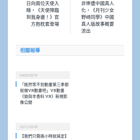
日向兩位天使入
非慘遭中國真人
睡，《天使降臨
化，《月刊少女
到我身邊！》官
野崎同學》中國
方抱枕套登場
真人版故事概要
流出
相關報導
04/03/2019
「既然等不到動畫第三季那
就做VR動畫吧」VR動畫
《狼與辛香料 VR》新規影
像公開
25/11/2018
【我們只需兩小時就搞定】