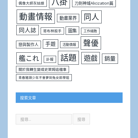
八掛
刀劍神域Alicization篇
偶像大師灰姑娘
動畫情報
同人
動畫業界
同人誌
圖集
哥布林殺手
工作細胞
聲優
手遊
戀與製作人
活動情報
話題
遊戲
艦これ
銷量
訃報
關於我轉生變成史萊姆這檔事
青春豬頭少年不會夢到兔女郎學姐
搜索文章