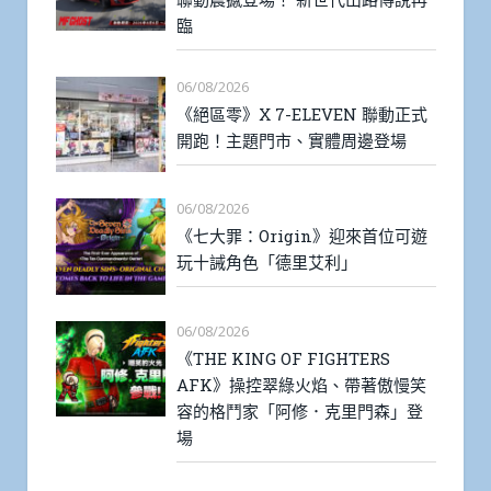
臨
06/08/2026
《絕區零》X 7-ELEVEN 聯動正式
開跑！主題門市、實體周邊登場
06/08/2026
《七大罪：Origin》迎來首位可遊
玩十誡角色「德里艾利」
06/08/2026
《THE KING OF FIGHTERS
AFK》操控翠綠火焰、帶著傲慢笑
容的格鬥家「阿修．克里門森」登
場