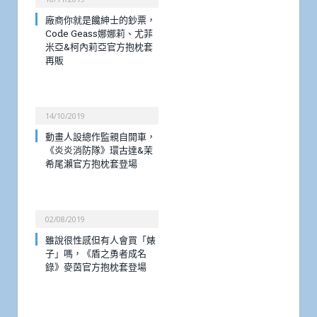
廠商你就是饞紳士的鈔票，
Code Geass娜娜莉、尤菲
米亞&柯內莉亞官方抱枕套
再販
14/10/2019
動畫人設總作監親自開車，
《炎炎消防隊》環古達&茉
希尾瀨官方抱枕套登場
02/08/2019
雖說很性感但有人會買「婊
子」嗎，《盾之勇者成名
錄》麥茵官方抱枕套登場