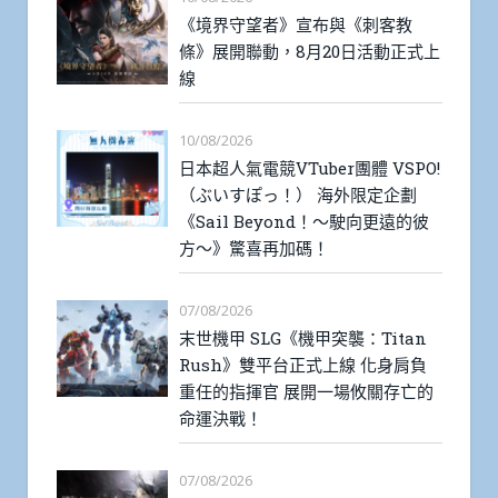
《境界守望者》宣布與《刺客教
條》展開聯動，8月20日活動正式上
線
10/08/2026
日本超人氣電競VTuber團體 VSPO!
（ぶいすぽっ！） 海外限定企劃
《Sail Beyond！～駛向更遠的彼
方～》驚喜再加碼！
07/08/2026
末世機甲 SLG《機甲突襲：Titan
Rush》雙平台正式上線 化身肩負
重任的指揮官 展開一場攸關存亡的
命運決戰！
07/08/2026