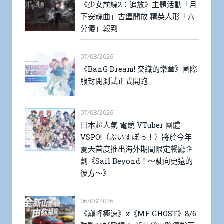
《少女前線2：追放》主題活動「月
下安魂曲」古堡開放 精英人形「六
分儀」報到
07/08/2026
《BanG Dream! 交織的樂章》國際
服封閉測試正式開跑
07/08/2026
日本超人氣 電競 VTuber 團體
VSPO!（ぶいすぽっ！）將於今年
夏天首度推出海外期間限定餐廳企
劃《Sail Beyond！～駛向更遠的
彼方～》
06/08/2026
《巔峰極速》x《MF GHOST》8/6