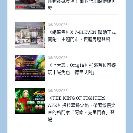
聯動震撼登場！ 新世代山路傳說再
臨
06/08/2026
《絕區零》X 7-ELEVEN 聯動正式
開跑！主題門市、實體周邊登場
06/08/2026
《七大罪：Origin》迎來首位可遊
玩十誡角色「德里艾利」
06/08/2026
《THE KING OF FIGHTERS
AFK》操控翠綠火焰、帶著傲慢笑
容的格鬥家「阿修．克里門森」登
場