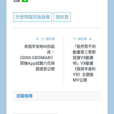
Link
天使降臨到我身邊
抱枕套
上一篇文章
下一篇文章
來個早安吻叫你起
「既然等不到
床，
動畫第三季那
《SSSS.GRIDMAN》
就做VR動畫
鬧鐘App試聽六花與
吧」VR動畫
茜語音公開
《狼與辛香料
VR》主題曲
MV公開
相關報導