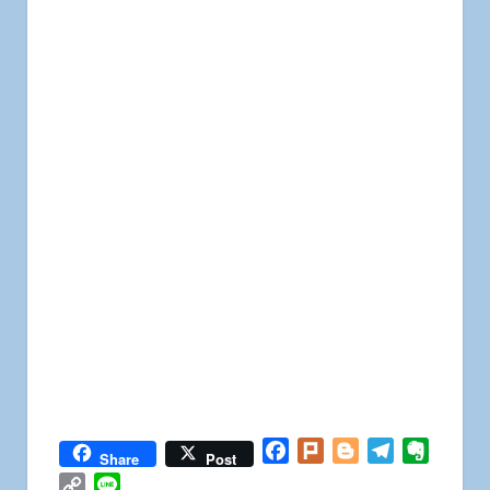
Facebook
Plurk
Blogger
Telegram
Everno
Share
Post
Copy
Line