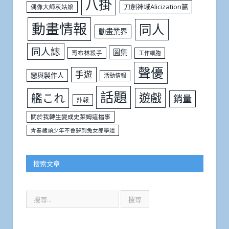
八掛
刀劍神域Alicization篇
偶像大師灰姑娘
動畫情報
同人
動畫業界
同人誌
圖集
哥布林殺手
工作細胞
聲優
手遊
戀與製作人
活動情報
話題
遊戲
艦これ
銷量
訃報
關於我轉生變成史萊姆這檔事
青春豬頭少年不會夢到兔女郎學姐
搜索文章