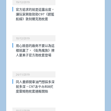
19/12/2019
官方追求的就是這露出度，
讓玩家興致勃勃C97《碧藍
航線》敦刻爾克抱枕套
10/12/2019
用心險惡的廠商不要以為這
樣就贏了，《街角魔族》撩
人夏美子官方抱枕套登場
26/11/2019
同人畫師開車油門想踩多深
就多深，C97あやみR18尺
度雷姆抱枕套通販開始
10/11/2019