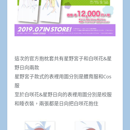
這次的官方抱枕套共有星野宮子和白咲花&星
野日向兩款
星野宮子款式的表裡用圖分別是體育服和Cos
服
至於白咲花&星野日向的表裡用圖分別是校服
和睡衣裝，兩張都是日向把白咲花抱住