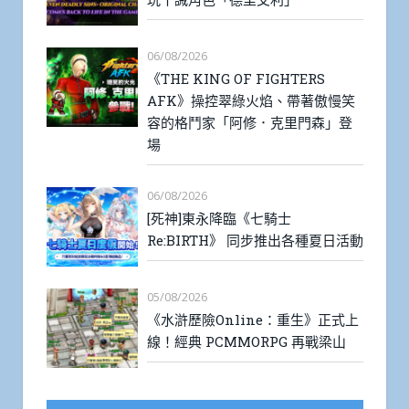
06/08/2026
《THE KING OF FIGHTERS
AFK》操控翠綠火焰、帶著傲慢笑
容的格鬥家「阿修．克里門森」登
場
06/08/2026
[死神]東永降臨《七騎士
Re:BIRTH》 同步推出各種夏日活動
05/08/2026
《水滸歷險Online：重生》正式上
線！經典 PCMMORPG 再戰梁山