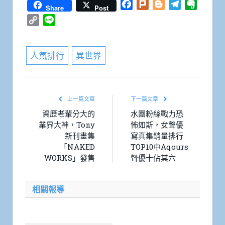
Facebook
Plurk
Blogger
Telegram
Everno
Share
Post
Copy
Line
Link
人氣排行
異世界
上一篇文章
下一篇文章
資歷老輩分大的
水團粉絲戰力恐
業界大神，Tony
怖如斯，女聲優
新刊畫集
寫真集銷量排行
「NAKED
TOP10中Aqours
WORKS」發售
聲優十佔其六
相關報導