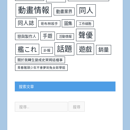
動畫情報
同人
動畫業界
同人誌
圖集
哥布林殺手
工作細胞
聲優
手遊
戀與製作人
活動情報
話題
遊戲
艦これ
銷量
訃報
關於我轉生變成史萊姆這檔事
青春豬頭少年不會夢到兔女郎學姐
搜索文章