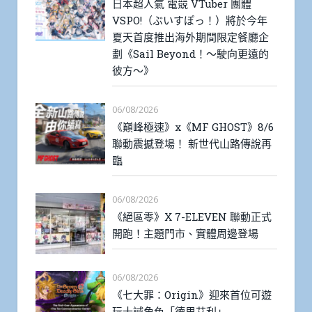
日本超人氣 電競 VTuber 團體
VSPO!（ぶいすぽっ！）將於今年
夏天首度推出海外期間限定餐廳企
劃《Sail Beyond！～駛向更遠的
彼方～》
06/08/2026
《巔峰極速》x《MF GHOST》8/6
聯動震撼登場！ 新世代山路傳說再
臨
06/08/2026
《絕區零》X 7-ELEVEN 聯動正式
開跑！主題門市、實體周邊登場
06/08/2026
《七大罪：Origin》迎來首位可遊
玩十誡角色「德里艾利」