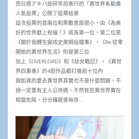
而日媒アキバ総研早前進行的「異世界系動畫
人氣投票」公開了投票結果
這次投票的首兩位和票數差距很小，由《為美
好的世界獻上祝福！》成為第一位，第二位是
《關於我轉生變成史萊姆這檔事》，《Re:從零
開始的異世界生活》則是第三位
加上《OVERLORD》和《幼女戰記》，《異世
界四重奏》的4部作品都打進前十位內
假如真的要去異世界其實也不是什麼問題，不
過一定要有主人公待遇，不然有些異世界實在
相當危險，分分鐘屍骨無存…