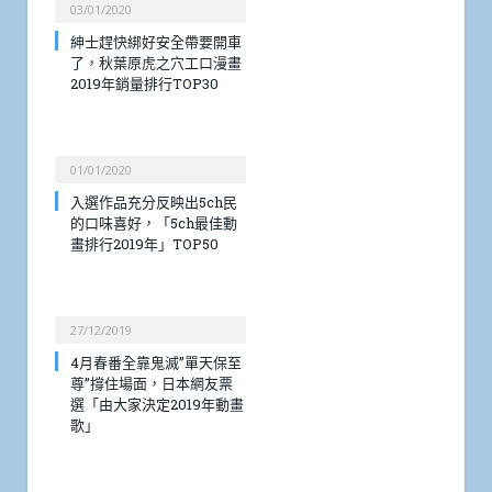
03/01/2020
紳士趕快綁好安全帶要開車
了，秋葉原虎之穴工口漫畫
2019年銷量排行TOP30
01/01/2020
入選作品充分反映出5ch民
的口味喜好，「5ch最佳動
畫排行2019年」TOP50
27/12/2019
4月春番全靠鬼滅”單天保至
尊”撐住場面，日本網友票
選「由大家決定2019年動畫
歌」