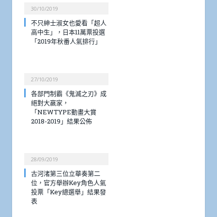
30/10/2019
不只紳士淑女也愛看「超人
高中生」，日本11萬票投選
「2019年秋番人氣排行」
27/10/2019
各部門制霸《鬼滅之刃》成
絕對大嬴家，
「NEWTYPE動畫大賞
2018-2019」結果公佈
28/09/2019
古河渚第三位立華奏第二
位，官方舉辦Key角色人氣
投票「Key總選舉」結果發
表