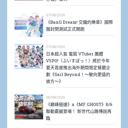
07/08/2026
《BanG Dream! 交織的樂章》國際
服封閉測試正式開跑
07/08/2026
日本超人氣 電競 VTuber 團體
VSPO!（ぶいすぽっ！）將於今年
夏天首度推出海外期間限定餐廳企
劃《Sail Beyond！～駛向更遠的
彼方～》
06/08/2026
《巔峰極速》x《MF GHOST》8/6
聯動震撼登場！ 新世代山路傳說再
臨