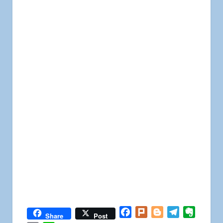
Facebook
Plurk
Blogger
Telegram
Everno
Share
Post