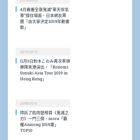
27/12/2019
4月春番全靠鬼滅”單天保至
尊”撐住場面，日本網友票
選「由大家決定2019年動畫
歌」
26/10/2019
11月3日鈴木このみ再次率領
樂隊來港演出，「Konomi
Suzuki Asia Tour 2019 in
Hong Kong」
26/09/2019
拜託了肌肉登榜首《鬼滅之
刃》一門三傑，mora「霸
權Anisong 2019夏」
TOP10