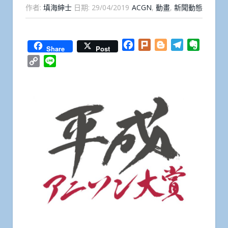
作者:
填海紳士
日期:
29/04/2019
ACGN
,
動畫
,
新聞動態
Facebook
Plurk
Blogger
Telegram
Everno
Share
Post
Copy
Line
Link