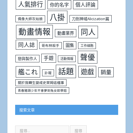
人氣排行
個人評論
你的名字
八掛
刀劍神域Alicization篇
偶像大師灰姑娘
動畫情報
同人
動畫業界
同人誌
圖集
哥布林殺手
工作細胞
聲優
手遊
戀與製作人
活動情報
話題
遊戲
艦これ
銷量
訃報
關於我轉生變成史萊姆這檔事
青春豬頭少年不會夢到兔女郎學姐
搜索文章