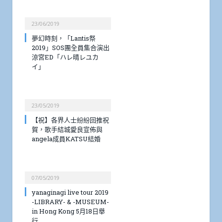
23/06/2019
夢幻時刻，「Lantis祭
2019」SOS團全員集合演出
涼宮ED「ハレ晴レユカ
イ」
23/05/2019
【祝】各界人士紛紛回推祝
賀，歌手結城愛良宣佈與
angela成員KATSU結婚
07/05/2019
yanaginagi live tour 2019
-LIBRARY- & -MUSEUM-
in Hong Kong 5月18日舉
行