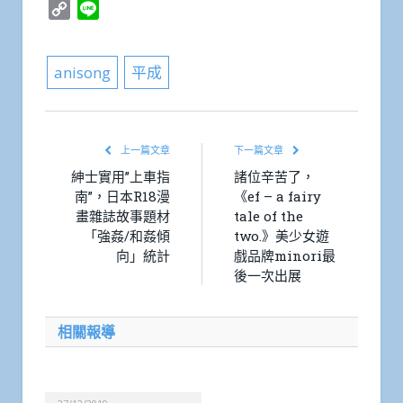
Copy
Line
Link
anisong
平成
上一篇文章
下一篇文章
紳士實用”上車指
諸位辛苦了，
南”，日本R18漫
《ef – a fairy
畫雜誌故事題材
tale of the
「強姦/和姦傾
two.》美少女遊
向」統計
戲品牌minori最
後一次出展
相關報導