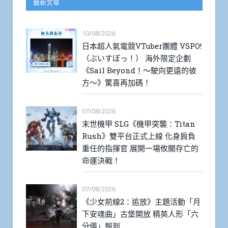
最新文章
10/08/2026
日本超人氣電競VTuber團體 VSPO!
（ぶいすぽっ！） 海外限定企劃
《Sail Beyond！～駛向更遠的彼
方～》驚喜再加碼！
07/08/2026
末世機甲 SLG《機甲突襲：Titan
Rush》雙平台正式上線 化身肩負
重任的指揮官 展開一場攸關存亡的
命運決戰！
07/08/2026
《少女前線2：追放》主題活動「月
下安魂曲」古堡開放 精英人形「六
分儀」報到