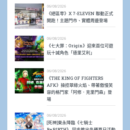
06/08/2026
《絕區零》X 7-ELEVEN 聯動正式
開跑！主題門市、實體周邊登場
06/08/2026
《七大罪：Origin》迎來首位可遊
玩十誡角色「德里艾利」
06/08/2026
《THE KING OF FIGHTERS
AFK》操控翠綠火焰、帶著傲慢笑
容的格鬥家「阿修．克里門森」登
場
06/08/2026
[死神]東永降臨《七騎士
Re:BIRTH》 同步推出各種夏日活動