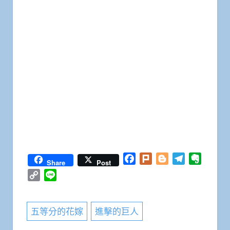
Facebook
Plurk
Blogger
Telegram
Everno
Share
Post
Copy
Line
Link
五等分的花嫁
進擊的巨人