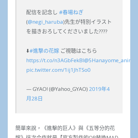
配信を記念し
#春場ねぎ
(
@negi_haruba
)先生が特別イラスト
を描きおろしてくださいました????
⬇️
#進撃の花嫁
ご視聴はこちら
https://t.co/n3AGbFekBI
@5Hanayome_anime
pic.twitter.com/1ij1JhTSo0
— GYAO! (@Yahoo_GYAO)
2019年4
月28日
簡單來說，《進擊的巨人》與《五等分的花
嫁》這次合作就是【官方製作的OP替換MAD