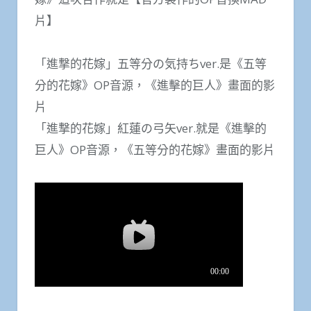
片】
「進撃的花嫁」五等分の気持ちver.是《五等
分的花嫁》OP音源，《進擊的巨人》畫面的影
片
「進撃的花嫁」紅蓮の弓矢ver.就是《進擊的
巨人》OP音源，《五等分的花嫁》畫面的影片