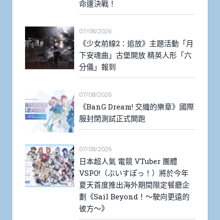
命運決戰！
07/08/2026
《少女前線2：追放》主題活動「月
下安魂曲」古堡開放 精英人形「六
分儀」報到
07/08/2026
《BanG Dream! 交織的樂章》國際
服封閉測試正式開跑
07/08/2026
日本超人氣 電競 VTuber 團體
VSPO!（ぶいすぽっ！）將於今年
夏天首度推出海外期間限定餐廳企
劃《Sail Beyond！～駛向更遠的
彼方～》