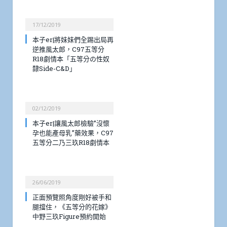
17/12/2019
本子er|將妹妹們全踢出局再
逆推風太郎，C97五等分
R18劇情本「五等分の性奴
隸Side-C&D」
02/12/2019
本子er|讓風太郎檢驗”沒懷
孕也能產母乳”藥效果，C97
五等分二乃三玖R18劇情本
26/06/2019
正面預覽照角度剛好被手和
腿擋住，《五等分的花嫁》
中野三玖Figure預約開始