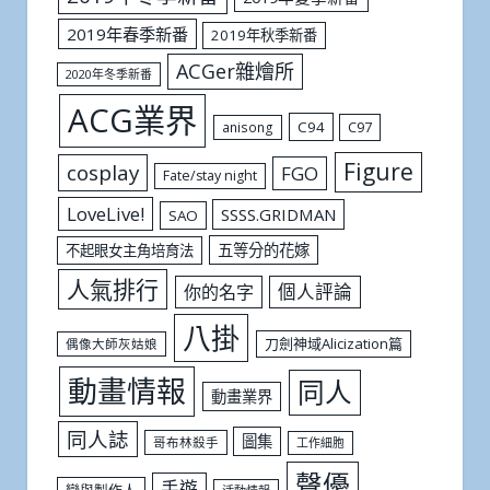
2019年春季新番
2019年秋季新番
ACGer雜燴所
2020年冬季新番
ACG業界
C94
C97
anisong
Figure
cosplay
FGO
Fate/stay night
LoveLive!
SSSS.GRIDMAN
SAO
五等分的花嫁
不起眼女主角培育法
人氣排行
個人評論
你的名字
八掛
刀劍神域Alicization篇
偶像大師灰姑娘
動畫情報
同人
動畫業界
同人誌
圖集
哥布林殺手
工作細胞
聲優
手遊