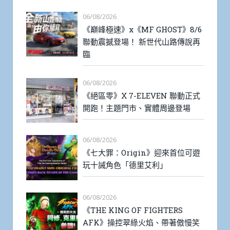
06/08/2026
《巔峰極速》x《MF GHOST》8/6
聯動震撼登場！ 新世代山路傳說再
臨
06/08/2026
《絕區零》X 7-ELEVEN 聯動正式
開跑！主題門市、實體周邊登場
06/08/2026
《七大罪：Origin》迎來首位可遊
玩十誡角色「德里艾利」
06/08/2026
《THE KING OF FIGHTERS
AFK》操控翠綠火焰、帶著傲慢笑