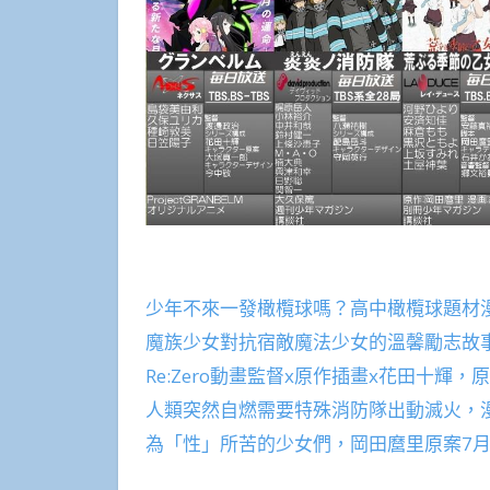
少年不來一發橄欖球嗎？高中橄欖球題材漫畫改
魔族少女對抗宿敵魔法少女的溫馨勵志故
Re:Zero動畫監督x原作插畫x花田十輝，原
人類突然自燃需要特殊消防隊出動滅火，
為「性」所苦的少女們，岡田麿里原案7月