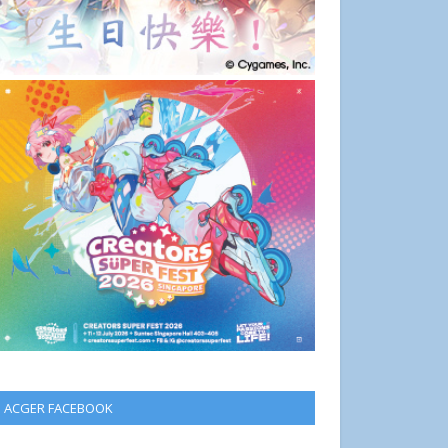
ACGER FACEBOOK