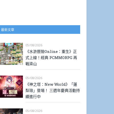
最新文章
05/08/2026
《水滸歷險Online：重生》正
式上線！經典 PCMMORPG 再
戰梁山
05/08/2026
《神之塔：New World》「蓮
梨琅」登場！ 三週年慶典活動持
續進行中
05/08/2026