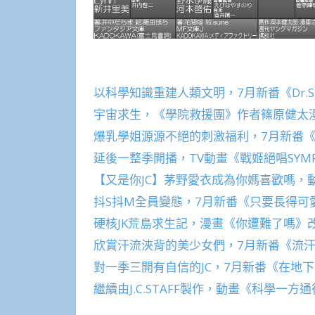
以科學知識重建人類文明，7月新番《Dr.
宇宙求生，《學院救援團》作者篠原健太
爆乳學姐源源不絕的刺激福利，7月新番《
延後一整季開播，TV動畫《戰姬絕唱SYMP
【又是你JC】茅野愛衣成為你媽喜歡嗎，
抖S抖M全員變態，7月新番《只要長得可
硬核JK荒島求生記，漫畫《你遭難了嗎》改
欣賞汗流浹背的美少女們，7月新番《流汗
對一季三開有自信的JC，7月新番《在地
繼續由J.C.STAFF製作，動畫《科學一方