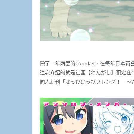
除了一年兩度的Comiket，在每年日本黃
這次介紹的就是社團【わたがし】預定在C
同人新刊「はっぴはっぴフレンズ！ ～WAT