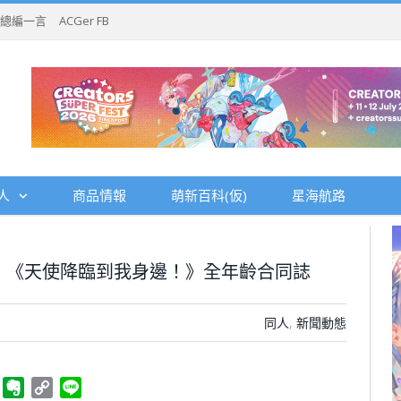
總編一言
ACGer FB
人
商品情報
萌新百科(仮)
星海航路
誌，《天使降臨到我身邊！》全年齡合同誌
同人
,
新聞動態
ger
Telegram
Evernote
Copy
Line