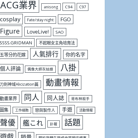
ACG業界
C94
C97
anisong
cosplay
FGO
Fate/stay night
Figure
LoveLive!
SAO
SSSS.GRIDMAN
不起眼女主角培育法
人氣排行
你的名字
五等分的花嫁
八掛
個人評論
偶像大師灰姑娘
動畫情報
刀劍神域Alicization篇
同人
同人誌
動畫業界
哥布林殺手
手遊
圖集
戀與製作人
工作細胞
活動情報
話題
聲優
艦これ
訃報
遊戲
銷量
關於我轉生變成史萊姆這檔事