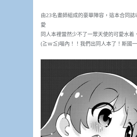
由23名畫師組成的豪華陣容，這本合同
愛
同人本裡當然少不了一眾天使的可愛水着
(≧ｗ≦)喵內！！我們出同人本了！斯國