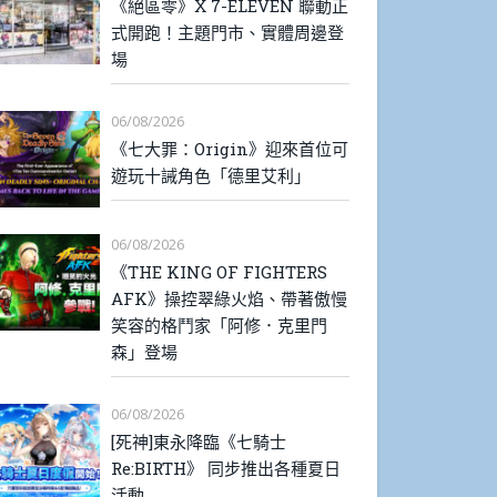
《絕區零》X 7-ELEVEN 聯動正
式開跑！主題門市、實體周邊登
場
06/08/2026
《七大罪：Origin》迎來首位可
遊玩十誡角色「德里艾利」
06/08/2026
《THE KING OF FIGHTERS
AFK》操控翠綠火焰、帶著傲慢
笑容的格鬥家「阿修．克里門
森」登場
06/08/2026
[死神]東永降臨《七騎士
Re:BIRTH》 同步推出各種夏日
活動