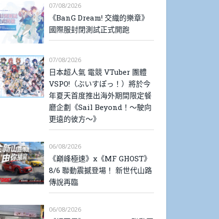
07/08/2026
《BanG Dream! 交織的樂章》
國際服封閉測試正式開跑
07/08/2026
日本超人氣 電競 VTuber 團體
VSPO!（ぶいすぽっ！）將於今
年夏天首度推出海外期間限定餐
廳企劃《Sail Beyond！～駛向
更遠的彼方～》
06/08/2026
《巔峰極速》x《MF GHOST》
8/6 聯動震撼登場！ 新世代山路
傳說再臨
06/08/2026