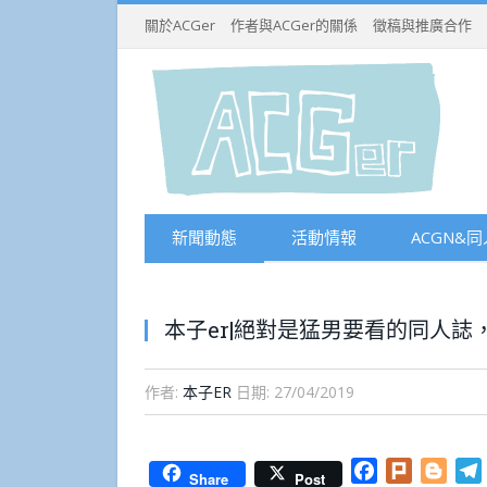
關於ACGer
作者與ACGer的關係
徵稿與推廣合作
新聞動態
活動情報
ACGN&同
本子er|絕對是猛男要看的同人
作者:
本子ER
日期:
27/04/2019
Facebook
Plurk
Blog
Share
Post