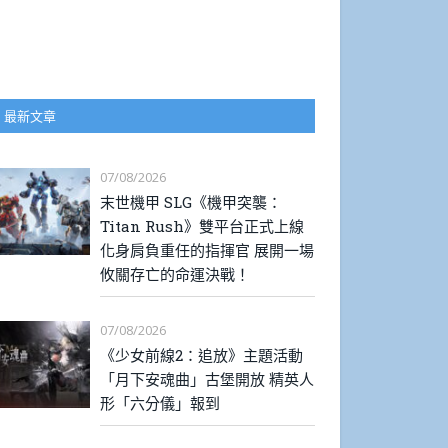
最新文章
07/08/2026
末世機甲 SLG《機甲突襲：
Titan Rush》雙平台正式上線
化身肩負重任的指揮官 展開一場
攸關存亡的命運決戰！
07/08/2026
《少女前線2：追放》主題活動
「月下安魂曲」古堡開放 精英人
形「六分儀」報到